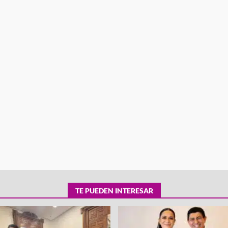
tra robo con
mpleada en la
Secretaría de Gobierno refuerza
 Mercado de
presencia institucional en San Jua
Mazatlán
admin
20 julio 2026
TE PUEDEN INTERESAR