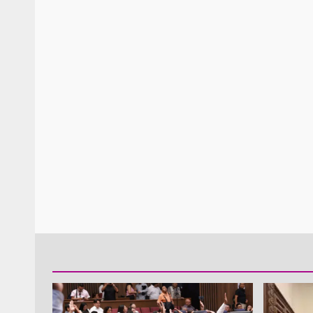
Policía Municipal frus
violencia y auxilia a e
zona de Módulos del
Abasto
admin
27 enero 2026