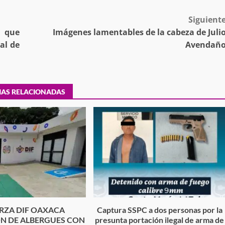
Siguient
s que
Imágenes lamentables de la cabeza de Juli
al de
Avendañ
IAS RELACIONADAS
RZA DIF OAXACA
Captura SSPC a dos personas por la
Exhorta Poder Legislativo al IEEPO y al Iocied
ÓN DE ALBERGUES CON
presunta portación ilegal de arma de
a realizar una evaluación técnica y