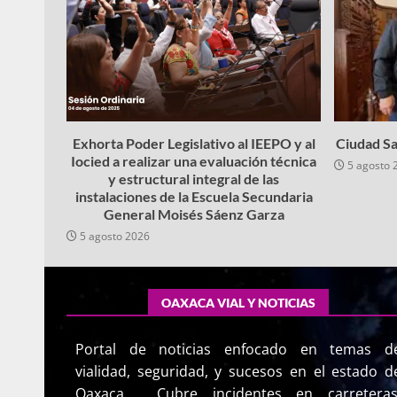
Exhorta Poder Legislativo al IEEPO y al
Ciudad Sa
Iocied a realizar una evaluación técnica
5 agosto 
y estructural integral de las
instalaciones de la Escuela Secundaria
General Moisés Sáenz Garza
5 agosto 2026
OAXACA VIAL Y NOTICIAS
Portal de noticias enfocado en temas d
vialidad, seguridad, y sucesos en el estado d
Oaxaca. Cubre incidentes en carreteras