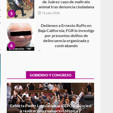
de Juárez caso de maltrato
animal tras denuncia ciudadana
e
5
16 julio 2026
o
o
Detienen a Ernesto Ruffo en
Baja California; FGR lo investiga
por presuntos delitos de
delincuencia organizada y
6
contrabando
16 julio 2026
Sin paso carretera Oaxaca-
Cuacnopalan
26 junio 2026
GOBIERNO Y CONGRESO
7
Exhorta Poder Legislativo al
IEEPO y al Iocied a realizar una
evaluación técnica y
estructural integral de las
1
instalaciones de la Escuela