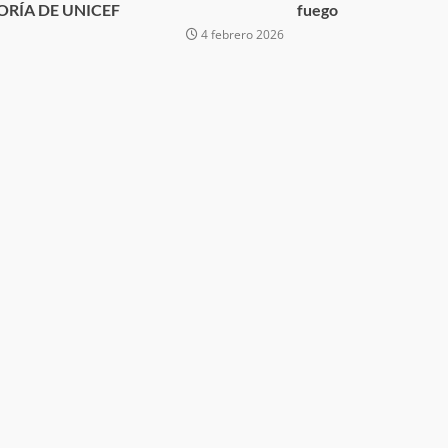
ORÍA DE UNICEF
fuego
estructural integral de las instalaciones de la
 estar del
Escuela Secundaria General Moisés Sáenz
4 febrero 2026
lero
Garza
5 agosto 2026
ular a la
San Pedro
¡Histórico! Bukele elimina el presupuesto a
los partidos políticos.
30 enero 2025