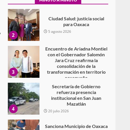
Secundaria General Moisés
Sáenz Garza
5 agosto 2026
Ciudad Salud: justicia social
para Oaxaca
r
5 agosto 2026
2
Encuentro de Ariadna Montiel
con el Gobernador Salomón
Jara Cruz reafirma la
consolidación de la
3
transformación en territorio
oaxaqueño
30 julio 2026
Secretaría de Gobierno
refuerza presencia
institucional en San Juan
Mazatlán
4
20 julio 2026
Sanciona Municipio de Oaxaca