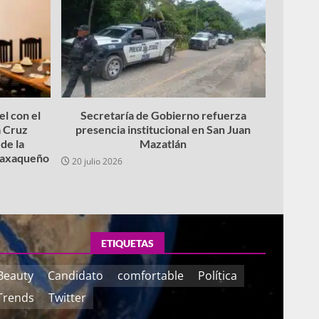
l con el
Secretaría de Gobierno refuerza
 Cruz
presencia institucional en San Juan
de la
Mazatlán
 oaxaqueño
20 julio 2026
ETIQUETAS
Beauty
Candidato
comfortable
Política
Trends
Twitter