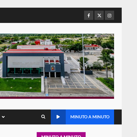
de Juárez caso de maltrato
animal tras denuncia ciudadana
Facebook
Twitter
Instagram
5
16 julio 2026
Detienen a Ernesto Ruffo en
Baja California; FGR lo investiga
por presuntos delitos de
delincuencia organizada y
6
contrabando
16 julio 2026
Sin paso carretera Oaxaca-
Cuacnopalan
26 junio 2026
7
Exhorta Poder Legislativo al
IEEPO y al Iocied a realizar una
MINUTO A MINUTO
evaluación técnica y
estructural integral de las
1
instalaciones de la Escuela
MINUTO A MINUTO