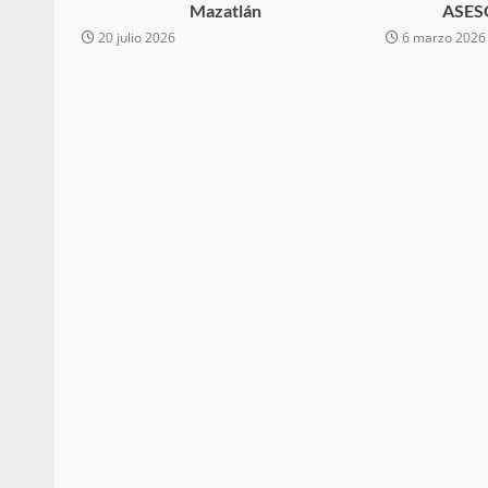
Mazatlán
ASES
Respaldar la Reforma Electoral es
20 julio 2026
6 marzo 2026
lado del pueblo: Tania Cabal
5 marzo 2026
Se normaliza la circulación vehic
altura del puente Templadera, 
Tapanatepec
22 octubre 2024