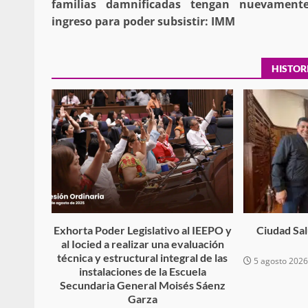
familias damnificadas tengan nuevament
ingreso para poder subsistir: IMM
Policía Municipal frus
HISTOR
violencia y auxilia a e
zona de Módulos del
Abasto
admin
27 enero 2026
Exhorta Poder Legislativo al IEEPO y
Ciudad Salu
al Iocied a realizar una evaluación
técnica y estructural integral de las
5 agosto 202
instalaciones de la Escuela
Secundaria General Moisés Sáenz
Garza