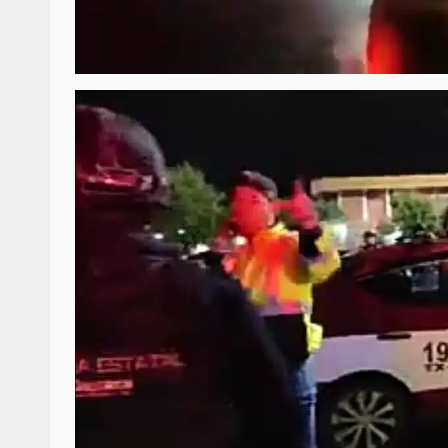
Sanciona Municipio d
Juárez caso de maltrat
denuncia ciud
admin
16 julio 2026
Despliega Gabinete d
operativos aéreos en l
para reforzar la vi