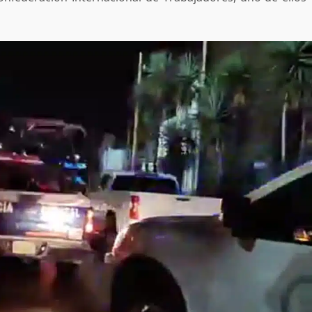
estructural integral de las instalaciones de la
 estar del
Escuela Secundaria General Moisés Sáenz
lero
Garza
5 agosto 2026
ular a la
San Pedro
¡Histórico! Bukele elimina el presupuesto a
los partidos políticos.
30 enero 2025