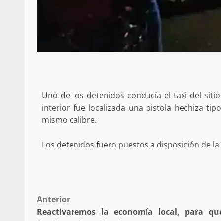
búsqueda de persona 
admin
17 septiembre 2025
Uno de los detenidos conducía el taxi del sit
interior fue localizada una pistola hechiza ti
mismo calibre.
Los detenidos fuero puestos a disposición de l
SE BUSCA A RECIÉ
admin
17 octubre 2024
Post
Anterior
Reactivaremos la economía local, para qu
navigation