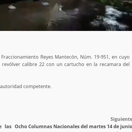
desaparecida
organizada y contrabando
admin
16 julio 2026
io Fraccionamiento Reyes Mantecón, Núm. 19-951, en cuyo
po revólver calibre 22 con un cartucho en la recamara del
Ejecuta orden de aprehensión por 
delito de pederastia cometido en l
a autoridad competente.
N NACIDA.
región del Istmo de Tehuantepec
admin
22 junio 2026
Siguient
e las
Ocho Columnas Nacionales del martes 14 de juni