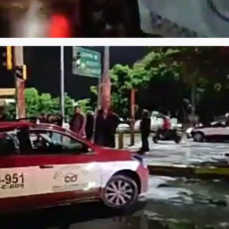
Exhorta Poder Legislativo al IEEP
y al Iocied a realizar una evaluació
técnica y estructural integral de l
e Oaxaca de
instalaciones de la Escuela
o animal tras
Secundaria General Moisés Sáen
adana
Garza
admin
5 agosto 2026
e Seguridad
Detienen a Ernesto Ruffo en Baja
a Sierra Sur
California; FGR lo investiga por
gilancia y
presuntos delitos de delincuenci