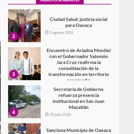
Encuentro de Ariadna Montiel
con el Gobernador Salomón
Jara Cruz reafirma la
consolidación de la
3
transformación en territorio
oaxaqueño
30 julio 2026
Secretaría de Gobierno
refuerza presencia
institucional en San Juan
Mazatlán
4
20 julio 2026
Sanciona Municipio de Oaxaca
de Juárez caso de maltrato
animal tras denuncia ciudadana
5
16 julio 2026
Detienen a Ernesto Ruffo en
Baja California; FGR lo investiga