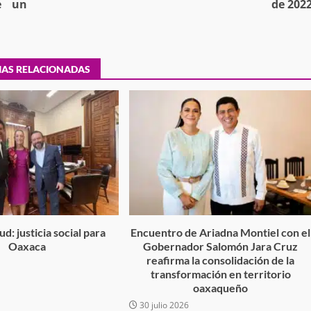
e un
de 202
tra robo con
IAS RELACIONADAS
mpleada en la
Secretaría de Gobierno refuerza
 Mercado de
presencia institucional en San Jua
Mazatlán
admin
20 julio 2026
d: justicia social para
Encuentro de Ariadna Montiel con el
Oaxaca
Gobernador Salomón Jara Cruz
reafirma la consolidación de la
6
transformación en territorio
oaxaqueño
30 julio 2026