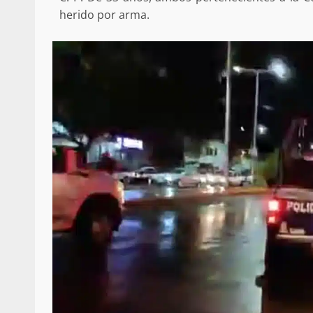
herido por arma.
Respaldar la Reforma Electoral es
lado del pueblo: Tania Cabal
5 marzo 2026
Se normaliza la circulación vehic
altura del puente Templadera, 
Tapanatepec
22 octubre 2024