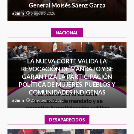
7
contrabando
General Moisés Sáenz Garza
C
16 julio 2026
admin
5 agosto 2026
a
NACIONAL
LA NUEVA CORTE VALIDA LA
REVOCACIÓN DE MANDATO Y SE
GARANTIZA LA PARTICIPACIÓN
POLÍTICA DE MUJERES, PUEBLOS Y
COMUNIDADES INDÍGENAS
admin
25 noviembre 2025
a
DESAPARECIDOS