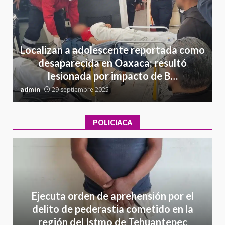
Localizan a adolescente reportada como
desaparecida en Oaxaca; resultó
lesionada por impacto de B…
admin
29 septiembre 2025
a
POLICIACA
Ejecuta orden de aprehensión por el
delito de pederastia cometido en la
región del Istmo de Tehuantepec