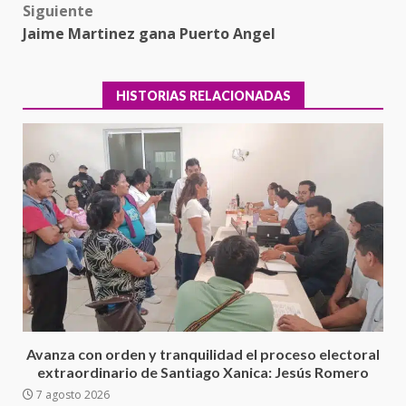
Siguiente
Jaime Martinez gana Puerto Angel
HISTORIAS RELACIONADAS
Ciudad Salud: justicia social para
Oaxaca
Avanza con orden y tranquilidad el proceso electoral
5 agosto 2026
extraordinario de Santiago Xanica: Jesús Romero
3
7 agosto 2026