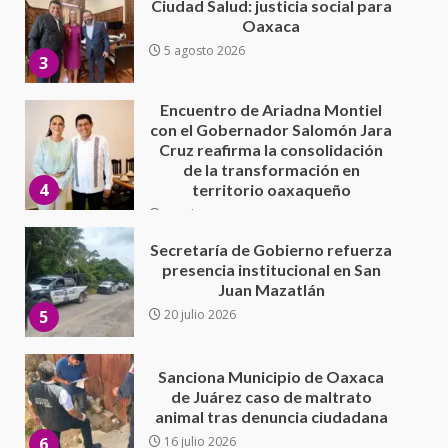
Encuentro de Ariadna Montiel
con el Gobernador Salomón Jara
Cruz reafirma la consolidación
de la transformación en
4
territorio oaxaqueño
30 julio 2026
Secretaría de Gobierno refuerza
presencia institucional en San
Juan Mazatlán
5
20 julio 2026
Sanciona Municipio de Oaxaca
de Juárez caso de maltrato
animal tras denuncia ciudadana
6
16 julio 2026
Detienen a Ernesto Ruffo en Baja
California; FGR lo investiga por
presuntos delitos de
delincuencia organizada y