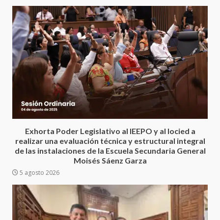
Encuentro de Ariadna Montiel
con el Gobernador Salomón Jara
Cruz reafirma la consolidación
de la transformación en
4
territorio oaxaqueño
30 julio 2026
Secretaría de Gobierno refuerza
presencia institucional en San
Juan Mazatlán
5
20 julio 2026
Exhorta Poder Legislativo al IEEPO y al Iocied a
Sanciona Municipio de Oaxaca
realizar una evaluación técnica y estructural integral
de Juárez caso de maltrato
de las instalaciones de la Escuela Secundaria General
animal tras denuncia ciudadana
Moisés Sáenz Garza
6
16 julio 2026
5 agosto 2026
Detienen a Ernesto Ruffo en Baja
California; FGR lo investiga por
presuntos delitos de