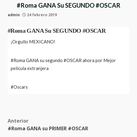
#Roma GANA Su SEGUNDO #OSCAR
admin
24 febrero 2019
#Roma GANA Su SEGUNDO #OSCAR
¡Orgullo MEXICANO!
#Roma GANA su segundo #OSCAR ahora por Mejor
pelicula extranjera
#Oscars
Post
Anterior
#Roma GANA su PRIMER #OSCAR
navigation