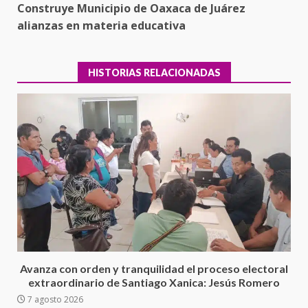
Construye Municipio de Oaxaca de Juárez
alianzas en materia educativa
HISTORIAS RELACIONADAS
Ciudad Salud: justicia social para
Oaxaca
5 agosto 2026
3
Avanza con orden y tranquilidad el proceso electoral
extraordinario de Santiago Xanica: Jesús Romero
7 agosto 2026
Encuentro de Ariadna Montiel