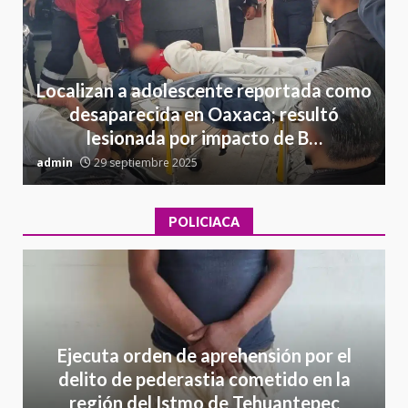
Localizan a adolescente reportada como
desaparecida en Oaxaca; resultó
lesionada por impacto de B…
admin
29 septiembre 2025
a
POLICIACA
Ejecuta orden de aprehensión por el
delito de pederastia cometido en la
región del Istmo de Tehuantepec