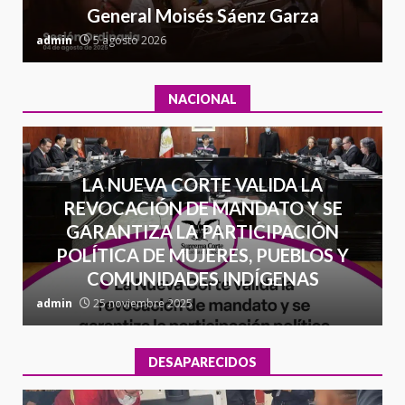
General Moisés Sáenz Garza
16 julio 2026
C
admin
5 agosto 2026
a
NACIONAL
LA NUEVA CORTE VALIDA LA
REVOCACIÓN DE MANDATO Y SE
GARANTIZA LA PARTICIPACIÓN
POLÍTICA DE MUJERES, PUEBLOS Y
COMUNIDADES INDÍGENAS
admin
25 noviembre 2025
a
DESAPARECIDOS