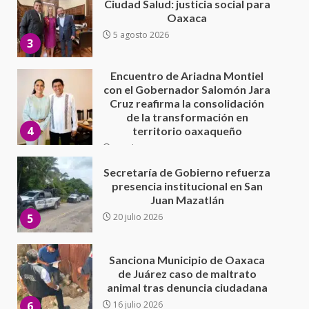
con el Gobernador Salomón Jara
Cruz reafirma la consolidación
de la transformación en
4
territorio oaxaqueño
30 julio 2026
Secretaría de Gobierno refuerza
presencia institucional en San
Juan Mazatlán
5
20 julio 2026
Sanciona Municipio de Oaxaca
de Juárez caso de maltrato
animal tras denuncia ciudadana
6
16 julio 2026
Detienen a Ernesto Ruffo en Baja
California; FGR lo investiga por
presuntos delitos de
delincuencia organizada y
7
contrabando