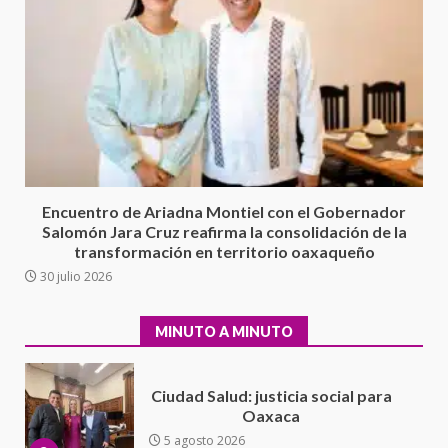
Sin paso carretera Oaxaca-
Cuacnopalan
26 junio 2026
7
Exhorta Poder Legislativo al
IEEPO y al Iocied a realizar una
evaluación técnica y estructural
integral de las instalaciones de la
1
Escuela Secundaria General
Encuentro de Ariadna Montiel con el Gobernador
Moisés Sáenz Garza
Salomón Jara Cruz reafirma la consolidación de la
5 agosto 2026
transformación en territorio oaxaqueño
Ciudad Salud: justicia social para
30 julio 2026
Oaxaca
5 agosto 2026
2
MINUTO A MINUTO
Encuentro de Ariadna Montiel
con el Gobernador Salomón Jara
Cruz reafirma la consolidación
de la transformación en