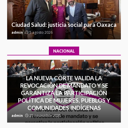
Sin paso carretera Oaxaca-
a
Cuacnopalan
26 junio 2026
7
Ciudad Salud: justicia social para Oaxaca
admin
5 agosto 2026
a
NACIONAL
LA NUEVA CORTE VALIDA LA
REVOCACIÓN DE MANDATO Y SE
GARANTIZA LA PARTICIPACIÓN
POLÍTICA DE MUJERES, PUEBLOS Y
COMUNIDADES INDÍGENAS
admin
25 noviembre 2025
a