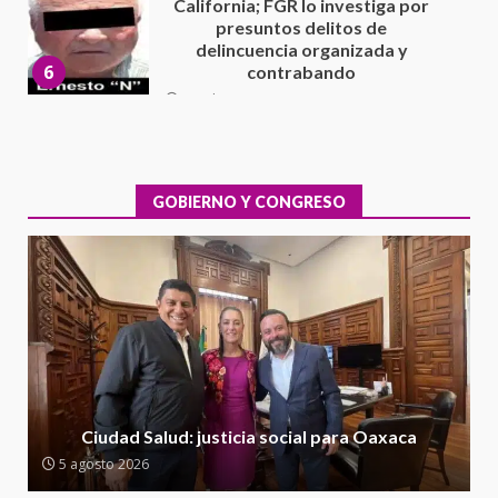
Sin paso carretera Oaxaca-
Cuacnopalan
26 junio 2026
7
Exhorta Poder Legislativo al
IEEPO y al Iocied a realizar una
evaluación técnica y estructural
integral de las instalaciones de la
GOBIERNO Y CONGRESO
1
Escuela Secundaria General
Moisés Sáenz Garza
5 agosto 2026
Ciudad Salud: justicia social para
Oaxaca
5 agosto 2026
2
Encuentro de Ariadna Montiel
con el Gobernador Salomón Jara
Ciudad Salud: justicia social para Oaxaca
Cruz reafirma la consolidación
5 agosto 2026
de la transformación en
3
territorio oaxaqueño