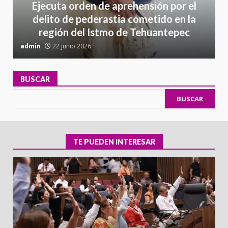
Ejecuta orden de aprehensión por el
delito de pederastia cometido en la
región del Istmo de Tehuantepec
admin
22 junio 2026
a
BUSCAR
BUSCAR
TE PUEDEN INTERESAR