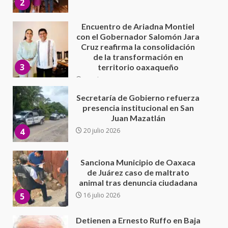
3
territorio oaxaqueño
30 julio 2026
Secretaría de Gobierno refuerza
presencia institucional en San
Juan Mazatlán
4
20 julio 2026
Sanciona Municipio de Oaxaca
de Juárez caso de maltrato
animal tras denuncia ciudadana
5
16 julio 2026
Detienen a Ernesto Ruffo en Baja
California; FGR lo investiga por
presuntos delitos de
delincuencia organizada y
6
contrabando
16 julio 2026