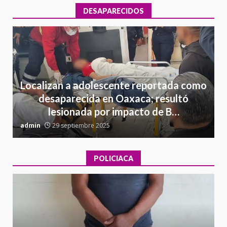
DESAPARECIDOS
Localizan a adolescente reportada como
desaparecida en Oaxaca; resultó
lesionada por impacto de B…
admin
29 septiembre 2025
a
POLICIACA