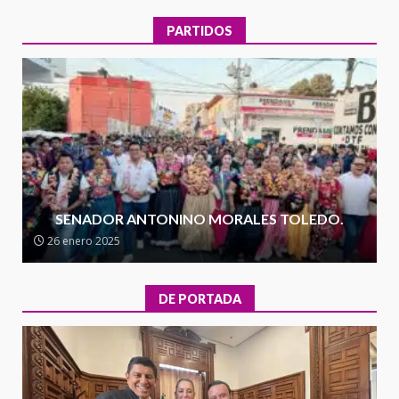
30 julio 2026
PARTIDOS
Secretaría de Gobierno refuerza
presencia institucional en San
Juan Mazatlán
4
20 julio 2026
Sanciona Municipio de Oaxaca
de Juárez caso de maltrato
animal tras denuncia ciudadana
SENADOR ANTONINO MORALES TOLEDO.
5
16 julio 2026
26 enero 2025
Detienen a Ernesto Ruffo en Baja
California; FGR lo investiga por
DE PORTADA
presuntos delitos de
delincuencia organizada y
6
contrabando
16 julio 2026
l