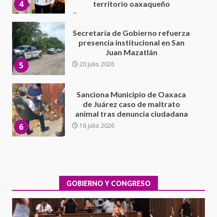
5
20 julio 2026
Sanciona Municipio de Oaxaca
de Juárez caso de maltrato
animal tras denuncia ciudadana
6
16 julio 2026
Detienen a Ernesto Ruffo en Baja
California; FGR lo investiga por
presuntos delitos de
delincuencia organizada y
7
contrabando
16 julio 2026
Avanza con orden y tranquilidad
el proceso electoral
extraordinario de Santiago
Xanica: Jesús Romero
GOBIERNO Y CONGRESO
1
7 agosto 2026
Exhorta Poder Legislativo al