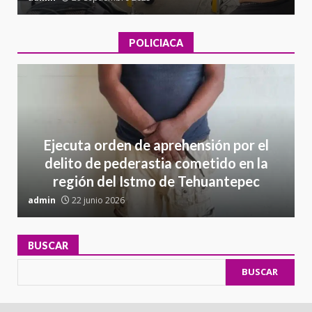
POLICIACA
Ejecuta orden de aprehensión por el
delito de pederastia cometido en la
región del Istmo de Tehuantepec
admin
22 junio 2026
a
BUSCAR
BUSCAR