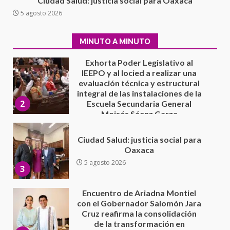
Ciudad Salud: justicia social para Oaxaca
IEEPO y al Iocied a realizar una
5 agosto 2026
evaluación técnica y estructural
integral de las instalaciones de la
2
Escuela Secundaria General
MINUTO A MINUTO
Moisés Sáenz Garza
5 agosto 2026
Ciudad Salud: justicia social para
Oaxaca
5 agosto 2026
3
Encuentro de Ariadna Montiel
con el Gobernador Salomón Jara
Cruz reafirma la consolidación
de la transformación en
4
territorio oaxaqueño
30 julio 2026
Secretaría de Gobierno refuerza
presencia institucional en San
Juan Mazatlán