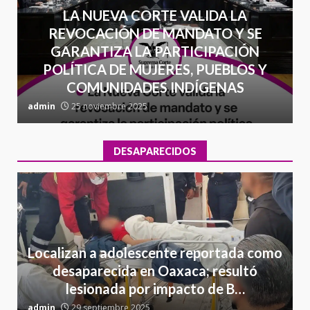
LA NUEVA CORTE VALIDA LA
REVOCACIÓN DE MANDATO Y SE
GARANTIZA LA PARTICIPACIÓN
POLÍTICA DE MUJERES, PUEBLOS Y
COMUNIDADES INDÍGENAS
admin
25 noviembre 2025
a
DESAPARECIDOS
Localizan a adolescente reportada como
desaparecida en Oaxaca; resultó
lesionada por impacto de B…
admin
29 septiembre 2025
a