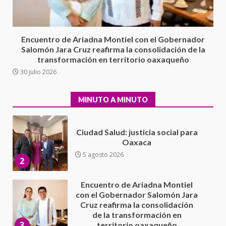
IEEPO y al Iocied a realizar una
evaluación técnica y estructural
integral de las instalaciones de la
1
Escuela Secundaria General
Encuentro de Ariadna Montiel con el Gobernador
Moisés Sáenz Garza
Salomón Jara Cruz reafirma la consolidación de la
5 agosto 2026
transformación en territorio oaxaqueño
Ciudad Salud: justicia social para
30 julio 2026
Oaxaca
5 agosto 2026
2
MINUTO A MINUTO
Encuentro de Ariadna Montiel
con el Gobernador Salomón Jara
Cruz reafirma la consolidación
de la transformación en
3
territorio oaxaqueño
30 julio 2026
Secretaría de Gobierno refuerza
presencia institucional en San
Juan Mazatlán
4
20 julio 2026