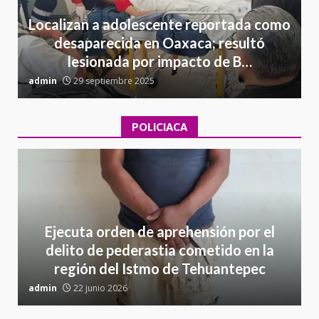
Localizan a adolescente reportada como
desaparecida en Oaxaca; resultó
lesionada por impacto de B…
admin
29 septiembre 2025
a
POLICIACA
Ejecuta orden de aprehensión por el
delito de pederastia cometido en la
región del Istmo de Tehuantepec
admin
22 junio 2026
a