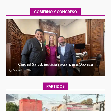
evaluación técnica y estructural
integral de las instalaciones de la
GOBIERNO Y CONGRESO
1
Escuela Secundaria General
Moisés Sáenz Garza
5 agosto 2026
Ciudad Salud: justicia social para
Oaxaca
5 agosto 2026
2
Encuentro de Ariadna Montiel
con el Gobernador Salomón Jara
Ciudad Salud: justicia social para Oaxaca
Cruz reafirma la consolidación
5 agosto 2026
de la transformación en
3
territorio oaxaqueño
30 julio 2026
PARTIDOS
Secretaría de Gobierno refuerza
presencia institucional en San
Juan Mazatlán
4
20 julio 2026