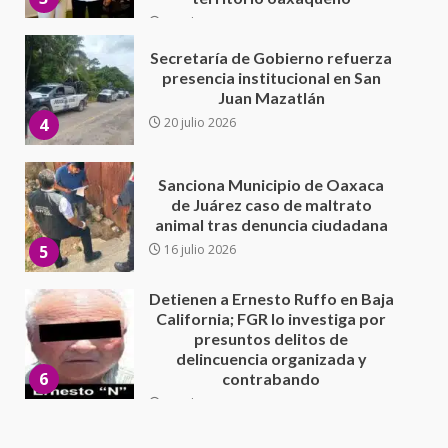
Sanciona Municipio de Oaxaca
de Juárez caso de maltrato
animal tras denuncia ciudadana
5
16 julio 2026
Detienen a Ernesto Ruffo en Baja
California; FGR lo investiga por
presuntos delitos de
delincuencia organizada y
6
contrabando
16 julio 2026
Sin paso carretera Oaxaca-
Cuacnopalan
26 junio 2026
7
Exhorta Poder Legislativo al
IEEPO y al Iocied a realizar una