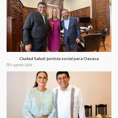
4
20 julio 2026
Sanciona Municipio de Oaxaca
de Juárez caso de maltrato
animal tras denuncia ciudadana
5
16 julio 2026
Detienen a Ernesto Ruffo en Baja
California; FGR lo investiga por
presuntos delitos de
Ciudad Salud: justicia social para Oaxaca
delincuencia organizada y
5 agosto 2026
6
contrabando
16 julio 2026
Sin paso carretera Oaxaca-
Cuacnopalan
26 junio 2026
7
Exhorta Poder Legislativo al