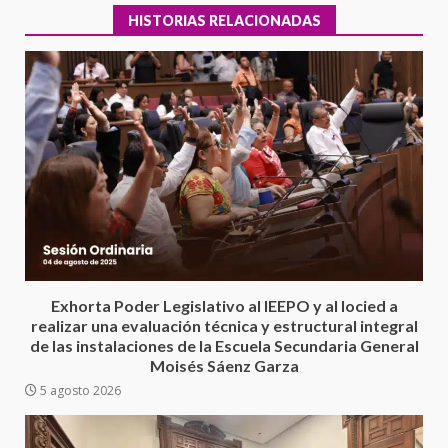
HISTORIAS RELACIONADAS
Encuentro de Ariadna Montiel
con el Gobernador Salomón Jara
Cruz reafirma la consolidación
Exhorta Poder Legislativo al IEEPO y al Iocied a
de la transformación en
3
realizar una evaluación técnica y estructural integral
territorio oaxaqueño
de las instalaciones de la Escuela Secundaria General
30 julio 2026
Moisés Sáenz Garza
Secretaría de Gobierno refuerza
5 agosto 2026
presencia institucional en San
Juan Mazatlán