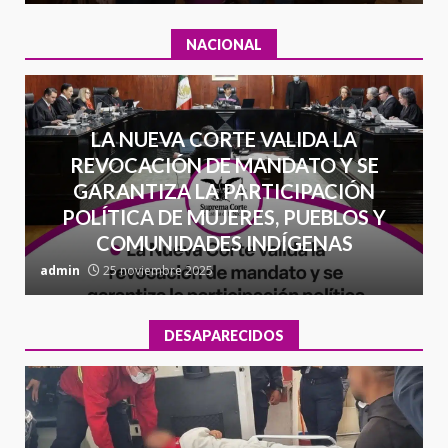
NACIONAL
LA NUEVA CORTE VALIDA LA
REVOCACIÓN DE MANDATO Y SE
GARANTIZA LA PARTICIPACIÓN
POLÍTICA DE MUJERES, PUEBLOS Y
COMUNIDADES INDÍGENAS
admin
25 noviembre 2025
a
DESAPARECIDOS