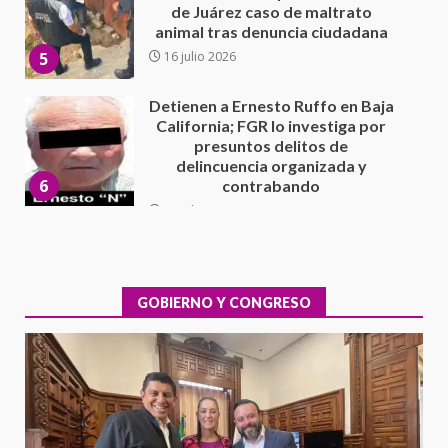
presuntos delitos de
delincuencia organizada y
6
contrabando
16 julio 2026
Sin paso carretera Oaxaca-
Cuacnopalan
26 junio 2026
7
Exhorta Poder Legislativo al
IEEPO y al Iocied a realizar una
evaluación técnica y estructural
integral de las instalaciones de la
GOBIERNO Y CONGRESO
1
Escuela Secundaria General
Moisés Sáenz Garza
5 agosto 2026
Ciudad Salud: justicia social para
Oaxaca
5 agosto 2026
2