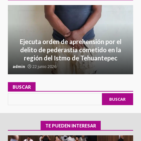
Ejecuta orden de aprehensión por el
delito de pederastia cometido en la
región del Istmo de Tehuantepec
admin
22 junio 2026
a
BUSCAR
BUSCAR
TE PUEDEN INTERESAR