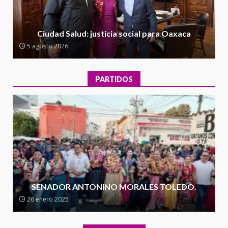
Encuentro de Ariadna Montiel
con el Gobernador Salomón Jara
Ciudad Salud: justicia social para Oaxaca
Cruz reafirma la consolidación
5 agosto 2026
de la transformación en
3
territorio oaxaqueño
30 julio 2026
PARTIDOS
Secretaría de Gobierno refuerza
presencia institucional en San
Juan Mazatlán
4
20 julio 2026
Sanciona Municipio de Oaxaca
de Juárez caso de maltrato
animal tras denuncia ciudadana
SENADOR ANTONINO MORALES TOLEDO.
5
16 julio 2026
26 enero 2025
Detienen a Ernesto Ruffo en Baja
California; FGR lo investiga por