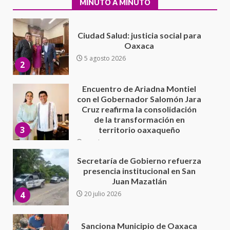
MINUTO A MINUTO
Encuentro de Ariadna Montiel
con el Gobernador Salomón Jara
Cruz reafirma la consolidación
de la transformación en
3
territorio oaxaqueño
30 julio 2026
Secretaría de Gobierno refuerza
presencia institucional en San
Juan Mazatlán
4
20 julio 2026
Sanciona Municipio de Oaxaca
de Juárez caso de maltrato
animal tras denuncia ciudadana
5
16 julio 2026
Detienen a Ernesto Ruffo en Baja
California; FGR lo investiga por