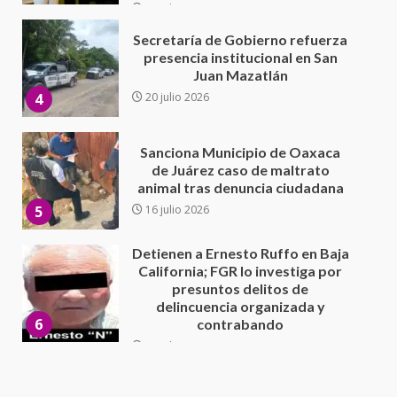
Sanciona Municipio de Oaxaca
de Juárez caso de maltrato
animal tras denuncia ciudadana
5
16 julio 2026
Detienen a Ernesto Ruffo en Baja
California; FGR lo investiga por
presuntos delitos de
delincuencia organizada y
6
contrabando
16 julio 2026
Sin paso carretera Oaxaca-
Cuacnopalan
26 junio 2026
7
Exhorta Poder Legislativo al
IEEPO y al Iocied a realizar una