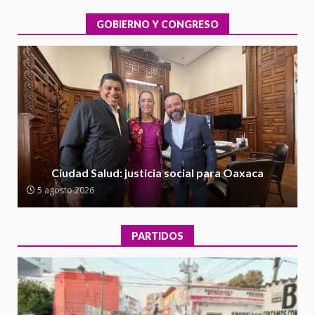
evaluación técnica y estructural
integral de las instalaciones de la
GOBIERNO Y CONGRESO
1
Escuela Secundaria General
Moisés Sáenz Garza
5 agosto 2026
Ciudad Salud: justicia social para
Oaxaca
5 agosto 2026
2
Encuentro de Ariadna Montiel
con el Gobernador Salomón Jara
Ciudad Salud: justicia social para Oaxaca
Cruz reafirma la consolidación
5 agosto 2026
de la transformación en
3
territorio oaxaqueño
30 julio 2026
PARTIDOS
Secretaría de Gobierno refuerza
presencia institucional en San
Juan Mazatlán
4
20 julio 2026