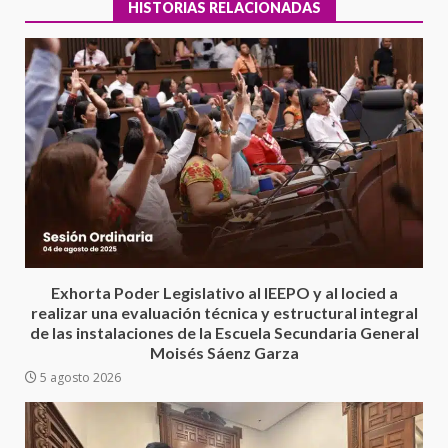
HISTORIAS RELACIONADAS
Encuentro de Ariadna Montiel
con el Gobernador Salomón Jara
Cruz reafirma la consolidación
Exhorta Poder Legislativo al IEEPO y al Iocied a
de la transformación en
3
realizar una evaluación técnica y estructural integral
territorio oaxaqueño
de las instalaciones de la Escuela Secundaria General
30 julio 2026
Moisés Sáenz Garza
Secretaría de Gobierno refuerza
5 agosto 2026
presencia institucional en San
Juan Mazatlán
4
20 julio 2026