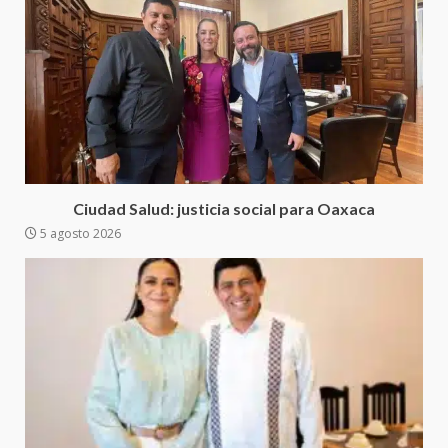
Sanciona Municipio de Oaxaca
de Juárez caso de maltrato
animal tras denuncia ciudadana
5
16 julio 2026
Detienen a Ernesto Ruffo en Baja
California; FGR lo investiga por
presuntos delitos de
Ciudad Salud: justicia social para Oaxaca
delincuencia organizada y
5 agosto 2026
6
contrabando
16 julio 2026
Sin paso carretera Oaxaca-
Cuacnopalan
26 junio 2026
7
Exhorta Poder Legislativo al
IEEPO y al Iocied a realizar una