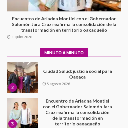
evaluación técnica y estructural
integral de las instalaciones de la
1
Escuela Secundaria General
Encuentro de Ariadna Montiel con el Gobernador
Moisés Sáenz Garza
Salomón Jara Cruz reafirma la consolidación de la
5 agosto 2026
transformación en territorio oaxaqueño
Ciudad Salud: justicia social para
30 julio 2026
Oaxaca
5 agosto 2026
2
MINUTO A MINUTO
Encuentro de Ariadna Montiel
con el Gobernador Salomón Jara
Cruz reafirma la consolidación
de la transformación en
3
territorio oaxaqueño
30 julio 2026
Secretaría de Gobierno refuerza
presencia institucional en San
Juan Mazatlán
4
20 julio 2026