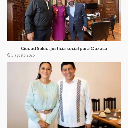
Sanciona Municipio de Oaxaca
de Juárez caso de maltrato
animal tras denuncia ciudadana
5
16 julio 2026
Detienen a Ernesto Ruffo en Baja
California; FGR lo investiga por
presuntos delitos de
Ciudad Salud: justicia social para Oaxaca
delincuencia organizada y
5 agosto 2026
6
contrabando
16 julio 2026
Sin paso carretera Oaxaca-
Cuacnopalan
26 junio 2026
7
Exhorta Poder Legislativo al
IEEPO y al Iocied a realizar una
evaluación técnica y estructural
integral de las instalaciones de la