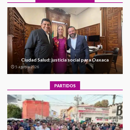
1
Escuela Secundaria General
Moisés Sáenz Garza
5 agosto 2026
Ciudad Salud: justicia social para
Oaxaca
5 agosto 2026
2
Encuentro de Ariadna Montiel
con el Gobernador Salomón Jara
Ciudad Salud: justicia social para Oaxaca
Cruz reafirma la consolidación
5 agosto 2026
de la transformación en
3
territorio oaxaqueño
30 julio 2026
PARTIDOS
Secretaría de Gobierno refuerza
presencia institucional en San
Juan Mazatlán
4
20 julio 2026
Sanciona Municipio de Oaxaca