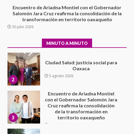
1
Escuela Secundaria General
Encuentro de Ariadna Montiel con el Gobernador
Moisés Sáenz Garza
Salomón Jara Cruz reafirma la consolidación de la
5 agosto 2026
transformación en territorio oaxaqueño
Ciudad Salud: justicia social para
30 julio 2026
Oaxaca
5 agosto 2026
2
MINUTO A MINUTO
Encuentro de Ariadna Montiel
con el Gobernador Salomón Jara
Cruz reafirma la consolidación
de la transformación en
3
territorio oaxaqueño
30 julio 2026
Secretaría de Gobierno refuerza
presencia institucional en San
Juan Mazatlán
4
20 julio 2026