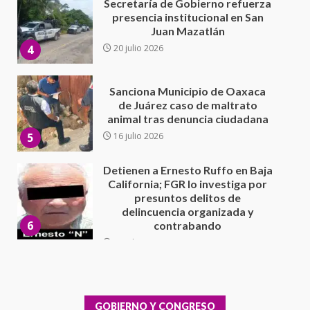
Sanciona Municipio de Oaxaca
de Juárez caso de maltrato
animal tras denuncia ciudadana
5
16 julio 2026
Detienen a Ernesto Ruffo en Baja
California; FGR lo investiga por
presuntos delitos de
delincuencia organizada y
6
contrabando
16 julio 2026
Sin paso carretera Oaxaca-
Cuacnopalan
26 junio 2026
7
Exhorta Poder Legislativo al
IEEPO y al Iocied a realizar una
evaluación técnica y estructural
integral de las instalaciones de la
GOBIERNO Y CONGRESO