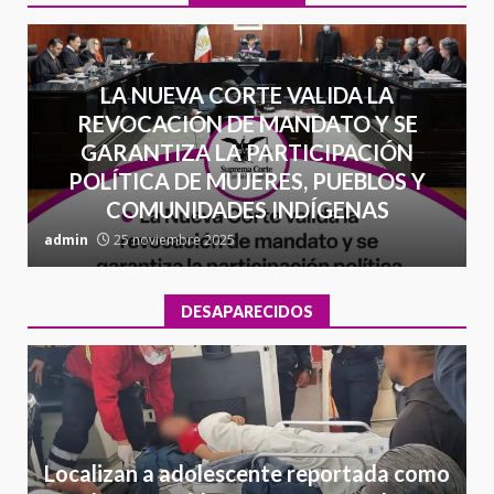
LA NUEVA CORTE VALIDA LA
REVOCACIÓN DE MANDATO Y SE
GARANTIZA LA PARTICIPACIÓN
POLÍTICA DE MUJERES, PUEBLOS Y
COMUNIDADES INDÍGENAS
admin
25 noviembre 2025
a
DESAPARECIDOS
Localizan a adolescente reportada como