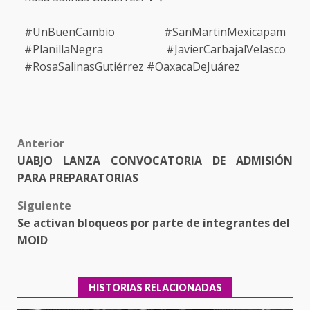
#UnBuenCambio #SanMartinMexicapam
#PlanillaNegra #JavierCarbajalVelasco
#RosaSalinasGutiérrez #OaxacaDeJuárez
Post
Anterior
UABJO LANZA CONVOCATORIA DE ADMISIÓN
navigation
PARA PREPARATORIAS
Siguiente
Se activan bloqueos por parte de integrantes del
MOID
HISTORIAS RELACIONADAS