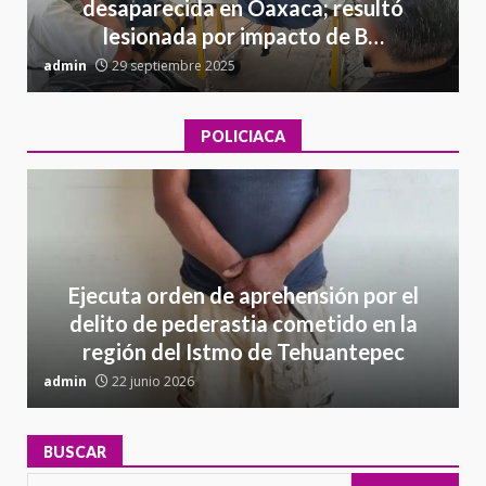
desaparecida en Oaxaca; resultó
lesionada por impacto de B…
admin
29 septiembre 2025
a
POLICIACA
Ejecuta orden de aprehensión por el
delito de pederastia cometido en la
región del Istmo de Tehuantepec
admin
22 junio 2026
a
BUSCAR