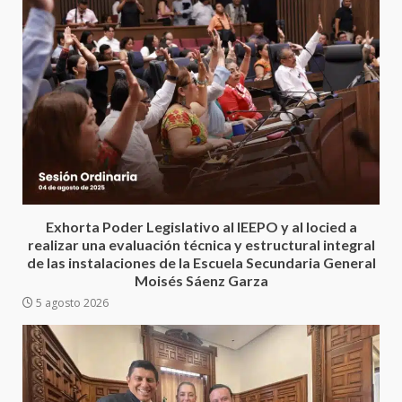
Encuentro de Ariadna Montiel
con el Gobernador Salomón Jara
Cruz reafirma la consolidación
Exhorta Poder Legislativo al IEEPO y al Iocied a
de la transformación en
3
realizar una evaluación técnica y estructural integral
territorio oaxaqueño
de las instalaciones de la Escuela Secundaria General
30 julio 2026
Moisés Sáenz Garza
Secretaría de Gobierno refuerza
5 agosto 2026
presencia institucional en San
Juan Mazatlán
4
20 julio 2026