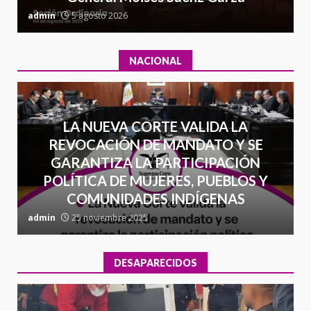
admin
5 agosto 2026
a
NACIONAL
LA NUEVA CORTE VALIDA LA
REVOCACIÓN DE MANDATO Y SE
GARANTIZA LA PARTICIPACIÓN
POLÍTICA DE MUJERES, PUEBLOS Y
COMUNIDADES INDÍGENAS
admin
25 noviembre 2025
a
DESAPARECIDOS