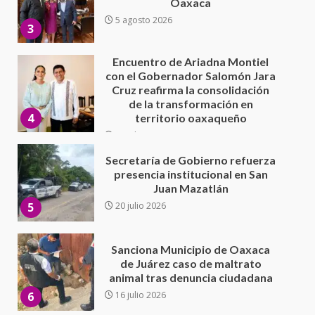
Cruz reafirma la consolidación
de la transformación en
4
territorio oaxaqueño
30 julio 2026
Secretaría de Gobierno refuerza
presencia institucional en San
Juan Mazatlán
5
20 julio 2026
Sanciona Municipio de Oaxaca
de Juárez caso de maltrato
animal tras denuncia ciudadana
6
16 julio 2026
Detienen a Ernesto Ruffo en Baja
California; FGR lo investiga por
presuntos delitos de
delincuencia organizada y
7
contrabando
16 julio 2026