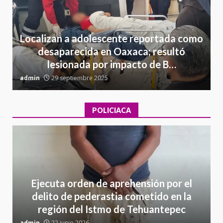
Localizan a adolescente reportada como
desaparecida en Oaxaca; resultó
lesionada por impacto de B…
admin
29 septiembre 2025
a
POLICIACA
Ejecuta orden de aprehensión por el
delito de pederastia cometido en la
región del Istmo de Tehuantepec
admin
22 junio 2026
a