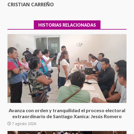
CRISTIAN CARREÑO
HISTORIAS RELACIONADAS
Ciudad Salud: justicia social para
Oaxaca
5 agosto 2026
3
Avanza con orden y tranquilidad el proceso electoral
extraordinario de Santiago Xanica: Jesús Romero
7 agosto 2026
Encuentro de Ariadna Montiel
con el Gobernador Salomón Jara