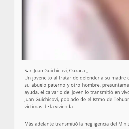
búsqueda de persona 
admin
17 septiembre 2025
San Juan Guichicovi, Oaxaca._
Un jovencito al tratar de defender a su madre 
su abuelo paterno y otro hombre, presuntamen
SE BUSCA A RECIÉ
ayuda, el calvario del joven lo transmitió en v
Juan Guichicovi, poblado de el Istmo de Tehuan
admin
17 octubre 2024
víctimas de la vivienda.
Más adelante transmitió la negligencia del Min