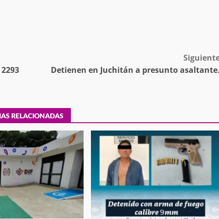
tra robo con
mpleada en la
Secretaría de Gobierno refuerza
Siguient
 Mercado de
presencia institucional en San Jua
 2293
Detienen en Juchitán a presunto asaltante
Mazatlán
admin
20 julio 2026
IAS RELACIONADAS