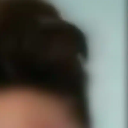
Exhorta Poder Legislativo al IEEPO y al Iocied
a realizar una evaluación técnica y