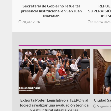
Secretaría de Gobierno refuerza
REFUE
presencia institucional en San Juan
SUPERVISI
Mazatlán
ASES
20 julio 2026
6 marzo 2026
Exhorta Poder Legislativo al IEEPO y al
Ciudad Sa
Iocied a realizar una evaluación técnica
5 agosto 
y estructural integral de las