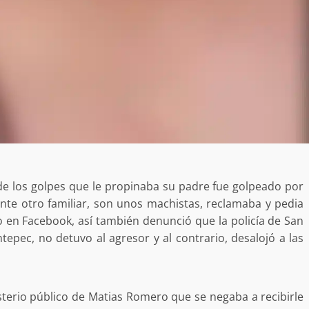
desaparecida
organizada y contrabando
admin
16 julio 2026
Ejecuta orden de aprehensión por 
de los golpes que le propinaba su padre fue golpeado por
delito de pederastia cometido en l
te otro familiar, son unos machistas, reclamaba y pedia
N NACIDA.
región del Istmo de Tehuantepec
ivo en Facebook, así también denunció que la policía de San
tepec, no detuvo al agresor y al contrario, desalojó a las
admin
22 junio 2026
isterio público de Matias Romero que se negaba a recibirle