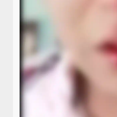
Sanciona Municipio d
Juárez caso de maltrat
denuncia ciud
admin
16 julio 2026
Despliega Gabinete d
operativos aéreos en l
para reforzar la vi