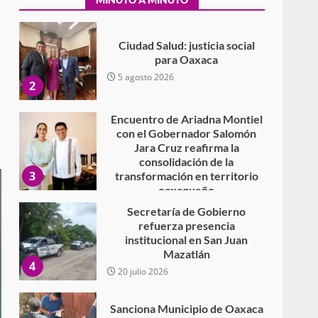
5 agosto 2026
Ciudad Salud: justicia social
para Oaxaca
5 agosto 2026
2
Encuentro de Ariadna Montiel
con el Gobernador Salomón
Jara Cruz reafirma la
consolidación de la
3
transformación en territorio
oaxaqueño
30 julio 2026
Secretaría de Gobierno
refuerza presencia
institucional en San Juan
Mazatlán
4
20 julio 2026
Sanciona Municipio de Oaxaca
de Juárez caso de maltrato
animal tras denuncia ciudadana