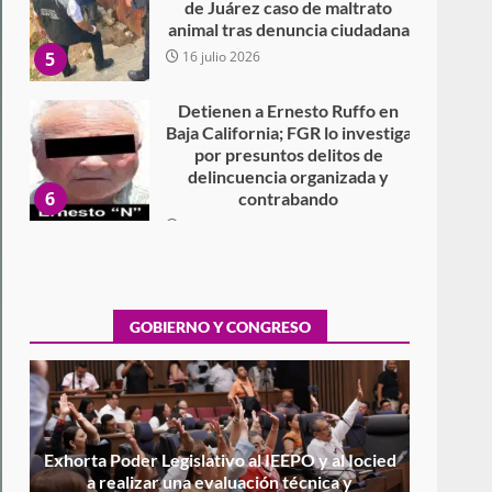
5
16 julio 2026
Detienen a Ernesto Ruffo en
Baja California; FGR lo investiga
por presuntos delitos de
delincuencia organizada y
6
contrabando
16 julio 2026
Sin paso carretera Oaxaca-
Cuacnopalan
26 junio 2026
7
GOBIERNO Y CONGRESO
Exhorta Poder Legislativo al
IEEPO y al Iocied a realizar una
evaluación técnica y
estructural integral de las
1
instalaciones de la Escuela
Secundaria General Moisés
Sáenz Garza