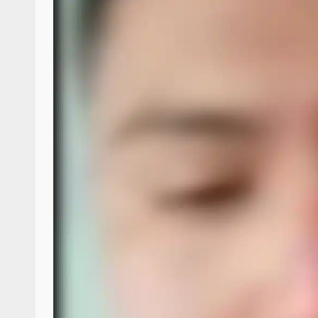
Respaldar la Reforma Electoral es
lado del pueblo: Tania Cabal
5 marzo 2026
Se normaliza la circulación vehic
altura del puente Templadera, 
Tapanatepec
22 octubre 2024