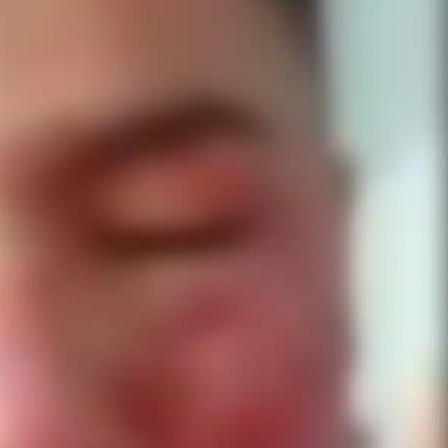
estructural integral de las instalaciones de la
 estar del
Escuela Secundaria General Moisés Sáenz
lero
Garza
5 agosto 2026
ular a la
San Pedro
¡Histórico! Bukele elimina el presupuesto a
los partidos políticos.
30 enero 2025