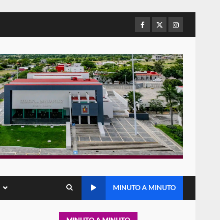
5
16 julio 2026
Facebook
Twitter
Instagram
Detienen a Ernesto Ruffo en
Baja California; FGR lo investiga
por presuntos delitos de
delincuencia organizada y
6
contrabando
16 julio 2026
Sin paso carretera Oaxaca-
Cuacnopalan
26 junio 2026
7
Exhorta Poder Legislativo al
IEEPO y al Iocied a realizar una
evaluación técnica y
MINUTO A MINUTO
estructural integral de las
1
instalaciones de la Escuela
Secundaria General Moisés
Sáenz Garza
MINUTO A MINUTO