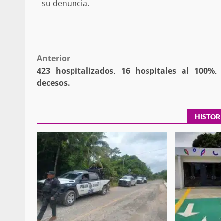
su denuncia.
Policía Municipal frus
violencia y auxilia a e
Post
Anterior
zona de Módulos del
423 hospitalizados, 16 hospitales al 100%,
navigation
Abasto
decesos.
admin
27 enero 2026
HISTOR