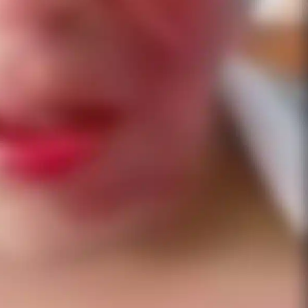
Exhorta Poder Legislativo al IEEP
y al Iocied a realizar una evaluació
técnica y estructural integral de l
e Oaxaca de
instalaciones de la Escuela
o animal tras
Secundaria General Moisés Sáen
adana
Garza
admin
5 agosto 2026
e Seguridad
Detienen a Ernesto Ruffo en Baja
a Sierra Sur
California; FGR lo investiga por
gilancia y
presuntos delitos de delincuenci