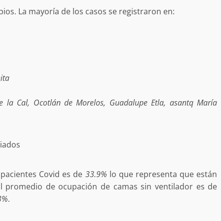
ios. La mayoría de los casos se registraron en:
uffo en Baja
vestiga por
delincuencia
Ciudad Salud: justicia social para
ita
trabando
Oaxaca
e la Cal, Ocotlán de Morelos, Guadalupe Etla, asantq María
admin
5 agosto 2026
giados
 pacientes Covid es de
33.9%
lo que representa que están
l promedio de ocupación de camas sin ventilador es de
e Seguridad
Detienen a Ernesto Ruffo en Baja
3%
.
a Sierra Sur
California; FGR lo investiga por
gilancia y
presuntos delitos de delincuenci