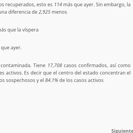
s recuperados, esto es
114
más que ayer. Sin embargo, la
desaparecida
organizada y contrabando
una diferencia de
2,925
menos
admin
16 julio 2026
ás que la víspera
que ayer.
s contaminada. Tiene
17,708
casos confirmados, así como
s activos. Es decir que el centro del estado concentran el
Ejecuta orden de aprehensión por 
os sospechosos y el
84.1%
de los casos activos
delito de pederastia cometido en l
N NACIDA.
región del Istmo de Tehuantepec
admin
22 junio 2026
Siguient