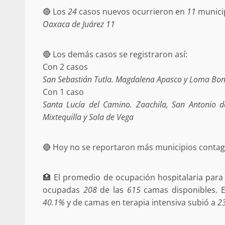
🔴 Los
24
casos nuevos ocurrieron en
11
municip
Oaxaca de Juárez 11
Detienen a Ernesto R
🔴 Los demás casos se registraron así:
California; FGR lo in
Con 2 casos
presuntos delitos de 
San Sebastián Tutla. Magdalena Apasco y Loma Bon
organizada y con
Con 1 caso
Santa Lucía del Camino. Zaachila, San Antonio d
admin
16 julio 2026
Mixtequilla y Sola de Vega
🔴 Hoy no se reportaron más municipios conta
🏥 El promedio de ocupación hospitalaria para
ocupadas
208
de las
615
camas disponibles. E
Despliega Gabinete d
40.1%
y de camas en terapia intensiva subió a
2
operativos aéreos en l
para reforzar la vi