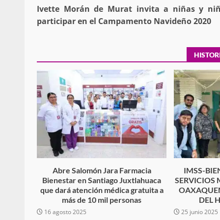
Ivette Morán de Murat invita a niñas y ni
navigation
participar en el Campamento Navideño 2020
Policía Municipal frus
violencia y auxilia a e
HISTOR
zona de Módulos del
Abasto
admin
27 enero 2026
Abre Salomón Jara Farmacia
IMSS-BIE
Bienestar en Santiago Juxtlahuaca
SERVICIOS 
que dará atención médica gratuita a
OAXAQUEÑ
más de 10 mil personas
DEL 
16 agosto 2025
25 junio 2025