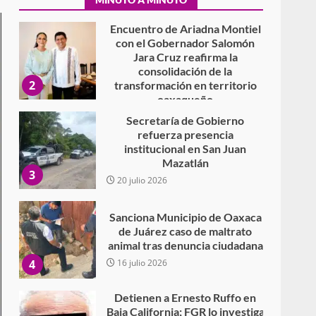
Encuentro de Ariadna Montiel
con el Gobernador Salomón
Jara Cruz reafirma la
consolidación de la
2
transformación en territorio
oaxaqueño
30 julio 2026
Secretaría de Gobierno
refuerza presencia
institucional en San Juan
Mazatlán
3
20 julio 2026
Sanciona Municipio de Oaxaca
de Juárez caso de maltrato
animal tras denuncia ciudadana
4
16 julio 2026
Detienen a Ernesto Ruffo en
Baja California; FGR lo investiga
por presuntos delitos de