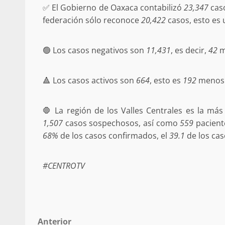
✅ El Gobierno de Oaxaca contabilizó
23,347
caso
búsqueda de persona 
federación sólo reconoce
20,422
casos, esto es 
admin
17 septiembre 2025
🟢 Los casos negativos son
11,431
, es decir,
42
m
🔺 Los casos activos son
664
, esto es
192
menos 
🛑 La región de los Valles Centrales es la má
1,507
casos sospechosos, así como
559
paciente
68%
de los casos confirmados, el
39.1
de los cas
SE BUSCA A RECIÉ
#CENTROTV
admin
17 octubre 2024
Post
Anterior