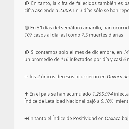
🔴 En tanto, la cifra de fallecidos también es b
ANUNCIA SENADOR ANTONINO
REFORMA ESTRUCTURAL AL IS
cifra asciende a
2,009
. En 3 días sólo se han re
MATERIA DE PENSIONES Y CO
20 febrero 2026
🟡 En
50
días del semáforo amarillo, han ocurri
107
casos al día, así como
7.5
muertes diarias
🔴 Si contamos solo el mes de diciembre, en
14
un promedio de
116
infectados por día y casi
6
m
⚰️ los
2
únicos decesos ocurrieron en
Oaxaca de 
Se normaliza la circulación vehic
altura del puente Templadera, 
✝️ En el país se han acumulado
1,255,974
infecta
Tapanatepec
Índice de Letalidad Nacional bajó a
9.10%
, mien
22 octubre 2024
➕En tanto el Índice de Positividad en Oaxaca ba