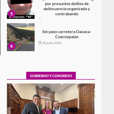
delincuencia organizada y
5
contrabando
16 julio 2026
Sin paso carretera Oaxaca-
Cuacnopalan
26 junio 2026
6
Ejecuta orden de aprehensión
por el delito de pederastia
cometido en la región del Istmo
de Tehuantepec
7
22 junio 2026
GOBIERNO Y CONGRESO
Ciudad Salud: justicia social
para Oaxaca
5 agosto 2026
1