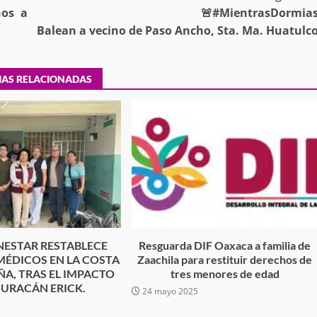
ños a
🚨#MientrasDormia
Balean a vecino de Paso Ancho, Sta. Ma. Huatulc
tra robo con
mpleada en la
Secretaría de Gobierno refuerza
IAS RELACIONADAS
 Mercado de
presencia institucional en San Jua
Mazatlán
admin
20 julio 2026
NESTAR RESTABLECE
Resguarda DIF Oaxaca a familia de
MÉDICOS EN LA COSTA
Zaachila para restituir derechos de
A, TRAS EL IMPACTO
tres menores de edad
HURACÁN ERICK.
24 mayo 2025