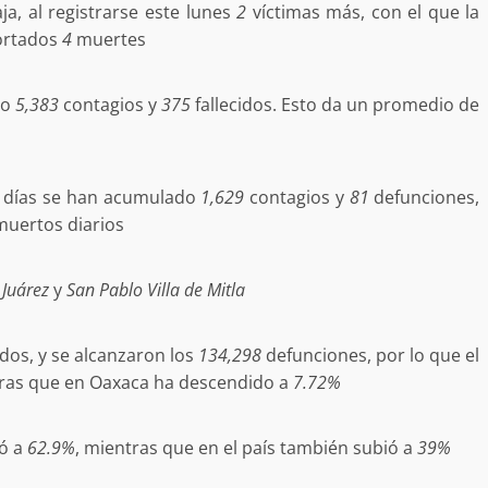
aja, al registrarse este lunes
2
víctimas más, con el que la
 MORALES
SSTE EN
portados
4
muertes
NCUBINATO
Ciudad Salud: justicia social para Oaxaca
5 agosto 2026
do
5,383
contagios y
375
fallecidos. Esto da un promedio de
días se han acumulado
1,629
contagios y
81
defunciones,
uertos diarios
Juárez
y
San Pablo Villa de Mitla
ular a la
San Pedro
¡Histórico! Bukele elimina el presupuesto a
dos, y se alcanzaron los
134,298
defunciones, por lo que el
los partidos políticos.
tras que en Oaxaca ha descendido a
7.72%
30 enero 2025
jó a
62.9%
, mientras que en el país también subió a
39%