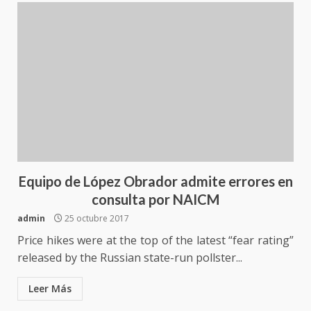
de Juárez caso de maltrato
animal tras denuncia ciudadana
5
16 julio 2026
Detienen a Ernesto Ruffo en Baja
California; FGR lo investiga por
presuntos delitos de
delincuencia organizada y
6
contrabando
16 julio 2026
Equipo de López Obrador admite errores en
Sin paso carretera Oaxaca-
Cuacnopalan
consulta por NAICM
26 junio 2026
admin
25 octubre 2017
7
Price hikes were at the top of the latest “fear rating”
Exhorta Poder Legislativo al
released by the Russian state-run pollster...
IEEPO y al Iocied a realizar una
evaluación técnica y estructural
Leer Más
integral de las instalaciones de la
1
Escuela Secundaria General