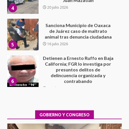
de Juárez caso de maltrato
animal tras denuncia ciudadana
5
16 julio 2026
Detienen a Ernesto Ruffo en Baja
California; FGR lo investiga por
presuntos delitos de
delincuencia organizada y
6
contrabando
16 julio 2026
Sin paso carretera Oaxaca-
Cuacnopalan
26 junio 2026
7
Exhorta Poder Legislativo al
IEEPO y al Iocied a realizar una
evaluación técnica y estructural
GOBIERNO Y CONGRESO
integral de las instalaciones de la
1
Escuela Secundaria General