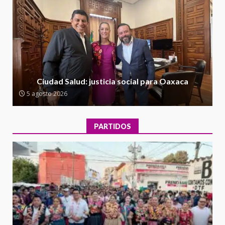
Moisés Sáenz Garza
5 agosto 2026
Ciudad Salud: justicia social para
Oaxaca
5 agosto 2026
2
Ciudad Salud: justicia social para Oaxaca
Encuentro de Ariadna Montiel
con el Gobernador Salomón Jara
5 agosto 2026
Cruz reafirma la consolidación
de la transformación en
3
territorio oaxaqueño
PARTIDOS
30 julio 2026
Secretaría de Gobierno refuerza
presencia institucional en San
Juan Mazatlán
4
20 julio 2026
Sanciona Municipio de Oaxaca