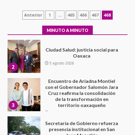
Moisés Sáenz Garza
5 agosto 2026
Paginación
Anterior
1
…
465
466
467
468
Ciudad Salud: justicia social para
de
Oaxaca
MINUTO A MINUTO
5 agosto 2026
entradas
2
Encuentro de Ariadna Montiel
con el Gobernador Salomón Jara
Cruz reafirma la consolidación
de la transformación en
3
territorio oaxaqueño
30 julio 2026
Secretaría de Gobierno refuerza
presencia institucional en San
Juan Mazatlán
4
20 julio 2026
Sanciona Municipio de Oaxaca