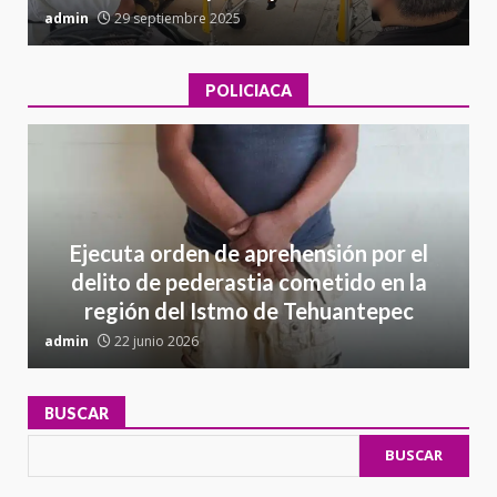
admin
29 septiembre 2025
a
POLICIACA
Ejecuta orden de aprehensión por el
delito de pederastia cometido en la
región del Istmo de Tehuantepec
admin
22 junio 2026
a
BUSCAR
BUSCAR