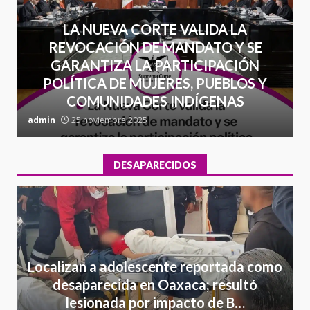
LA NUEVA CORTE VALIDA LA
REVOCACIÓN DE MANDATO Y SE
GARANTIZA LA PARTICIPACIÓN
POLÍTICA DE MUJERES, PUEBLOS Y
COMUNIDADES INDÍGENAS
admin
25 noviembre 2025
a
DESAPARECIDOS
Localizan a adolescente reportada como
desaparecida en Oaxaca; resultó
lesionada por impacto de B…