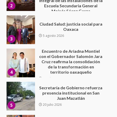
5 agosto 2026
3
Encuentro de Ariadna Montiel
con el Gobernador Salomón Jara
Cruz reafirma la consolidación
de la transformación en
4
territorio oaxaqueño
30 julio 2026
Secretaría de Gobierno refuerza
presencia institucional en San
Juan Mazatlán
5
20 julio 2026
Sanciona Municipio de Oaxaca
de Juárez caso de maltrato
animal tras denuncia ciudadana
6
16 julio 2026