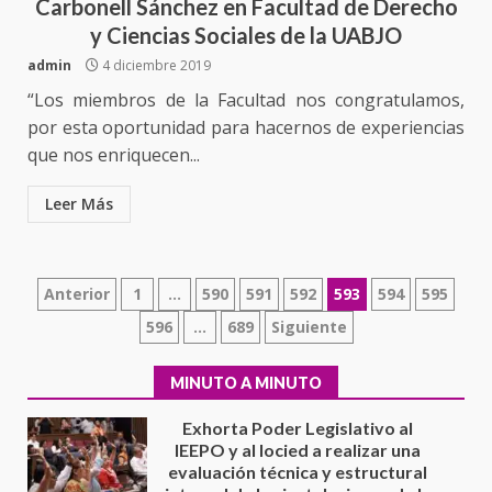
Carbonell Sánchez en Facultad de Derecho
Detienen a Ernesto Ruffo en Baja
California; FGR lo investiga por
y Ciencias Sociales de la UABJO
presuntos delitos de
admin
4 diciembre 2019
delincuencia organizada y
7
contrabando
“Los miembros de la Facultad nos congratulamos,
por esta oportunidad para hacernos de experiencias
16 julio 2026
Avanza con orden y tranquilidad
que nos enriquecen...
el proceso electoral
extraordinario de Santiago
Leer Más
Xanica: Jesús Romero
1
7 agosto 2026
Paginación
Exhorta Poder Legislativo al
Anterior
1
…
590
591
592
593
594
595
IEEPO y al Iocied a realizar una
de
596
…
689
Siguiente
evaluación técnica y estructural
integral de las instalaciones de la
entradas
2
Escuela Secundaria General
MINUTO A MINUTO
Moisés Sáenz Garza
5 agosto 2026
Ciudad Salud: justicia social para
Oaxaca