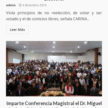
5 agosto 2026
admin
4 diciembre 2019
3
Viola principios de no reelección, de votar y ser
Encuentro de Ariadna Montiel
votado y el de comicios libres, señala CARINA...
con el Gobernador Salomón Jara
Cruz reafirma la consolidación
Leer Más
de la transformación en
4
territorio oaxaqueño
30 julio 2026
Secretaría de Gobierno refuerza
presencia institucional en San
Juan Mazatlán
5
20 julio 2026
Sanciona Municipio de Oaxaca
de Juárez caso de maltrato
animal tras denuncia ciudadana
6
16 julio 2026
Imparte Conferencia Magistral el Dr. Miguel