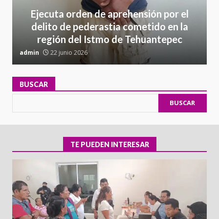
Ejecuta orden de aprehensión por el
delito de pederastia cometido en la
región del Istmo de Tehuantepec
admin
22 junio 2026
a
BUSCAR
BUSCAR
TE PUEDEN INTERESAR