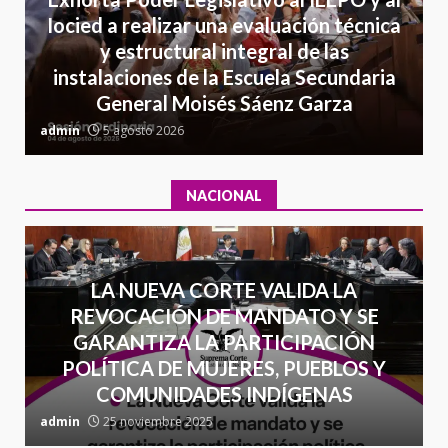
California; FGR lo investiga por
Iocied a realizar una evaluación técnica
presuntos delitos de
y estructural integral de las
delincuencia organizada y
7
instalaciones de la Escuela Secundaria
contrabando
General Moisés Sáenz Garza
16 julio 2026
C
admin
5 agosto 2026
a
NACIONAL
LA NUEVA CORTE VALIDA LA
REVOCACIÓN DE MANDATO Y SE
GARANTIZA LA PARTICIPACIÓN
POLÍTICA DE MUJERES, PUEBLOS Y
COMUNIDADES INDÍGENAS
admin
25 noviembre 2025
a