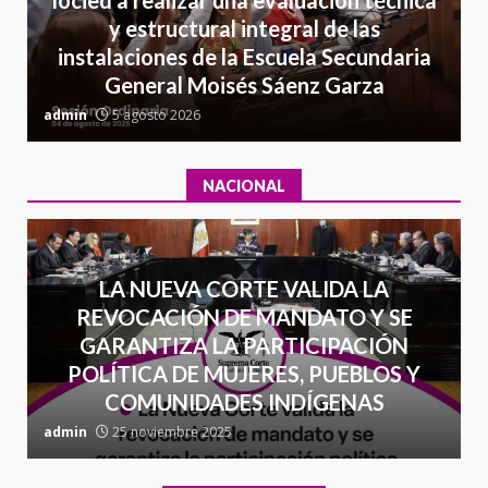
presuntos delitos de
y estructural integral de las
delincuencia organizada y
7
instalaciones de la Escuela Secundaria
contrabando
General Moisés Sáenz Garza
16 julio 2026
C
admin
5 agosto 2026
a
NACIONAL
LA NUEVA CORTE VALIDA LA
REVOCACIÓN DE MANDATO Y SE
GARANTIZA LA PARTICIPACIÓN
POLÍTICA DE MUJERES, PUEBLOS Y
COMUNIDADES INDÍGENAS
admin
25 noviembre 2025
a