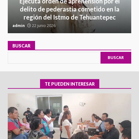
Ejecuta orden de aprehensión por el
delito de pederastia cometido en la
región del Istmo de Tehuantepec
admin
22 junio 2026
a
BUSCAR
BUSCAR
TE PUEDEN INTERESAR