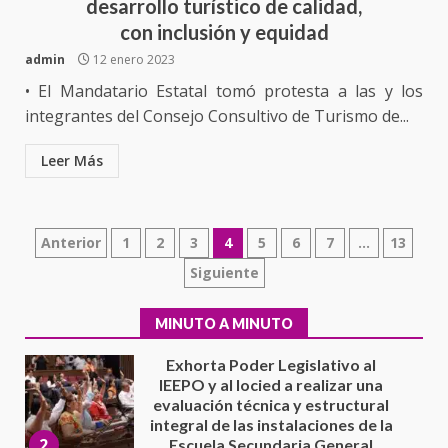
desarrollo turístico de calidad,
California; FGR lo investiga por
presuntos delitos de
con inclusión y equidad
delincuencia organizada y
admin
12 enero 2023
7
contrabando
• El Mandatario Estatal tomó protesta a las y los
16 julio 2026
Avanza con orden y tranquilidad
integrantes del Consejo Consultivo de Turismo de...
el proceso electoral
extraordinario de Santiago
Leer Más
Xanica: Jesús Romero
1
7 agosto 2026
Paginación
Exhorta Poder Legislativo al
Anterior
1
2
3
4
5
6
7
…
13
IEEPO y al Iocied a realizar una
de
Siguiente
evaluación técnica y estructural
integral de las instalaciones de la
entradas
2
Escuela Secundaria General
MINUTO A MINUTO
Moisés Sáenz Garza
5 agosto 2026
Ciudad Salud: justicia social para
Oaxaca
5 agosto 2026
3