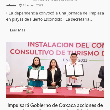
3
admin
15 enero 2023
Encuentro de Ariadna Montiel
• La dependencia convocó a una jornada de limpieza
con el Gobernador Salomón Jara
en playas de Puerto Escondido • La secretaria,...
Cruz reafirma la consolidación
de la transformación en
Leer Más
4
territorio oaxaqueño
30 julio 2026
Secretaría de Gobierno refuerza
presencia institucional en San
Juan Mazatlán
5
20 julio 2026
Sanciona Municipio de Oaxaca
de Juárez caso de maltrato
animal tras denuncia ciudadana
6
16 julio 2026
Impulsará Gobierno de Oaxaca acciones de
Detienen a Ernesto Ruffo en Baja