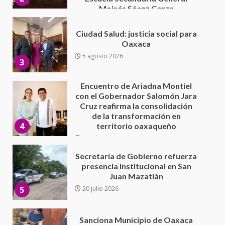
Encuentro de Ariadna Montiel
con el Gobernador Salomón Jara
Cruz reafirma la consolidación
de la transformación en
4
territorio oaxaqueño
30 julio 2026
Secretaría de Gobierno refuerza
presencia institucional en San
Juan Mazatlán
5
20 julio 2026
Sanciona Municipio de Oaxaca
de Juárez caso de maltrato
animal tras denuncia ciudadana
6
16 julio 2026
Detienen a Ernesto Ruffo en Baja
California; FGR lo investiga por