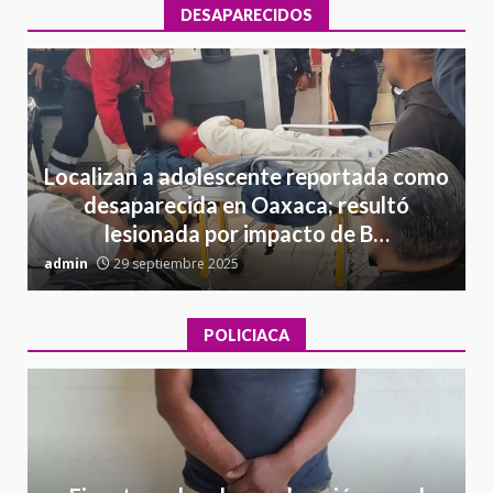
DESAPARECIDOS
Localizan a adolescente reportada como
desaparecida en Oaxaca; resultó
lesionada por impacto de B…
admin
29 septiembre 2025
a
POLICIACA