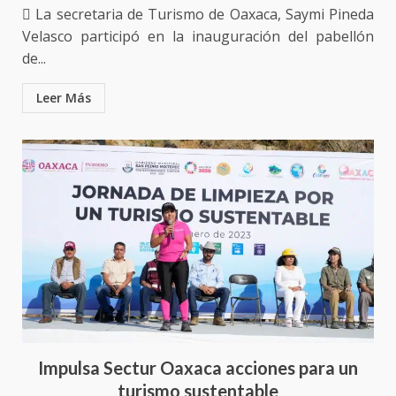
 La secretaria de Turismo de Oaxaca, Saymi Pineda
Velasco participó en la inauguración del pabellón
de...
Leer Más
Ciudad Salud: justicia social para
Impulsa Sectur Oaxaca acciones para un
Oaxaca
turismo sustentable
5 agosto 2026