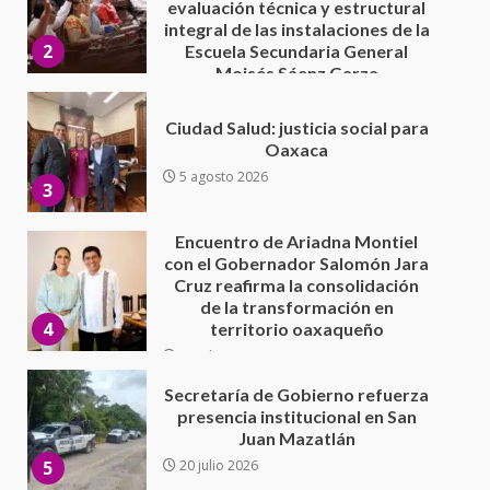
Oaxaca
5 agosto 2026
3
Encuentro de Ariadna Montiel
con el Gobernador Salomón Jara
Cruz reafirma la consolidación
de la transformación en
4
territorio oaxaqueño
30 julio 2026
Secretaría de Gobierno refuerza
presencia institucional en San
Juan Mazatlán
5
20 julio 2026
Sanciona Municipio de Oaxaca
de Juárez caso de maltrato
animal tras denuncia ciudadana
6
16 julio 2026