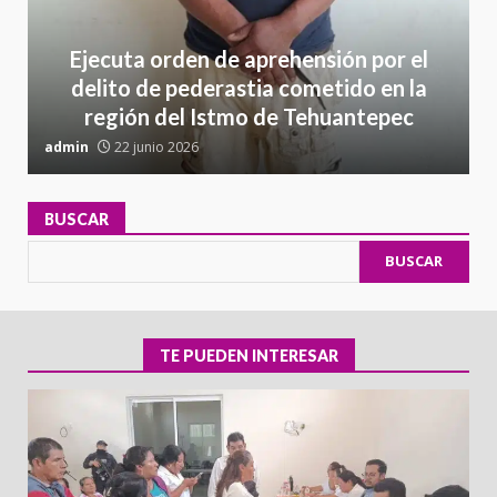
Ejecuta orden de aprehensión por el
delito de pederastia cometido en la
región del Istmo de Tehuantepec
admin
22 junio 2026
a
BUSCAR
BUSCAR
TE PUEDEN INTERESAR