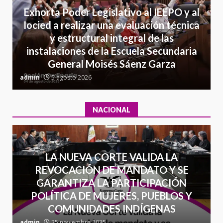
Detienen a Ernesto Ruffo en Baja
Exhorta Poder Legislativo al IEEPO y al
California; FGR lo investiga por
Iocied a realizar una evaluación técnica
presuntos delitos de
y estructural integral de las
delincuencia organizada y
7
instalaciones de la Escuela Secundaria
contrabando
General Moisés Sáenz Garza
16 julio 2026
C
admin
5 agosto 2026
a
NACIONAL
LA NUEVA CORTE VALIDA LA
REVOCACIÓN DE MANDATO Y SE
GARANTIZA LA PARTICIPACIÓN
POLÍTICA DE MUJERES, PUEBLOS Y
COMUNIDADES INDÍGENAS
admin
25 noviembre 2025
a