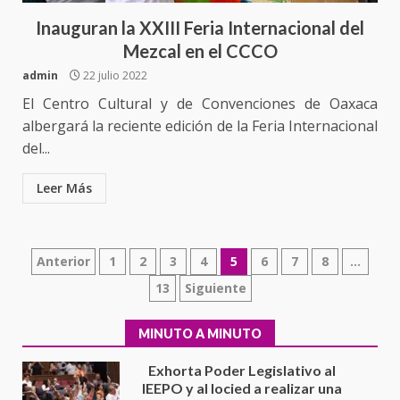
Inauguran la XXIII Feria Internacional del
Detienen a Ernesto Ruffo en Baja
California; FGR lo investiga por
Mezcal en el CCCO
presuntos delitos de
admin
22 julio 2022
delincuencia organizada y
7
contrabando
El Centro Cultural y de Convenciones de Oaxaca
albergará la reciente edición de la Feria Internacional
16 julio 2026
Avanza con orden y tranquilidad
del...
el proceso electoral
extraordinario de Santiago
Leer Más
Xanica: Jesús Romero
1
7 agosto 2026
Paginación
Exhorta Poder Legislativo al
Anterior
1
2
3
4
5
6
7
8
…
IEEPO y al Iocied a realizar una
de
13
Siguiente
evaluación técnica y estructural
integral de las instalaciones de la
entradas
2
Escuela Secundaria General
MINUTO A MINUTO
Moisés Sáenz Garza
5 agosto 2026
Ciudad Salud: justicia social para