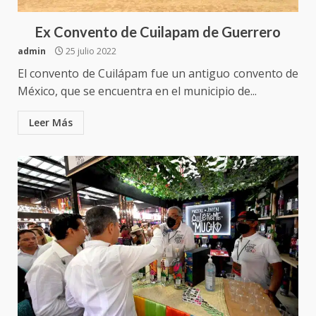
Oaxaca
Ex Convento de Cuilapam de Guerrero
5 agosto 2026
3
admin
25 julio 2022
Encuentro de Ariadna Montiel
El convento de Cuilápam fue un antiguo convento de
con el Gobernador Salomón Jara
México, que se encuentra en el municipio de...
Cruz reafirma la consolidación
de la transformación en
Leer Más
4
territorio oaxaqueño
30 julio 2026
Secretaría de Gobierno refuerza
presencia institucional en San
Juan Mazatlán
5
20 julio 2026
Sanciona Municipio de Oaxaca
de Juárez caso de maltrato
animal tras denuncia ciudadana
6
16 julio 2026