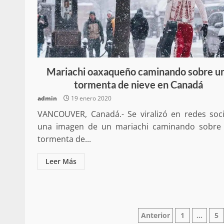
Secretaría de Gobier
Mariachi oaxaqueño caminando sobre u
presencia instituciona
tormenta de nieve en Canadá
Mazatlán
admin
19 enero 2020
admin
20 julio 2026
VANCOUVER, Canadá.- Se viralizó en redes soci
una imagen de un mariachi caminando sobre
tormenta de...
Leer Más
Despliega Gabinete d
operativos aéreos en l
Paginación
Anterior
1
…
5
para reforzar la vi