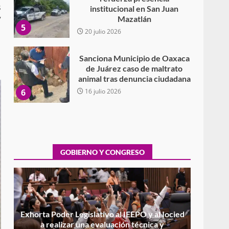
de Juárez caso de maltrato
s
animal tras denuncia ciudadana
7
6
16 julio 2026
Detienen a Ernesto Ruffo en
Baja California; FGR lo investiga
por presuntos delitos de
delincuencia organizada y
7
contrabando
16 julio 2026
Avanza con orden y
tranquilidad el proceso
electoral extraordinario de
Santiago Xanica: Jesús Romero
GOBIERNO Y CONGRESO
1
7 agosto 2026
Exhorta Poder Legislativo al
IEEPO y al Iocied a realizar una
evaluación técnica y
estructural integral de las
Exhorta Poder Legislativo al IEEPO y al Iocied
2
instalaciones de la Escuela
a realizar una evaluación técnica y