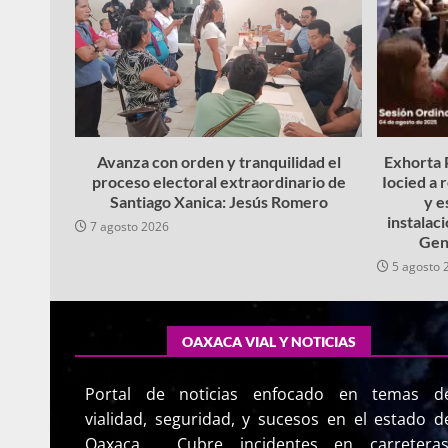
Avanza con orden y tranquilidad el
Exhorta P
proceso electoral extraordinario de
Iocied a 
Santiago Xanica: Jesús Romero
y e
instalac
7 agosto 2026
Gen
5 agosto 
OAXACA VIAL Y NOTICIAS
Portal de noticias enfocado en temas d
vialidad, seguridad, y sucesos en el estado d
Oaxaca. Cubre incidentes en carreteras