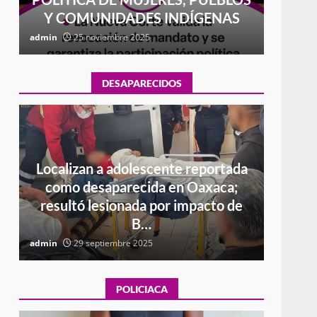
Y COMUNIDADES INDÍGENAS
admin
25 noviembre 2025
admin
DESAPARECIDOS
Localizan a adolescente reportada
el
como desaparecida en Oaxaca;
Busca
a
resultó lesionada por impacto de
novio
B…
admin
29 septiembre 2025
admin
POLICIACA