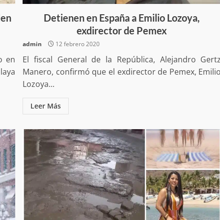
a “Juana
Avanza con orden y tranquilidad el proceso
oaxaqueñas
electoral extraordinario de Santiago Xanica:
den
Detienen en España a Emilio Lozoya,
Jesús Romero
exdirector de Pemex
7 agosto 2026
admin
12 febrero 2020
o en
El fiscal General de la República, Alejandro Gert
Playa
Manero, confirmó que el exdirector de Pemex, Emili
Lozoya...
Leer Más
ular a la
San Pedro
¡Histórico! Bukele elimina el presupuesto a
los partidos políticos.
30 enero 2025