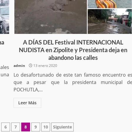
no refuerza
Avanza con orden y tranquilidad e
na
A DÍAS DEL Festival INTERNACIONAL
l en San Juan
proceso electoral extraordinario 
NUDISTA en Zipolite y Presidenta deja en
Santiago Xanica: Jesús Romero
abandono las calles
admin
7 agosto 2026
admin
13 enero 2020
ales
 una
Lo desafortunado de este tan famoso encuentro e
que a pesar que la presidenta municipal d
POCHUTLA,...
Leer Más
e Seguridad
Detienen a Ernesto Ruffo en Baja
a Sierra Sur
California; FGR lo investiga por
6
7
8
9
10
Siguiente
gilancia y
presuntos delitos de delincuenci