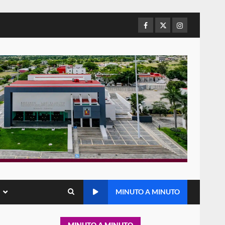
de Juárez caso de maltrato
animal tras denuncia ciudadana
Facebook
Twitter
Instagram
6
16 julio 2026
Detienen a Ernesto Ruffo en
Baja California; FGR lo investiga
por presuntos delitos de
delincuencia organizada y
7
contrabando
16 julio 2026
Avanza con orden y
tranquilidad el proceso
electoral extraordinario de
Santiago Xanica: Jesús Romero
1
7 agosto 2026
Exhorta Poder Legislativo al
IEEPO y al Iocied a realizar una
MINUTO A MINUTO
evaluación técnica y
estructural integral de las
2
instalaciones de la Escuela
MINUTO A MINUTO