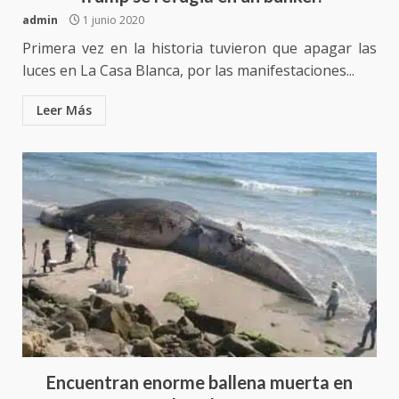
3
admin
1 junio 2020
Encuentro de Ariadna Montiel
Primera vez en la historia tuvieron que apagar las
con el Gobernador Salomón Jara
luces en La Casa Blanca, por las manifestaciones...
Cruz reafirma la consolidación
de la transformación en
Leer Más
4
territorio oaxaqueño
30 julio 2026
Secretaría de Gobierno refuerza
presencia institucional en San
Juan Mazatlán
5
20 julio 2026
Sanciona Municipio de Oaxaca
de Juárez caso de maltrato
animal tras denuncia ciudadana
6
16 julio 2026
Encuentran enorme ballena muerta en
Detienen a Ernesto Ruffo en Baja