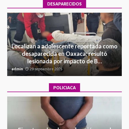
DESAPARECIDOS
Localizan a adolescente reportada como
desaparecida en Oaxaca; resultó
lesionada por impacto de B…
admin
29 septiembre 2025
a
POLICIACA