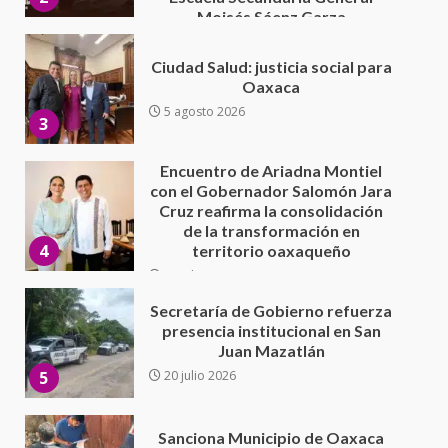
Encuentro de Ariadna Montiel
con el Gobernador Salomón Jara
Cruz reafirma la consolidación
de la transformación en
4
territorio oaxaqueño
30 julio 2026
Secretaría de Gobierno refuerza
presencia institucional en San
Juan Mazatlán
5
20 julio 2026
Sanciona Municipio de Oaxaca
de Juárez caso de maltrato
animal tras denuncia ciudadana
6
16 julio 2026
Detienen a Ernesto Ruffo en Baja
California; FGR lo investiga por