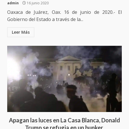
admin
16 junio 2020
Oaxaca de Juárez, Oax. 16 de junio de 2020.- El
Gobierno del Estado a través de la...
Leer Más
Ciudad Salud: justicia social para
Apagan las luces en La Casa Blanca, Donald
Oaxaca
Trump se refugia en un bunker.
5 agosto 2026