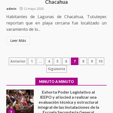
California; FGR lo investiga por
Chacahua
presuntos delitos de
admin
12 mayo 2020
delincuencia organizada y
7
contrabando
Habitantes de Lagunas de Chacahua, Tututepec
reportan que en playa cercana fue localizado un
16 julio 2026
Avanza con orden y tranquilidad
varamiento de lo...
el proceso electoral
extraordinario de Santiago
Leer Más
Xanica: Jesús Romero
1
7 agosto 2026
Paginación
Exhorta Poder Legislativo al
Anterior
1
…
4
5
6
7
8
9
10
IEEPO y al Iocied a realizar una
de
Siguiente
evaluación técnica y estructural
integral de las instalaciones de la
entradas
2
Escuela Secundaria General
MINUTO A MINUTO
Moisés Sáenz Garza
5 agosto 2026
Ciudad Salud: justicia social para
Oaxaca
5 agosto 2026
3