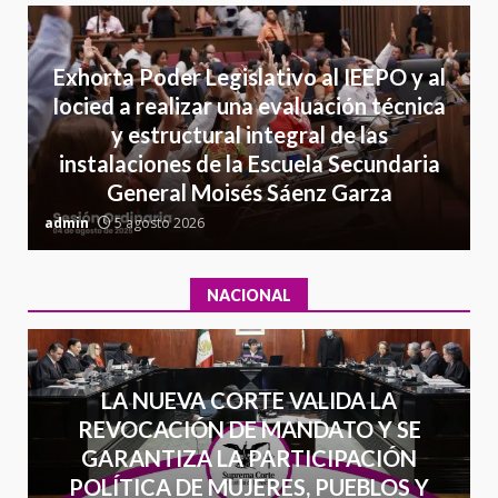
6
16 julio 2026
Detienen a Ernesto Ruffo en Baja
Exhorta Poder Legislativo al IEEPO y al
California; FGR lo investiga por
Iocied a realizar una evaluación técnica
presuntos delitos de
y estructural integral de las
delincuencia organizada y
7
instalaciones de la Escuela Secundaria
contrabando
General Moisés Sáenz Garza
16 julio 2026
C
admin
5 agosto 2026
a
NACIONAL
LA NUEVA CORTE VALIDA LA
REVOCACIÓN DE MANDATO Y SE
GARANTIZA LA PARTICIPACIÓN
POLÍTICA DE MUJERES, PUEBLOS Y