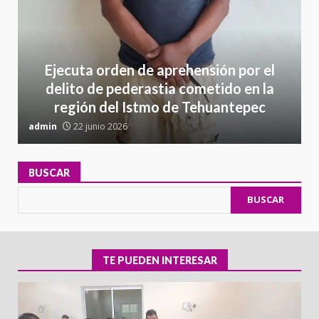
Ejecuta orden de aprehensión por el
delito de pederastia cometido en la
región del Istmo de Tehuantepec
admin
22 junio 2026
a
BUSCAR
BUSCAR
TE PUEDEN INTERESAR