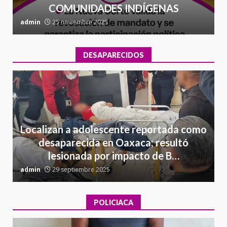
COMUNIDADES INDÍGENAS
admin
25 noviembre 2025
a
DESAPARECIDOS
Localizan a adolescente reportada como
desaparecida en Oaxaca; resultó
lesionada por impacto de B…
admin
29 septiembre 2025
a
POLICIACA