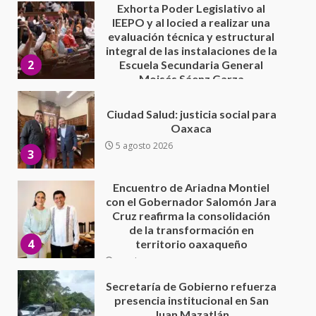
5 agosto 2026
Ciudad Salud: justicia social para
Oaxaca
5 agosto 2026
3
Encuentro de Ariadna Montiel
con el Gobernador Salomón Jara
Cruz reafirma la consolidación
de la transformación en
4
territorio oaxaqueño
30 julio 2026
Secretaría de Gobierno refuerza
presencia institucional en San
Juan Mazatlán
5
20 julio 2026
Sanciona Municipio de Oaxaca
de Juárez caso de maltrato
animal tras denuncia ciudadana