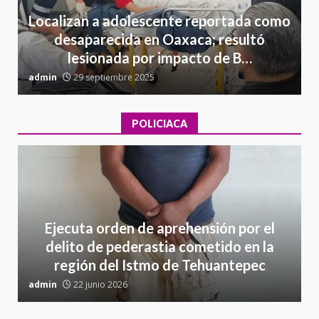
Localizan a adolescente reportada como
desaparecida en Oaxaca; resultó
lesionada por impacto de B…
admin
29 septiembre 2025
a
POLICIACA
Ejecuta orden de aprehensión por el
delito de pederastia cometido en la
región del Istmo de Tehuantepec
admin
22 junio 2026
a