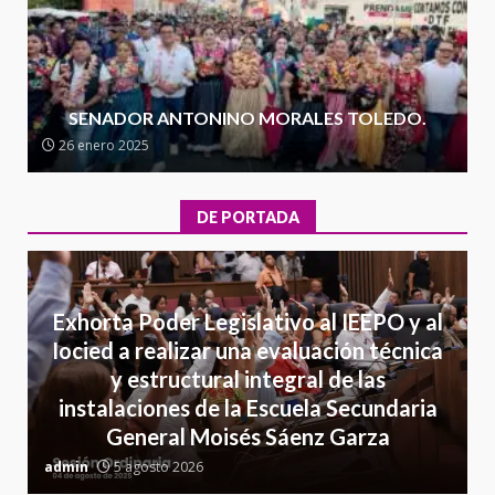
30 julio 2026
Secretaría de Gobierno refuerza
presencia institucional en San
Juan Mazatlán
SENADOR ANTONINO MORALES TOLEDO.
5
20 julio 2026
26 enero 2025
Sanciona Municipio de Oaxaca
de Juárez caso de maltrato
DE PORTADA
animal tras denuncia ciudadana
6
16 julio 2026
Detienen a Ernesto Ruffo en Baja
Exhorta Poder Legislativo al IEEPO y al
California; FGR lo investiga por
Iocied a realizar una evaluación técnica
presuntos delitos de
y estructural integral de las
delincuencia organizada y
7
instalaciones de la Escuela Secundaria
contrabando
General Moisés Sáenz Garza
16 julio 2026
C
admin
5 agosto 2026
a