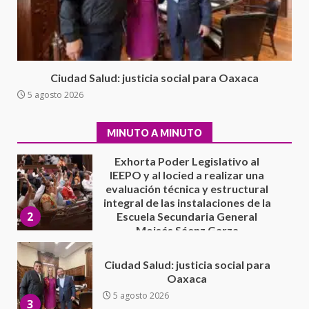
el proceso electoral
extraordinario de Santiago
Xanica: Jesús Romero
1
7 agosto 2026
Exhorta Poder Legislativo al
Ciudad Salud: justicia social para Oaxaca
IEEPO y al Iocied a realizar una
5 agosto 2026
evaluación técnica y estructural
integral de las instalaciones de la
2
Escuela Secundaria General
MINUTO A MINUTO
Moisés Sáenz Garza
5 agosto 2026
Ciudad Salud: justicia social para
Oaxaca
5 agosto 2026
3
Encuentro de Ariadna Montiel
con el Gobernador Salomón Jara
Cruz reafirma la consolidación
de la transformación en
4
territorio oaxaqueño