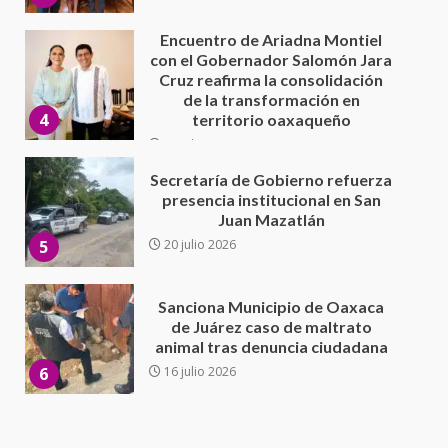
30 julio 2026
Secretaría de Gobierno refuerza
presencia institucional en San
Juan Mazatlán
5
20 julio 2026
Sanciona Municipio de Oaxaca
de Juárez caso de maltrato
animal tras denuncia ciudadana
6
16 julio 2026
Detienen a Ernesto Ruffo en Baja
California; FGR lo investiga por
presuntos delitos de
delincuencia organizada y
7
contrabando
16 julio 2026
Avanza con orden y tranquilidad
el proceso electoral