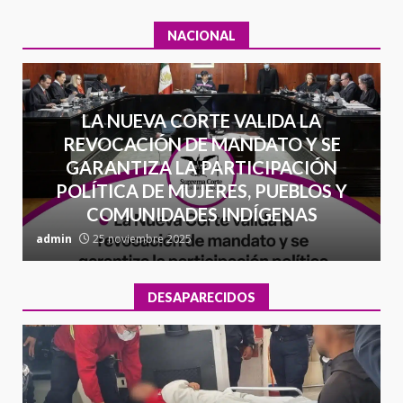
NACIONAL
LA NUEVA CORTE VALIDA LA
REVOCACIÓN DE MANDATO Y SE
GARANTIZA LA PARTICIPACIÓN
POLÍTICA DE MUJERES, PUEBLOS Y
COMUNIDADES INDÍGENAS
admin
25 noviembre 2025
a
DESAPARECIDOS