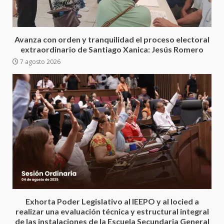
Ciudad Salud: justicia social para
Oaxaca
5 agosto 2026
3
Avanza con orden y tranquilidad el proceso electoral
extraordinario de Santiago Xanica: Jesús Romero
7 agosto 2026
Encuentro de Ariadna Montiel
con el Gobernador Salomón Jara
Cruz reafirma la consolidación
de la transformación en
4
territorio oaxaqueño
30 julio 2026
Secretaría de Gobierno refuerza
presencia institucional en San
Juan Mazatlán
5
20 julio 2026
Sanciona Municipio de Oaxaca
Exhorta Poder Legislativo al IEEPO y al Iocied a
de Juárez caso de maltrato
realizar una evaluación técnica y estructural integral
animal tras denuncia ciudadana
de las instalaciones de la Escuela Secundaria General