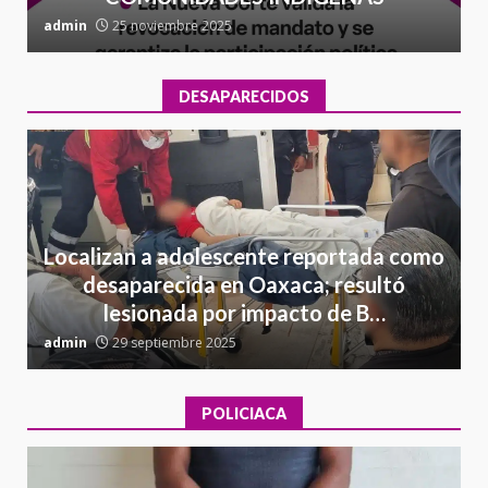
admin
25 noviembre 2025
a
DESAPARECIDOS
Localizan a adolescente reportada como
desaparecida en Oaxaca; resultó
lesionada por impacto de B…
admin
29 septiembre 2025
a
POLICIACA