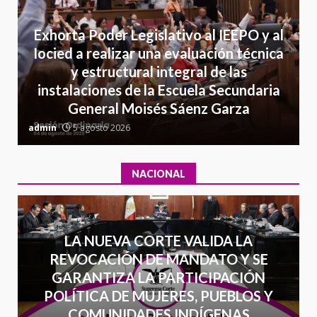
Detienen a Ernesto Ruffo en Baja
Exhorta Poder Legislativo al IEEPO y al
California; FGR lo investiga por
Iocied a realizar una evaluación técnica
presuntos delitos de
y estructural integral de las
delincuencia organizada y
7
instalaciones de la Escuela Secundaria
contrabando
General Moisés Sáenz Garza
16 julio 2026
C
admin
5 agosto 2026
a
NACIONAL
LA NUEVA CORTE VALIDA LA
REVOCACIÓN DE MANDATO Y SE
GARANTIZA LA PARTICIPACIÓN
POLÍTICA DE MUJERES, PUEBLOS Y
COMUNIDADES INDÍGENAS