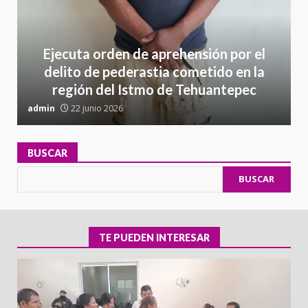
Ejecuta orden de aprehensión por el
delito de pederastia cometido en la
región del Istmo de Tehuantepec
admin
22 junio 2026
a
BUSCAR
BUSCAR
TE PUEDEN INTERESAR