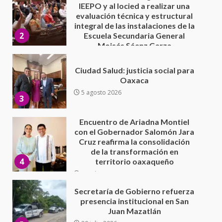
Ciudad Salud: justicia social para
Oaxaca
5 agosto 2026
3
Encuentro de Ariadna Montiel
con el Gobernador Salomón Jara
Cruz reafirma la consolidación
de la transformación en
4
territorio oaxaqueño
30 julio 2026
Secretaría de Gobierno refuerza
presencia institucional en San
Juan Mazatlán
5
20 julio 2026
Sanciona Municipio de Oaxaca
de Juárez caso de maltrato
animal tras denuncia ciudadana