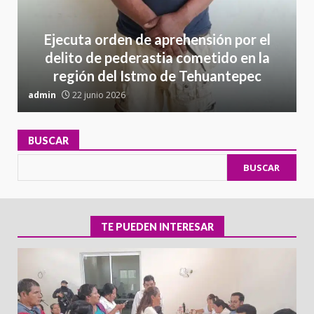
Ejecuta orden de aprehensión por el
delito de pederastia cometido en la
región del Istmo de Tehuantepec
admin
22 junio 2026
a
BUSCAR
BUSCAR
TE PUEDEN INTERESAR