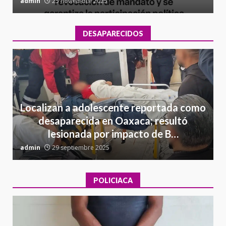
admin
25 noviembre 2025
a
DESAPARECIDOS
Localizan a adolescente reportada como
desaparecida en Oaxaca; resultó
lesionada por impacto de B…
admin
29 septiembre 2025
a
POLICIACA