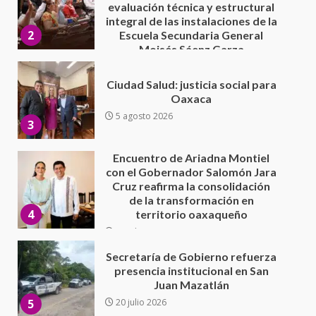
Oaxaca
5 agosto 2026
3
Encuentro de Ariadna Montiel
con el Gobernador Salomón Jara
Cruz reafirma la consolidación
de la transformación en
4
territorio oaxaqueño
30 julio 2026
Secretaría de Gobierno refuerza
presencia institucional en San
Juan Mazatlán
5
20 julio 2026
Sanciona Municipio de Oaxaca
de Juárez caso de maltrato
animal tras denuncia ciudadana
6
16 julio 2026