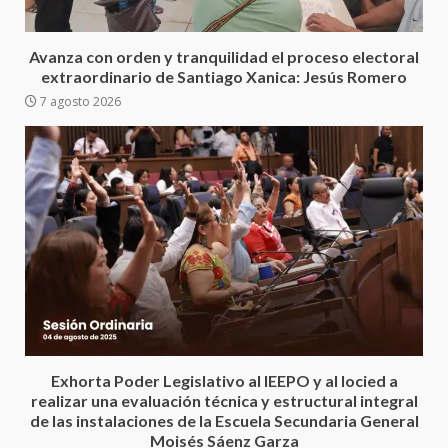
Oaxaca
5 agosto 2026
3
Avanza con orden y tranquilidad el proceso electoral
extraordinario de Santiago Xanica: Jesús Romero
7 agosto 2026
Encuentro de Ariadna Montiel
con el Gobernador Salomón Jara
Cruz reafirma la consolidación
de la transformación en
4
territorio oaxaqueño
30 julio 2026
Secretaría de Gobierno refuerza
presencia institucional en San
Juan Mazatlán
5
20 julio 2026
Sanciona Municipio de Oaxaca
Exhorta Poder Legislativo al IEEPO y al Iocied a
de Juárez caso de maltrato
realizar una evaluación técnica y estructural integral
animal tras denuncia ciudadana
de las instalaciones de la Escuela Secundaria General
6
16 julio 2026
Moisés Sáenz Garza