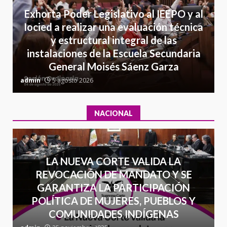
Detienen a Ernesto Ruffo en Baja
Exhorta Poder Legislativo al IEEPO y al
California; FGR lo investiga por
Iocied a realizar una evaluación técnica
presuntos delitos de
y estructural integral de las
delincuencia organizada y
7
instalaciones de la Escuela Secundaria
contrabando
General Moisés Sáenz Garza
16 julio 2026
C
admin
5 agosto 2026
a
NACIONAL
LA NUEVA CORTE VALIDA LA
REVOCACIÓN DE MANDATO Y SE
GARANTIZA LA PARTICIPACIÓN
POLÍTICA DE MUJERES, PUEBLOS Y
COMUNIDADES INDÍGENAS