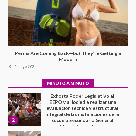
7
contrabando
16 julio 2026
Avanza con orden y tranquilidad
el proceso electoral
extraordinario de Santiago
Xanica: Jesús Romero
1
7 agosto 2026
Perms Are Coming Back—but They’re Getting a
Exhorta Poder Legislativo al
Modern
IEEPO y al Iocied a realizar una
10 mayo 2024
evaluación técnica y estructural
integral de las instalaciones de la
2
Escuela Secundaria General
MINUTO A MINUTO
Moisés Sáenz Garza
5 agosto 2026
Ciudad Salud: justicia social para
Oaxaca
5 agosto 2026
3
Encuentro de Ariadna Montiel