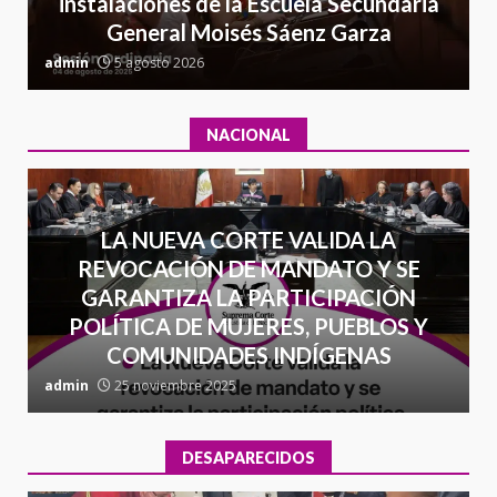
7
instalaciones de la Escuela Secundaria
contrabando
General Moisés Sáenz Garza
16 julio 2026
C
admin
5 agosto 2026
a
NACIONAL
LA NUEVA CORTE VALIDA LA
REVOCACIÓN DE MANDATO Y SE
GARANTIZA LA PARTICIPACIÓN
POLÍTICA DE MUJERES, PUEBLOS Y
COMUNIDADES INDÍGENAS
admin
25 noviembre 2025
a
DESAPARECIDOS