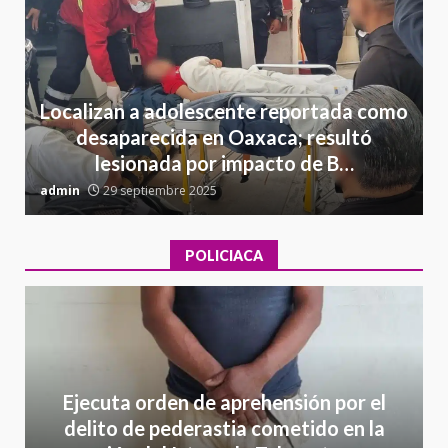
Localizan a adolescente reportada como
desaparecida en Oaxaca; resultó
lesionada por impacto de B…
admin
29 septiembre 2025
a
POLICIACA
Ejecuta orden de aprehensión por el
delito de pederastia cometido en la