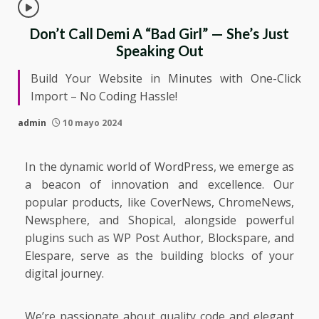
Don’t Call Demi A “Bad Girl” — She’s Just
Speaking Out
Build Your Website in Minutes with One-Click
Import – No Coding Hassle!
admin
10 mayo 2024
In the dynamic world of WordPress, we emerge as
a beacon of innovation and excellence. Our
popular products, like
CoverNews
,
ChromeNews
,
Newsphere
, and
Shopical
, alongside powerful
plugins such as
WP Post Author
,
Blockspare
, and
Elespare
, serve as the building blocks of your
digital journey.
We’re passionate about quality code and elegant