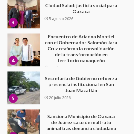
con el Gobernador Salomón Jara
Cruz reafirma la consolidación
de la transformación en
4
territorio oaxaqueño
30 julio 2026
Secretaría de Gobierno refuerza
presencia institucional en San
Juan Mazatlán
5
20 julio 2026
Sanciona Municipio de Oaxaca
de Juárez caso de maltrato
animal tras denuncia ciudadana
6
16 julio 2026
Detienen a Ernesto Ruffo en Baja
California; FGR lo investiga por
presuntos delitos de
delincuencia organizada y