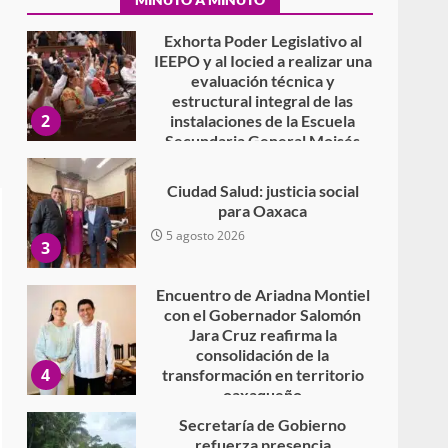
Exhorta Poder Legislativo al
IEEPO y al Iocied a realizar una
evaluación técnica y
estructural integral de las
2
instalaciones de la Escuela
Secundaria General Moisés
Sáenz Garza
5 agosto 2026
Ciudad Salud: justicia social
para Oaxaca
5 agosto 2026
3
Encuentro de Ariadna Montiel
con el Gobernador Salomón
Jara Cruz reafirma la
consolidación de la
4
transformación en territorio
oaxaqueño
30 julio 2026
Secretaría de Gobierno
refuerza presencia