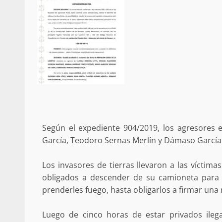
Policía Municipal frus
violencia y auxilia a e
zona de Módulos del
Abasto
admin
27 enero 2026
Según el expediente 904/2019, los agresores
García, Teodoro Sernas Merlín y Dámaso Garcí
Los invasores de tierras llevaron a las víctim
obligados a descender de su camioneta para e
prenderles fuego, hasta obligarlos a firmar un
Luego de cinco horas de estar privados ile