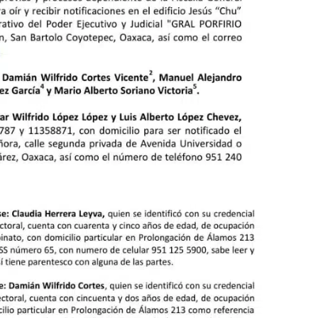
a “Juana
Avanza con orden y tranquilidad el proceso
oaxaqueñas
electoral extraordinario de Santiago Xanica:
Jesús Romero
7 agosto 2026
ular a la
San Pedro
¡Histórico! Bukele elimina el presupuesto a
los partidos políticos.
30 enero 2025