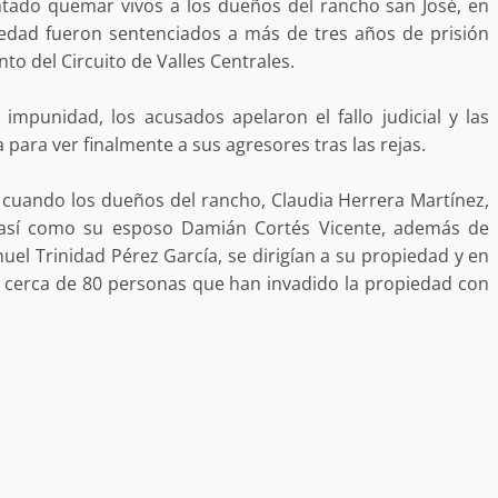
ntado quemar vivos a los dueños del rancho san José, en
desaparecida
organizada y contrabando
edad fueron sentenciados a más de tres años de prisión
admin
16 julio 2026
to del Circuito de Valles Centrales.
 impunidad, los acusados apelaron el fallo judicial y las
 para ver finalmente a sus agresores tras las rejas.
8, cuando los dueños del rancho, Claudia Herrera Martínez,
 así como su esposo Damián Cortés Vicente, además de
uel Trinidad Pérez García, se dirigían a su propiedad y en
r cerca de 80 personas que han invadido la propiedad con
Ejecuta orden de aprehensión por 
delito de pederastia cometido en l
N NACIDA.
región del Istmo de Tehuantepec
admin
22 junio 2026