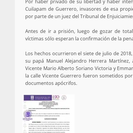
Por haber privado de su libertad y haber inte
búsqueda de persona 
Cuilapam de Guerrero, invasores de esa propi
admin
17 septiembre 2025
por parte de un juez del Tribunal de Enjuiciamien
Antes de ir a prisión, luego de gozar de total
víctimas sólo esperan la confirmación de la pena
Los hechos ocurrieron el siete de julio de 201
su papá Manuel Alejandro Herrera Martínez,
Vicente Mario Alberto Soriano Victoria y Emman
la calle Vicente Guerrero fueron sometidos po
documentos apócrifos.
SE BUSCA A RECIÉ
admin
17 octubre 2024