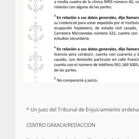
Secretaría de Gobier
presencia instituciona
Mazatlán
admin
20 julio 2026
* Un juez del Tribunal de Enjuiciamiento ordena
Despliega Gabinete d
CENTRO OAXACA/REDACCION
operativos aéreos en l
para reforzar la vi