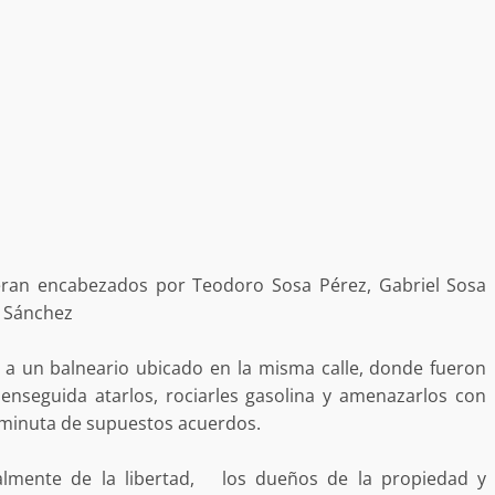
tra robo con
mpleada en la
Secretaría de Gobierno refuerza
 Mercado de
presencia institucional en San Jua
Mazatlán
admin
20 julio 2026
 eran encabezados por Teodoro Sosa Pérez, Gabriel Sosa
a Sánchez
as a un balneario ubicado en la misma calle, donde fueron
nseguida atarlos, rociarles gasolina y amenazarlos con
a minuta de supuestos acuerdos.
galmente de la libertad, los dueños de la propiedad y