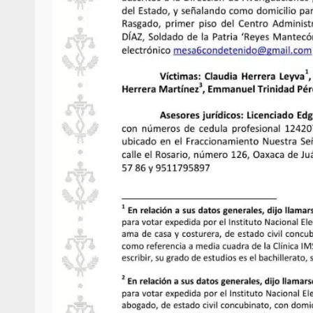
Poder Legislativo otorga medall
Catalina Egaña” a cinco mujeres 
destacadas
10 marzo 2026
Se normaliza la circulación vehic
altura del puente Templadera, 
Tapanatepec
22 octubre 2024