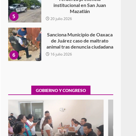
institucional en San Juan
Mazatlán
5
20 julio 2026
Sanciona Municipio de Oaxaca
de Juárez caso de maltrato
animal tras denuncia ciudadana
6
16 julio 2026
Detienen a Ernesto Ruffo en
Baja California; FGR lo investiga
por presuntos delitos de
delincuencia organizada y
GOBIERNO Y CONGRESO
7
contrabando
16 julio 2026
Avanza con orden y
tranquilidad el proceso
electoral extraordinario de
Santiago Xanica: Jesús Romero
Exhorta Poder Legislativo al IEEPO y al Iocied
1
7 agosto 2026
a realizar una evaluación técnica y