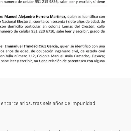
no refuerza
Avanza con orden y tranquilidad e
l en San Juan
proceso electoral extraordinario 
Santiago Xanica: Jesús Romero
admin
7 agosto 2026
 encarcelarlos, tras seis años de impunidad
e Seguridad
Detienen a Ernesto Ruffo en Baja
a Sierra Sur
California; FGR lo investiga por
gilancia y
presuntos delitos de delincuenci