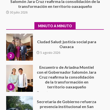
Salomón Jara Cruz reafirma la consolidación de la
5 agosto 2026
transformación en territorio oaxaqueño
Ciudad Salud: justicia social para
30 julio 2026
Oaxaca
5 agosto 2026
2
MINUTO A MINUTO
Encuentro de Ariadna Montiel
con el Gobernador Salomón Jara
Cruz reafirma la consolidación
de la transformación en
3
territorio oaxaqueño
30 julio 2026
Secretaría de Gobierno refuerza
presencia institucional en San
Juan Mazatlán
4
20 julio 2026
Sanciona Municipio de Oaxaca
de Juárez caso de maltrato