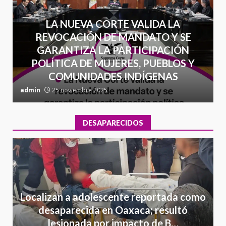
LA NUEVA CORTE VALIDA LA
REVOCACIÓN DE MANDATO Y SE
GARANTIZA LA PARTICIPACIÓN
POLÍTICA DE MUJERES, PUEBLOS Y
COMUNIDADES INDÍGENAS
admin
25 noviembre 2025
a
DESAPARECIDOS
Localizan a adolescente reportada como
desaparecida en Oaxaca; resultó
lesionada por impacto de B…