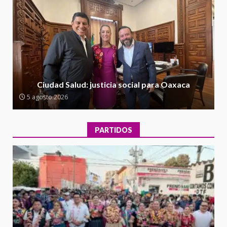
5 agosto 2026
Ciudad Salud: justicia social para
Oaxaca
5 agosto 2026
2
Encuentro de Ariadna Montiel
con el Gobernador Salomón Jara
Ciudad Salud: justicia social para Oaxaca
Cruz reafirma la consolidación
5 agosto 2026
de la transformación en
3
territorio oaxaqueño
30 julio 2026
PARTIDOS
Secretaría de Gobierno refuerza
presencia institucional en San
Juan Mazatlán
4
20 julio 2026
Sanciona Municipio de Oaxaca
de Juárez caso de maltrato
animal tras denuncia ciudadana