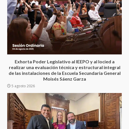
Encuentro de Ariadna Montiel
con el Gobernador Salomón Jara
Cruz reafirma la consolidación
Exhorta Poder Legislativo al IEEPO y al Iocied a
de la transformación en
3
realizar una evaluación técnica y estructural integral
territorio oaxaqueño
de las instalaciones de la Escuela Secundaria General
30 julio 2026
Moisés Sáenz Garza
Secretaría de Gobierno refuerza
5 agosto 2026
presencia institucional en San
Juan Mazatlán
4
20 julio 2026
Sanciona Municipio de Oaxaca
de Juárez caso de maltrato