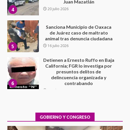
animal tras denuncia ciudadana
5
16 julio 2026
Detienen a Ernesto Ruffo en Baja
California; FGR lo investiga por
presuntos delitos de
delincuencia organizada y
6
contrabando
16 julio 2026
Sin paso carretera Oaxaca-
Cuacnopalan
26 junio 2026
7
Exhorta Poder Legislativo al
IEEPO y al Iocied a realizar una
evaluación técnica y estructural
integral de las instalaciones de la
GOBIERNO Y CONGRESO
1
Escuela Secundaria General
Moisés Sáenz Garza