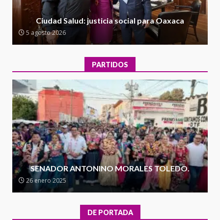
Encuentro de Ariadna Montiel
con el Gobernador Salomón Jara
Ciudad Salud: justicia social para Oaxaca
Cruz reafirma la consolidación
5 agosto 2026
de la transformación en
3
territorio oaxaqueño
30 julio 2026
PARTIDOS
Secretaría de Gobierno refuerza
presencia institucional en San
Juan Mazatlán
4
20 julio 2026
Sanciona Municipio de Oaxaca
de Juárez caso de maltrato
animal tras denuncia ciudadana
SENADOR ANTONINO MORALES TOLEDO.
5
16 julio 2026
26 enero 2025
Detienen a Ernesto Ruffo en Baja
California; FGR lo investiga por
DE PORTADA
presuntos delitos de