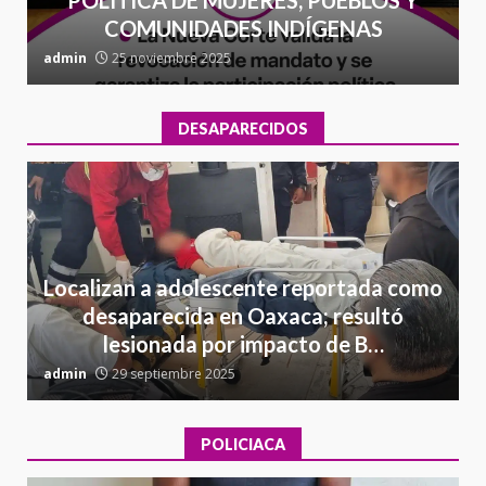
COMUNIDADES INDÍGENAS
admin
25 noviembre 2025
a
DESAPARECIDOS
Localizan a adolescente reportada como
desaparecida en Oaxaca; resultó
lesionada por impacto de B…
admin
29 septiembre 2025
a
POLICIACA