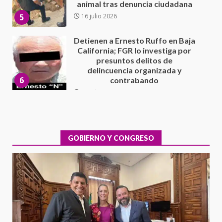
delincuencia organizada y
6
contrabando
16 julio 2026
Sin paso carretera Oaxaca-
Cuacnopalan
26 junio 2026
7
Exhorta Poder Legislativo al
IEEPO y al Iocied a realizar una
evaluación técnica y estructural
integral de las instalaciones de la
GOBIERNO Y CONGRESO
1
Escuela Secundaria General
Moisés Sáenz Garza
5 agosto 2026
Ciudad Salud: justicia social para
Oaxaca
5 agosto 2026
2