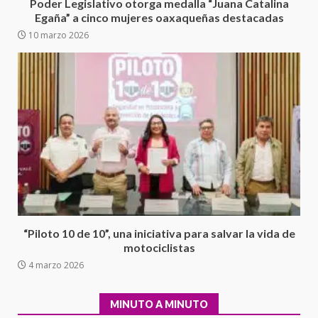
presuntos delitos de
Poder Legislativo otorga medalla “Juana Catalina
delincuencia organizada y
Egaña” a cinco mujeres oaxaqueñas destacadas
6
contrabando
10 marzo 2026
16 julio 2026
Sin paso carretera Oaxaca-
Cuacnopalan
26 junio 2026
7
Exhorta Poder Legislativo al
IEEPO y al Iocied a realizar una
evaluación técnica y estructural
integral de las instalaciones de la
1
Escuela Secundaria General
Moisés Sáenz Garza
“Piloto 10 de 10”, una iniciativa para salvar la vida de
5 agosto 2026
motociclistas
Ciudad Salud: justicia social para
4 marzo 2026
Oaxaca
5 agosto 2026
2
MINUTO A MINUTO