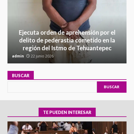
Ejecuta orden de aprehensión por el
delito de pederastia cometido en la
región del Istmo de Tehuantepec
admin
22 junio 2026
a
BUSCAR
BUSCAR
TE PUEDEN INTERESAR