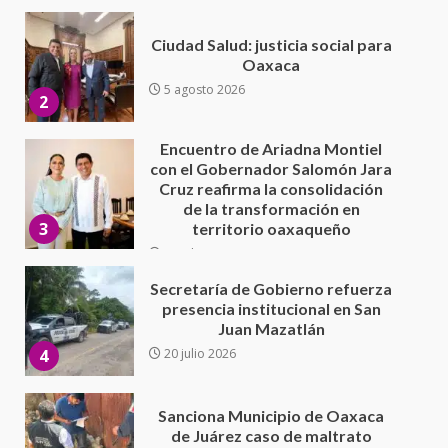
Encuentro de Ariadna Montiel
con el Gobernador Salomón Jara
Cruz reafirma la consolidación
de la transformación en
3
territorio oaxaqueño
30 julio 2026
Secretaría de Gobierno refuerza
presencia institucional en San
Juan Mazatlán
4
20 julio 2026
Sanciona Municipio de Oaxaca
de Juárez caso de maltrato
animal tras denuncia ciudadana
5
16 julio 2026
Detienen a Ernesto Ruffo en Baja
California; FGR lo investiga por
presuntos delitos de