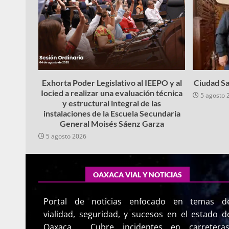
Exhorta Poder Legislativo al IEEPO y al
Ciudad Sa
Iocied a realizar una evaluación técnica
5 agosto 
y estructural integral de las
instalaciones de la Escuela Secundaria
General Moisés Sáenz Garza
5 agosto 2026
OAXACA VIAL Y NOTICIAS
Portal de noticias enfocado en temas d
vialidad, seguridad, y sucesos en el estado d
Oaxaca. Cubre incidentes en carreteras