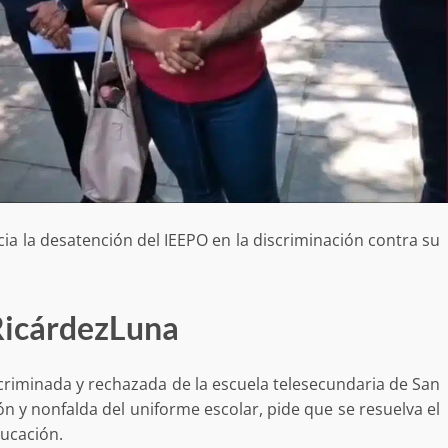
ia la desatención del IEEPO en la discriminación contra su
icárdezLuna
scriminada y rechazada de la escuela telesecundaria de San
ón y nonfalda del uniforme escolar, pide que se resuelva el
Exhorta Poder Legislativo al IEEPO y al Iocied
ducación.
a realizar una evaluación técnica y