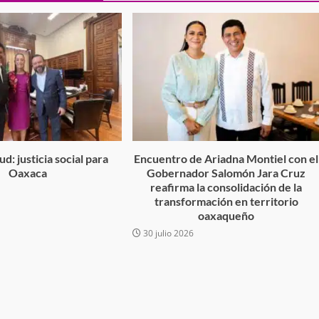
Exhorta Poder Legislativo al IEEP
y al Iocied a realizar una evaluació
técnica y estructural integral de l
e Oaxaca de
instalaciones de la Escuela
o animal tras
Secundaria General Moisés Sáen
adana
Garza
admin
5 agosto 2026
d: justicia social para
Encuentro de Ariadna Montiel con el
Oaxaca
Gobernador Salomón Jara Cruz
reafirma la consolidación de la
6
transformación en territorio
oaxaqueño
30 julio 2026
e Seguridad
Detienen a Ernesto Ruffo en Baja
a Sierra Sur
California; FGR lo investiga por
gilancia y
presuntos delitos de delincuenci