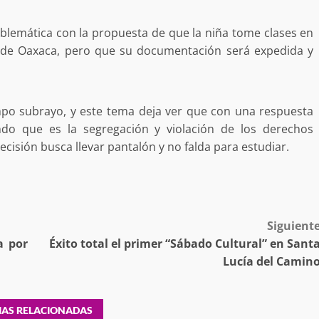
estructural integral de las instalaciones de la
 estar del
Escuela Secundaria General Moisés Sáenz
oblemática con la propuesta de que la niña tome clases en
lero
Garza
ad de Oaxaca, pero que su documentación será expedida y
5 agosto 2026
mpo subrayo, y este tema deja ver que con una respuesta
ndo que es la segregación y violación de los derechos
sión busca llevar pantalón y no falda para estudiar.
ular a la
Siguient
San Pedro
¡Histórico! Bukele elimina el presupuesto a
a por
Éxito total el primer “Sábado Cultural” en Sant
los partidos políticos.
Lucía del Camin
30 enero 2025
IAS RELACIONADAS