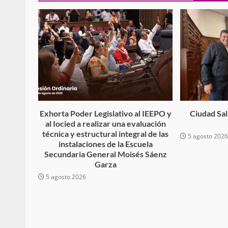
Sanciona Municipio d
Juárez caso de maltrat
denuncia ciud
admin
16 julio 2026
Exhorta Poder Legislativo al IEEPO y
Ciudad Salu
al Iocied a realizar una evaluación
técnica y estructural integral de las
5 agosto 202
instalaciones de la Escuela
Secundaria General Moisés Sáenz
Garza
5 agosto 2026
Despliega Gabinete d
operativos aéreos en l
para reforzar la vi