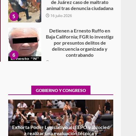
de Juárez caso de maltrato
animal tras denuncia ciudadana
5
16 julio 2026
Detienen a Ernesto Ruffo en
Baja California; FGR lo investiga
por presuntos delitos de
delincuencia organizada y
6
contrabando
16 julio 2026
Sin paso carretera Oaxaca-
Cuacnopalan
26 junio 2026
GOBIERNO Y CONGRESO
7
Exhorta Poder Legislativo al
IEEPO y al Iocied a realizar una
evaluación técnica y
estructural integral de las
1
instalaciones de la Escuela