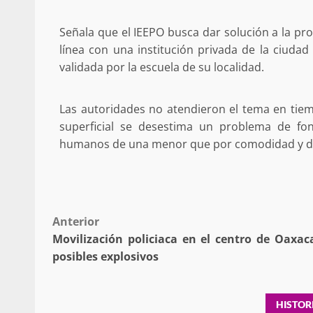
Respaldar la Reforma Electoral es
Señala que el IEEPO busca dar solución a la pr
lado del pueblo: Tania Cabal
línea con una institución privada de la ciud
5 marzo 2026
validada por la escuela de su localidad.
Las autoridades no atendieron el tema en tie
superficial se desestima un problema de fo
humanos de una menor que por comodidad y deci
Se normaliza la circulación vehic
Post
Anterior
altura del puente Templadera, 
Movilización policiaca en el centro de Oaxac
Tapanatepec
navigation
posibles explosivos
22 octubre 2024
HISTOR