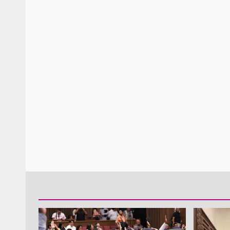
Policía Municipal frus
violencia y auxilia a e
zona de Módulos del
Abasto
admin
27 enero 2026