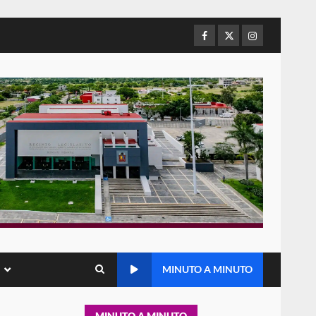
de Juárez caso de maltrato
animal tras denuncia ciudadana
Facebook
Twitter
Instagram
5
16 julio 2026
Detienen a Ernesto Ruffo en
Baja California; FGR lo investiga
por presuntos delitos de
delincuencia organizada y
6
contrabando
16 julio 2026
Sin paso carretera Oaxaca-
Cuacnopalan
26 junio 2026
7
Exhorta Poder Legislativo al
IEEPO y al Iocied a realizar una
MINUTO A MINUTO
evaluación técnica y
estructural integral de las
1
instalaciones de la Escuela
MINUTO A MINUTO