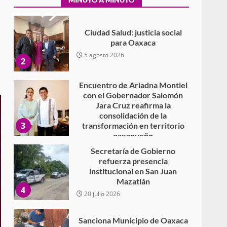
Secundaria General Moisés
Sáenz Garza
5 agosto 2026
Ciudad Salud: justicia social
para Oaxaca
5 agosto 2026
2
Encuentro de Ariadna Montiel
con el Gobernador Salomón
Jara Cruz reafirma la
consolidación de la
3
transformación en territorio
oaxaqueño
30 julio 2026
Secretaría de Gobierno
refuerza presencia
institucional en San Juan
Mazatlán
4
20 julio 2026
Sanciona Municipio de Oaxaca