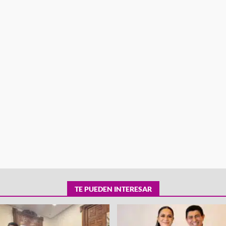
tra robo con
mpleada en la
Secretaría de Gobierno refuerza
 Mercado de
presencia institucional en San Jua
Mazatlán
admin
20 julio 2026
TE PUEDEN INTERESAR