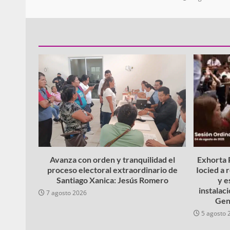
Avanza con orden y tranquilidad el
Exhorta P
proceso electoral extraordinario de
Iocied a 
Santiago Xanica: Jesús Romero
y e
instalac
7 agosto 2026
Gen
5 agosto 