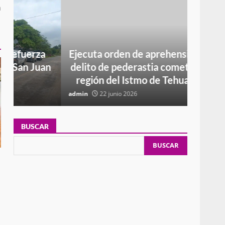
a
Ejecuta orden de aprehensión por el
R
n
delito de pederastia cometido en la
SUP
región del Istmo de Tehuantepec
CO
admin
22 junio 2026
admin
BUSCAR
BUSCAR