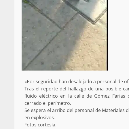
Poder Legislativo otorga medall
Catalina Egaña” a cinco mujeres 
destacadas
10 marzo 2026
«Por seguridad han desalojado a personal de ofi
Se normaliza la circulación vehic
Tras el reporte del hallazgo de una posible ca
altura del puente Templadera, 
fluido eléctrico en la calle de Gómez Farias 
Tapanatepec
cerrado el perímetro.
22 octubre 2024
Se espera el arribo del personal de Materiales d
en explosivos.
Fotos cortesía.