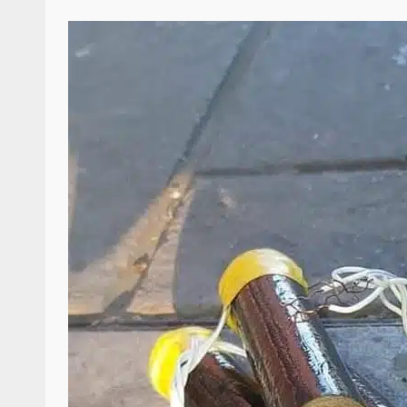
Secretaría de Gobier
presencia instituciona
Mazatlán
admin
20 julio 2026
Despliega Gabinete d
operativos aéreos en l
para reforzar la vi