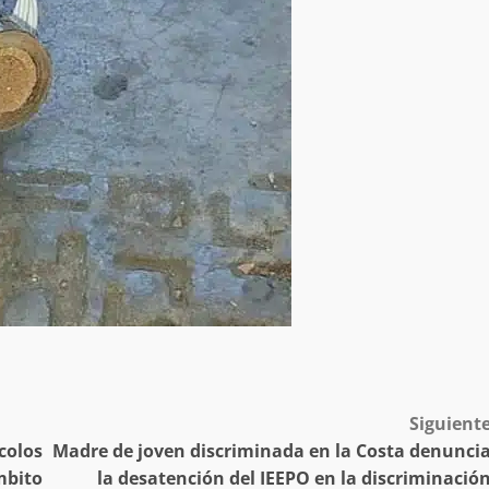
desaparecida
organizada y contrabando
admin
16 julio 2026
Ejecuta orden de aprehensión por 
delito de pederastia cometido en l
N NACIDA.
región del Istmo de Tehuantepec
admin
22 junio 2026
Siguient
colos
Madre de joven discriminada en la Costa denunci
mbito
la desatención del IEEPO en la discriminació