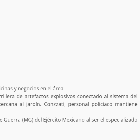
a “Juana
Avanza con orden y tranquilidad el proceso
oaxaqueñas
electoral extraordinario de Santiago Xanica:
Jesús Romero
7 agosto 2026
cinas y negocios en el área.
ular a la
rrillera de artefactos explosivos conectado al sistema del
San Pedro
¡Histórico! Bukele elimina el presupuesto a
cercana al jardín. Conzzati, personal policiaco mantiene
los partidos políticos.
30 enero 2025
e Guerra (MG) del Ejército Mexicano al ser el especializado