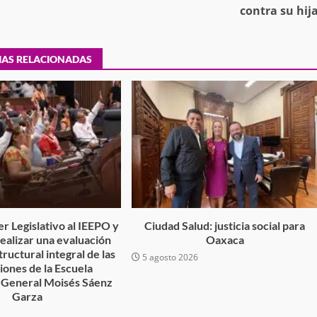
contra su hij
tra robo con
IAS RELACIONADAS
mpleada en la
Secretaría de Gobierno refuerza
 Mercado de
presencia institucional en San Jua
Mazatlán
admin
20 julio 2026
r Legislativo al IEEPO y
Ciudad Salud: justicia social para
 realizar una evaluación
Oaxaca
tructural integral de las
5 agosto 2026
ciones de la Escuela
 General Moisés Sáenz
Garza
6