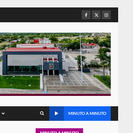
de Juárez caso de maltrato
animal tras denuncia ciudadana
Facebook
Twitter
Instagram
6
16 julio 2026
Detienen a Ernesto Ruffo en
Baja California; FGR lo investiga
por presuntos delitos de
delincuencia organizada y
7
contrabando
16 julio 2026
Avanza con orden y
tranquilidad el proceso
electoral extraordinario de
Santiago Xanica: Jesús Romero
1
7 agosto 2026
Exhorta Poder Legislativo al
MINUTO A MINUTO
IEEPO y al Iocied a realizar una
evaluación técnica y
estructural integral de las
2
instalaciones de la Escuela
MINUTO A MINUTO