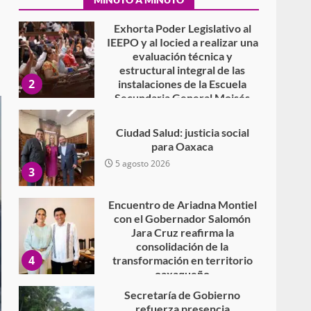
Secundaria General Moisés
Sáenz Garza
5 agosto 2026
Ciudad Salud: justicia social
para Oaxaca
5 agosto 2026
3
Encuentro de Ariadna Montiel
con el Gobernador Salomón
Jara Cruz reafirma la
consolidación de la
4
transformación en territorio
oaxaqueño
30 julio 2026
Secretaría de Gobierno
refuerza presencia
institucional en San Juan
Mazatlán
5
20 julio 2026
Sanciona Municipio de Oaxaca