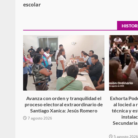
escolar
Policía Municipal frus
HISTOR
violencia y auxilia a e
zona de Módulos del
Abasto
admin
27 enero 2026
Avanza con orden y tranquilidad el
Exhorta Pode
proceso electoral extraordinario de
al Iocied a
Santiago Xanica: Jesús Romero
técnica y es
instala
7 agosto 2026
Secundaria
5 agosto 202