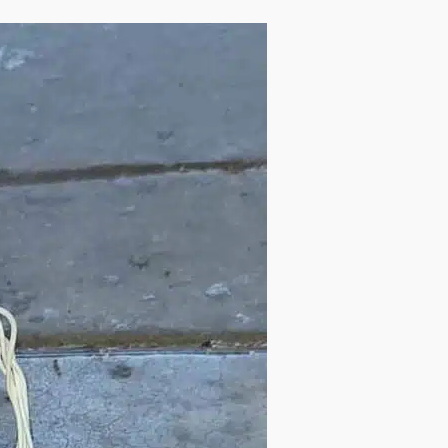
no refuerza
Avanza con orden y tranquilidad e
l en San Juan
proceso electoral extraordinario 
Santiago Xanica: Jesús Romero
admin
7 agosto 2026
e Seguridad
Detienen a Ernesto Ruffo en Baja
a Sierra Sur
California; FGR lo investiga por
gilancia y
presuntos delitos de delincuenci