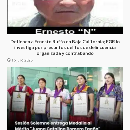
30 julio 2026
Secretaría de Gobierno refuerza
presencia institucional en San
Juan Mazatlán
5
20 julio 2026
Detienen a Ernesto Ruffo en Baja California; FGR lo
investiga por presuntos delitos de delincuencia
Sanciona Municipio de Oaxaca
organizada y contrabando
de Juárez caso de maltrato
16 julio 2026
animal tras denuncia ciudadana
6
16 julio 2026
Detienen a Ernesto Ruffo en Baja
California; FGR lo investiga por
presuntos delitos de
delincuencia organizada y
7
contrabando
16 julio 2026
Avanza con orden y tranquilidad
el proceso electoral