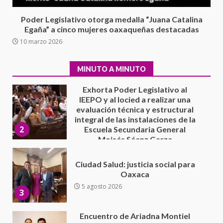
extraordinario de Santiago
Xanica: Jesús Romero
Poder Legislativo otorga medalla “Juana Catalina
1
Egaña” a cinco mujeres oaxaqueñas destacadas
7 agosto 2026
10 marzo 2026
Exhorta Poder Legislativo al
IEEPO y al Iocied a realizar una
evaluación técnica y estructural
MINUTO A MINUTO
integral de las instalaciones de la
2
Escuela Secundaria General
Moisés Sáenz Garza
5 agosto 2026
Ciudad Salud: justicia social para
Oaxaca
5 agosto 2026
3
Encuentro de Ariadna Montiel
con el Gobernador Salomón Jara
Cruz reafirma la consolidación
de la transformación en
4
territorio oaxaqueño