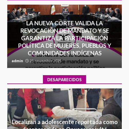
LA NUEVA CORTE VALIDA LA
REVOCACIÓN DE MANDATO Y SE
GARANTIZA LA PARTICIPACIÓN
POLÍTICA DE MUJERES, PUEBLOS Y
COMUNIDADES INDÍGENAS
admin
25 noviembre 2025
a
DESAPARECIDOS
Localizan a adolescente reportada como