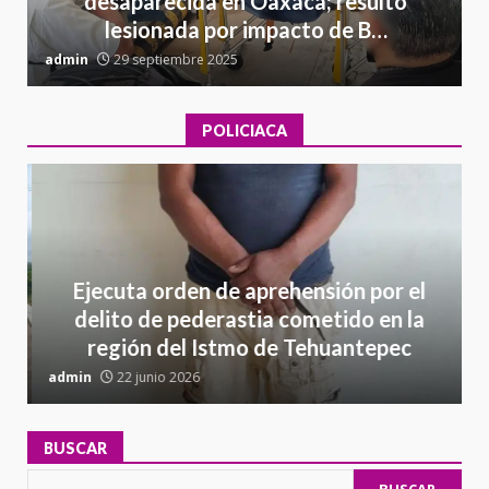
desaparecida en Oaxaca; resultó
lesionada por impacto de B…
admin
29 septiembre 2025
a
POLICIACA
Ejecuta orden de aprehensión por el
delito de pederastia cometido en la
región del Istmo de Tehuantepec
admin
22 junio 2026
a
BUSCAR