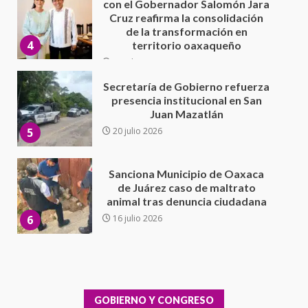
30 julio 2026
Secretaría de Gobierno refuerza
presencia institucional en San
Juan Mazatlán
5
20 julio 2026
Sanciona Municipio de Oaxaca
de Juárez caso de maltrato
animal tras denuncia ciudadana
6
16 julio 2026
Detienen a Ernesto Ruffo en Baja
California; FGR lo investiga por
presuntos delitos de
delincuencia organizada y
7
contrabando
16 julio 2026
Avanza con orden y tranquilidad
el proceso electoral
GOBIERNO Y CONGRESO