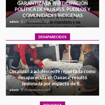
GARANTIZA LA PARTICIPACIÓN
POLÍTICA DE MUJERES, PUEBLOS Y
COMUNIDADES INDÍGENAS
admin
25 noviembre 2025
a
DESAPARECIDOS
Localizan a adolescente reportada como
desaparecida en Oaxaca; resultó
lesionada por impacto de B…
admin
29 septiembre 2025
a