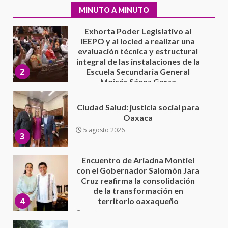
2
Escuela Secundaria General
MINUTO A MINUTO
Moisés Sáenz Garza
5 agosto 2026
Ciudad Salud: justicia social para
Oaxaca
5 agosto 2026
3
Encuentro de Ariadna Montiel
con el Gobernador Salomón Jara
Cruz reafirma la consolidación
de la transformación en
4
territorio oaxaqueño
30 julio 2026
Secretaría de Gobierno refuerza
presencia institucional en San
Juan Mazatlán
5
20 julio 2026