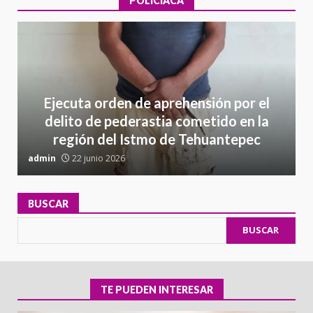
POLICIACA
Ejecuta orden de aprehensión por el
delito de pederastia cometido en la
región del Istmo de Tehuantepec
admin
22 junio 2026
a
BUSCAR
BUSCAR
TE PUEDEN INTERESAR