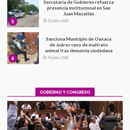
Sanciona Municipio de Oaxaca
de Juárez caso de maltrato
animal tras denuncia ciudadana
6
16 julio 2026
Detienen a Ernesto Ruffo en Baja
California; FGR lo investiga por
presuntos delitos de
delincuencia organizada y
7
contrabando
16 julio 2026
Avanza con orden y tranquilidad
el proceso electoral
extraordinario de Santiago
Xanica: Jesús Romero
GOBIERNO Y CONGRESO
1
7 agosto 2026
Exhorta Poder Legislativo al
IEEPO y al Iocied a realizar una
evaluación técnica y estructural
integral de las instalaciones de la