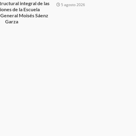
tructural integral de las
5 agosto 2026
desaparecida
organizada y contrabando
ciones de la Escuela
 General Moisés Sáenz
admin
16 julio 2026
Garza
6
Ejecuta orden de aprehensión por 
delito de pederastia cometido en l
N NACIDA.
región del Istmo de Tehuantepec
admin
22 junio 2026