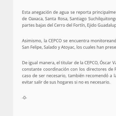
Poder Legislativo otorga medall
Catalina Egaña” a cinco mujeres 
Esta anegación de agua se reporta principalmen
destacadas
de Oaxaca, Santa Rosa, Santiago Suchilquitongo
10 marzo 2026
partes bajas del Cerro del Fortín, Ejido Guadalup
Asimismo, la CEPCO se encuentra monitoreando
San Felipe, Salado y Atoyac, los cuales han pre
De igual manera, el titular de la CEPCO, Óscar 
constante coordinación con los directores de P
caso de ser necesario, también recomendó a la
Se normaliza la circulación vehic
evitar salir de sus hogares si no es necesario.
altura del puente Templadera, 
Tapanatepec
22 octubre 2024
-0-