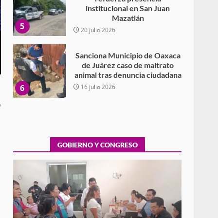
institucional en San Juan
Mazatlán
5
20 julio 2026
Sanciona Municipio de Oaxaca
de Juárez caso de maltrato
animal tras denuncia ciudadana
6
16 julio 2026
o
Detienen a Ernesto Ruffo en
Baja California; FGR lo investiga
por presuntos delitos de
delincuencia organizada y
GOBIERNO Y CONGRESO
7
contrabando
16 julio 2026
Avanza con orden y
tranquilidad el proceso
electoral extraordinario de
Santiago Xanica: Jesús Romero
Exhorta Poder Legislativo al IEEPO y al Iocied
1
a realizar una evaluación técnica y
7 agosto 2026