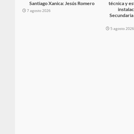
Santiago Xanica: Jesús Romero
técnica y es
búsqueda de persona 
instala
7 agosto 2026
Secundaria
admin
17 septiembre 2025
5 agosto 202
SE BUSCA A RECIÉ
admin
17 octubre 2024