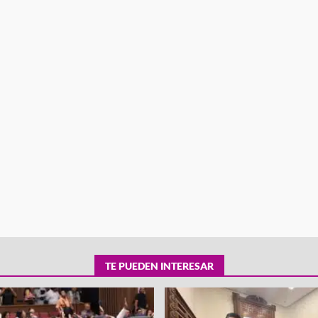
tra robo con
mpleada en la
Secretaría de Gobierno refuerza
 Mercado de
presencia institucional en San Jua
Mazatlán
admin
20 julio 2026
TE PUEDEN INTERESAR