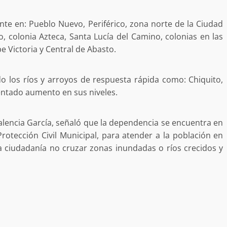
a “Juana
Avanza con orden y tranquilidad el proceso
oaxaqueñas
electoral extraordinario de Santiago Xanica:
te en: Pueblo Nuevo, Periférico, zona norte de la Ciudad
Jesús Romero
, colonia Azteca, Santa Lucía del Camino, colonias en las
7 agosto 2026
e Victoria y Central de Abasto.
 los ríos y arroyos de respuesta rápida como: Chiquito,
sentado aumento en sus niveles.
Valencia García, señaló que la dependencia se encuentra en
rotección Civil Municipal, para atender a la población en
 ciudadanía no cruzar zonas inundadas o ríos crecidos y
ular a la
San Pedro
¡Histórico! Bukele elimina el presupuesto a
los partidos políticos.
30 enero 2025