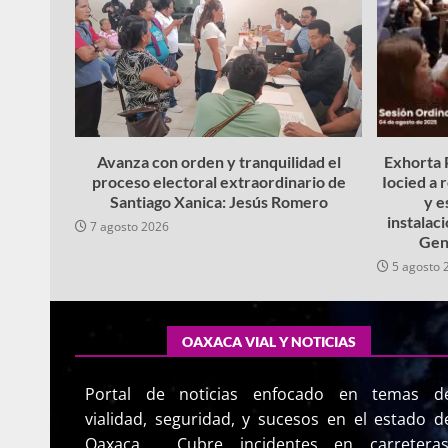
Avanza con orden y tranquilidad el
Exhorta P
proceso electoral extraordinario de
Iocied a 
Santiago Xanica: Jesús Romero
y e
instalac
7 agosto 2026
Gen
5 agosto 
OAXACA VIAL Y NOTICIAS
Portal de noticias enfocado en temas d
vialidad, seguridad, y sucesos en el estado d
Oaxaca. Cubre incidentes en carreteras