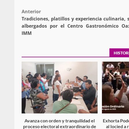
Post
Anterior
Tradiciones, platillos y experiencia culinaria, 
navigation
albergados por el Centro Gastronómico Oa
IMM
Secretaría de Gobier
presencia instituciona
Mazatlán
HISTOR
admin
20 julio 2026
Despliega Gabinete d
operativos aéreos en l
Avanza con orden y tranquilidad el
Exhorta Pode
proceso electoral extraordinario de
al Iocied a
para reforzar la vi