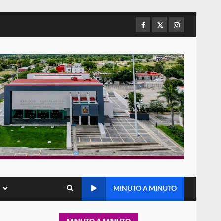
refuerza presencia
institucional en San Juan
Mazatlán
Facebook
Twitter
Instagram
5
20 julio 2026
Sanciona Municipio de Oaxaca
de Juárez caso de maltrato
animal tras denuncia ciudadana
6
16 julio 2026
Detienen a Ernesto Ruffo en
Baja California; FGR lo investiga
por presuntos delitos de
delincuencia organizada y
7
contrabando
16 julio 2026
Avanza con orden y
MINUTO A MINUTO
tranquilidad el proceso
electoral extraordinario de
Santiago Xanica: Jesús Romero
1
MINUTO A MINUTO