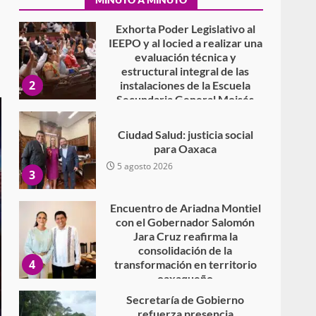
7 agosto 2026
Exhorta Poder Legislativo al
IEEPO y al Iocied a realizar una
evaluación técnica y
estructural integral de las
2
instalaciones de la Escuela
Secundaria General Moisés
Sáenz Garza
5 agosto 2026
Ciudad Salud: justicia social
para Oaxaca
5 agosto 2026
3
Encuentro de Ariadna Montiel
con el Gobernador Salomón
Jara Cruz reafirma la
consolidación de la
4
transformación en territorio
oaxaqueño
30 julio 2026
Secretaría de Gobierno
refuerza presencia