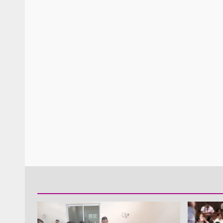
Policía Municipal frus
violencia y auxilia a e
zona de Módulos del
Abasto
admin
27 enero 2026