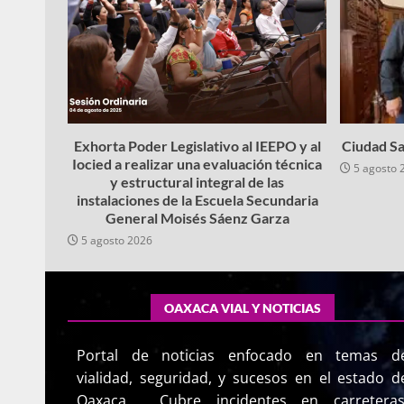
Exhorta Poder Legislativo al IEEPO y al
Ciudad Sa
Iocied a realizar una evaluación técnica
5 agosto 
y estructural integral de las
instalaciones de la Escuela Secundaria
General Moisés Sáenz Garza
5 agosto 2026
OAXACA VIAL Y NOTICIAS
Portal de noticias enfocado en temas d
vialidad, seguridad, y sucesos en el estado d
Oaxaca. Cubre incidentes en carreteras