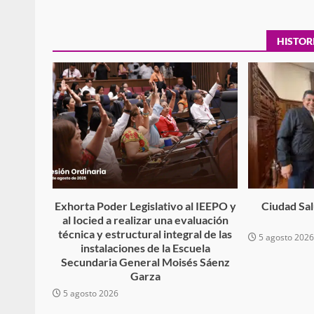
Respaldar la Reforma Electoral es
lado del pueblo: Tania Cabal
HISTOR
5 marzo 2026
Exhorta Poder Legislativo al IEEPO y
Ciudad Salu
Se normaliza la circulación vehic
al Iocied a realizar una evaluación
altura del puente Templadera, 
técnica y estructural integral de las
5 agosto 202
Tapanatepec
instalaciones de la Escuela
22 octubre 2024
Secundaria General Moisés Sáenz
Garza
5 agosto 2026