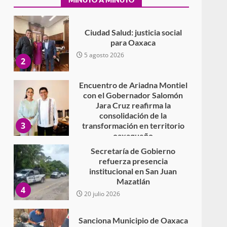
Secundaria General Moisés
Sáenz Garza
5 agosto 2026
Ciudad Salud: justicia social
para Oaxaca
5 agosto 2026
2
Encuentro de Ariadna Montiel
con el Gobernador Salomón
Jara Cruz reafirma la
consolidación de la
3
transformación en territorio
oaxaqueño
30 julio 2026
Secretaría de Gobierno
refuerza presencia
institucional en San Juan
Mazatlán
4
20 julio 2026
Sanciona Municipio de Oaxaca