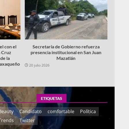
l con el
Secretaría de Gobierno refuerza
 Cruz
presencia institucional en San Juan
de la
Mazatlán
 oaxaqueño
20 julio 2026
ETIQUETAS
Beauty
Candidato
comfortable
Política
Trends
Twitter