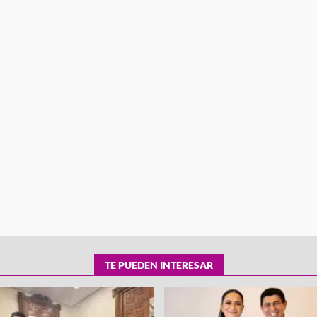
tra robo con
mpleada en la
Secretaría de Gobierno refuerza
 Mercado de
presencia institucional en San Jua
Mazatlán
admin
20 julio 2026
TE PUEDEN INTERESAR