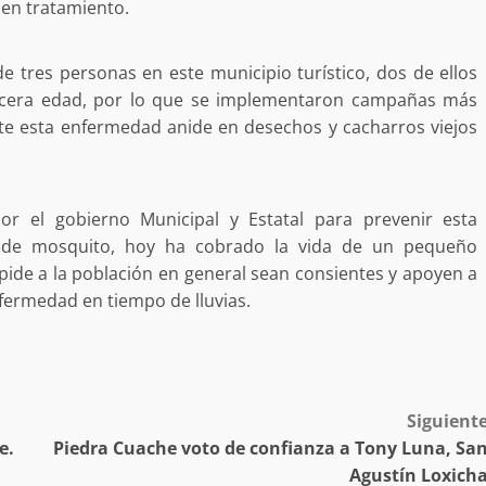
ben tratamiento.
 tres personas en este municipio turístico, dos de ellos
ercera edad, por lo que se implementaron campañas más
ite esta enfermedad anide en desechos y cacharros viejos
or el gobierno Municipal y Estatal para prevenir esta
 de mosquito, hoy ha cobrado la vida de un pequeño
pide a la población en general sean consientes y apoyen a
fermedad en tiempo de lluvias.
Siguient
e.
Piedra Cuache voto de confianza a Tony Luna, Sa
Exhorta Poder Legislativo al IEEPO y al Iocied
Agustín Loxich
a realizar una evaluación técnica y