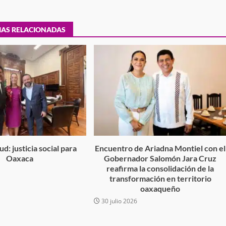
estructural integral de las instalaciones de la
 estar del
Escuela Secundaria General Moisés Sáenz
lero
Garza
IAS RELACIONADAS
5 agosto 2026
d: justicia social para
Encuentro de Ariadna Montiel con el
ular a la
Oaxaca
Gobernador Salomón Jara Cruz
San Pedro
¡Histórico! Bukele elimina el presupuesto a
reafirma la consolidación de la
6
los partidos políticos.
transformación en territorio
30 enero 2025
oaxaqueño
30 julio 2026