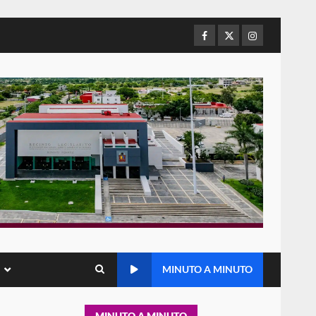
de Juárez caso de maltrato
animal tras denuncia ciudadana
Facebook
Twitter
Instagram
5
16 julio 2026
Detienen a Ernesto Ruffo en
Baja California; FGR lo investiga
por presuntos delitos de
delincuencia organizada y
6
contrabando
16 julio 2026
Sin paso carretera Oaxaca-
Cuacnopalan
26 junio 2026
7
Exhorta Poder Legislativo al
IEEPO y al Iocied a realizar una
MINUTO A MINUTO
evaluación técnica y
estructural integral de las
1
instalaciones de la Escuela
MINUTO A MINUTO