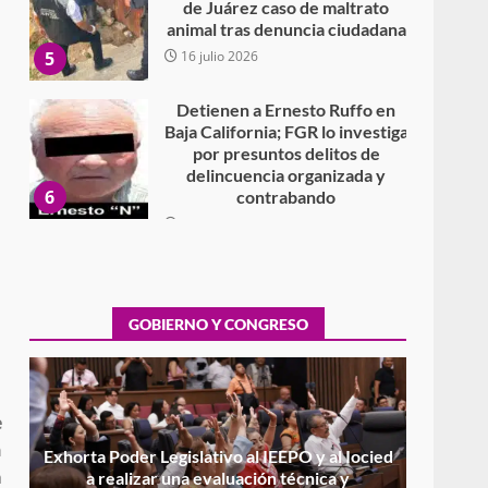
de Juárez caso de maltrato
animal tras denuncia ciudadana
5
16 julio 2026
Detienen a Ernesto Ruffo en
Baja California; FGR lo investiga
por presuntos delitos de
delincuencia organizada y
6
contrabando
16 julio 2026
Sin paso carretera Oaxaca-
Cuacnopalan
26 junio 2026
GOBIERNO Y CONGRESO
7
Exhorta Poder Legislativo al
IEEPO y al Iocied a realizar una
e
evaluación técnica y
n
estructural integral de las
1
instalaciones de la Escuela
a