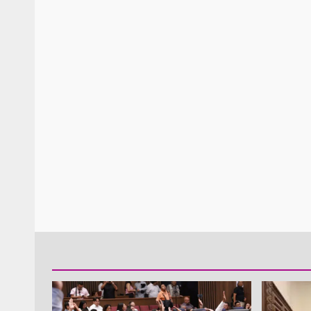
Policía Municipal frus
violencia y auxilia a e
zona de Módulos del
Abasto
admin
27 enero 2026