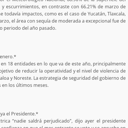
vias y escurrimientos, en contraste con 66.21% de marzo de
ene todavía impactos, como es el caso de Yucatán, Tlaxcala,
Exhorta Poder Legislativo al IEEP
marzo, el área con sequía de moderada a excepcional fue de
y al Iocied a realizar una evaluació
mo periodo del año pasado.
técnica y estructural integral de l
e Oaxaca de
instalaciones de la Escuela
o animal tras
Secundaria General Moisés Sáen
adana
Garza
 enero.*
admin
5 agosto 2026
en 18 entidades en lo que va de este año, principalmente
etivo de reducir la operatividad y el nivel de violencia de
naloa y Noreste. La estrategia de seguridad del gobierno de
 en los últimos meses.
e Seguridad
Detienen a Ernesto Ruffo en Baja
ya el Presidente.*
a Sierra Sur
California; FGR lo investiga por
rica “nadie saldrá perjudicado”, dijo ayer el presidente
gilancia y
presuntos delitos de delincuenci
confianza en que el mes entrante se vote y se apruebe en