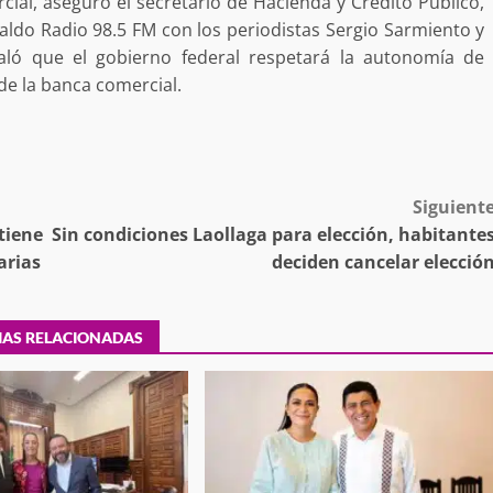
cial, aseguró el secretario de Hacienda y Crédito Público,
raldo Radio 98.5 FM con los periodistas Sergio Sarmiento y
ñaló que el gobierno federal respetará la autonomía de
 de la banca comercial.
tra robo con
mpleada en la
Secretaría de Gobierno refuerza
 Mercado de
presencia institucional en San Jua
Mazatlán
Siguient
admin
20 julio 2026
tiene
Sin condiciones Laollaga para elección, habitante
arias
deciden cancelar elecció
IAS RELACIONADAS