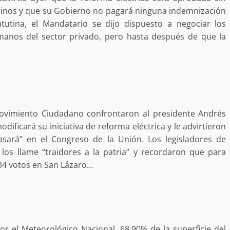
estructural integral de las instalaciones de la
oninos y que su Gobierno no pagará ninguna indemnización
 estar del
Escuela Secundaria General Moisés Sáenz
tutina, el Mandatario se dijo dispuesto a negociar los
lero
Garza
manos del sector privado, pero hasta después de que la
5 agosto 2026
ovimiento Ciudadano confrontaron al presidente Andrés
ficará su iniciativa de reforma eléctrica y le advirtieron
sará” en el Congreso de la Unión. Los legisladores de
 los llame “traidores a la patria” y recordaron que para
ular a la
334 votos en San Lázaro…
San Pedro
¡Histórico! Bukele elimina el presupuesto a
los partidos políticos.
30 enero 2025
r el Meteorológico Nacional, 68.90% de la superficie del