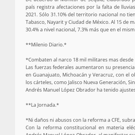
país registra afectaciones por la falta de llu
2021. Sólo 31.10% del territorio nacional no ti
Tabasco, Nayarit y Ciudad de México. Al 15 de 
30.4% a nivel nacional, 7.3% más que en el mis
Sanciona Municipio d
**Milenio Diario.*
Juárez caso de maltrat
denuncia ciud
*Combaten al narco 18 mil militares mas desde
admin
16 julio 2026
Las fuerzas federales aumentaron su presencia 
en Guanajuato, Michoacán y Veracruz, con el obj
los cárteles, como Jalisco Nueva Generación, Si
Andrés Manuel López Obrador ha tenido ajustes
**La Jornada.*
Despliega Gabinete d
*Ni daños ni abusos con la reforma a CFE, subra
operativos aéreos en l
Con la reforma constitucional en materia eléct
para reforzar la vi
Andrés Manuel López Obrador, al manifestar su 