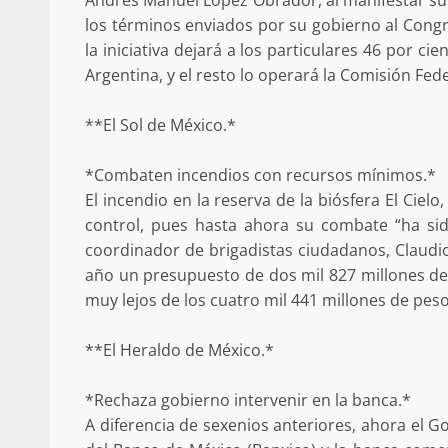
búsqueda de persona 
los términos enviados por su gobierno al Congr
la iniciativa dejará a los particulares 46 por ci
admin
17 septiembre 2025
Argentina, y el resto lo operará la Comisión Fede
**El Sol de México.*
*Combaten incendios con recursos mínimos.*
El incendio en la reserva de la biósfera El Ciel
control, pues hasta ahora su combate “ha si
coordinador de brigadistas ciudadanos, Claudio
año un presupuesto de dos mil 827 millones de
muy lejos de los cuatro mil 441 millones de pes
SE BUSCA A RECIÉ
admin
17 octubre 2024
**El Heraldo de México.*
*Rechaza gobierno intervenir en la banca.*
A diferencia de sexenios anteriores, ahora el G