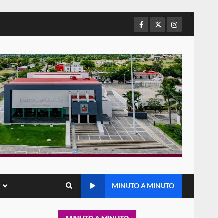
de Juárez caso de maltrato
animal tras denuncia ciudadana
Facebook
Twitter
Instagram
5
16 julio 2026
Detienen a Ernesto Ruffo en
Baja California; FGR lo investiga
por presuntos delitos de
delincuencia organizada y
6
contrabando
16 julio 2026
Sin paso carretera Oaxaca-
Cuacnopalan
26 junio 2026
7
Exhorta Poder Legislativo al
IEEPO y al Iocied a realizar una
MINUTO A MINUTO
evaluación técnica y
estructural integral de las
1
instalaciones de la Escuela
MINUTO A MINUTO