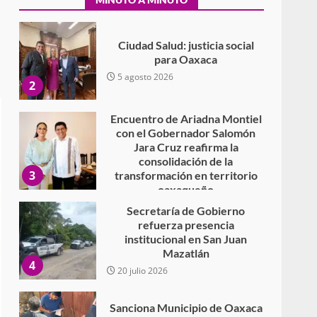
Secundaria General Moisés
Sáenz Garza
5 agosto 2026
Ciudad Salud: justicia social
para Oaxaca
5 agosto 2026
2
Encuentro de Ariadna Montiel
con el Gobernador Salomón
Jara Cruz reafirma la
consolidación de la
3
transformación en territorio
oaxaqueño
30 julio 2026
Secretaría de Gobierno
refuerza presencia
institucional en San Juan
Mazatlán
4
20 julio 2026
Sanciona Municipio de Oaxaca