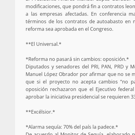
modificaciones, que pondrá fin a contratos le
Respaldar la Reforma Electoral es
a las empresas afectadas. En conferencia ma
lado del pueblo: Tania Cabal
términos de los contratos de autoabasto en 
5 marzo 2026
reforma sea aprobada en el Congreso.
**El Universal.*
*Reforma no pasará sin cambios: oposición.*
Diputados y senadores del PRI, PAN, PRD y M
Manuel López Obrador por afirmar que no se modi
que si el proyecto no acepta cambios “no pa
oposición rechazaron que el Ejecutivo federal
Se normaliza la circulación vehic
aprobar la iniciativa presidencial se requieren 
altura del puente Templadera, 
Tapanatepec
22 octubre 2024
**Excélsior.*
*Alarma sequía: 70% del país la padece.*
De acuerdo al Monitor de Sequía, elaborado po