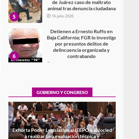
de Juárez caso de maltrato
animal tras denuncia ciudadana
5
16 julio 2026
Detienen a Ernesto Ruffo en
Baja California; FGR lo investiga
por presuntos delitos de
delincuencia organizada y
6
contrabando
16 julio 2026
Sin paso carretera Oaxaca-
Cuacnopalan
26 junio 2026
GOBIERNO Y CONGRESO
7
Exhorta Poder Legislativo al
IEEPO y al Iocied a realizar una
evaluación técnica y
estructural integral de las
1
instalaciones de la Escuela