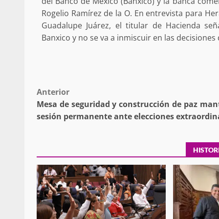
del Banco de México (Banxico) y la banca comer
Rogelio Ramírez de la O. En entrevista para He
Guadalupe Juárez, el titular de Hacienda se
Banxico y no se va a inmiscuir en las decisiones
Policía Municipal frus
violencia y auxilia a e
zona de Módulos del
Abasto
Post
Anterior
admin
27 enero 2026
Mesa de seguridad y construcción de paz man
navigation
sesión permanente ante elecciones extraordin
HISTOR