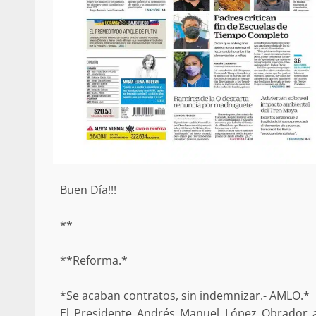
Buen Día!!!
**
**Reforma.*
*Se acaban contratos, sin indemnizar.- AMLO.*
El Presidente Andrés Manuel López Obrador ad