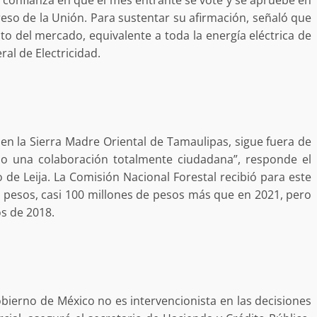
desaparecida
organizada y contrabando
eso de la Unión. Para sustentar su afirmación, señaló que
ento del mercado, equivalente a toda la energía eléctrica de
admin
16 julio 2026
ral de Electricidad.
o, en la Sierra Madre Oriental de Tamaulipas, sigue fuera de
do una colaboración totalmente ciudadana”, responde el
 de Leija. La Comisión Nacional Forestal recibió para este
Ejecuta orden de aprehensión por 
 pesos, casi 100 millones de pesos más que en 2021, pero
delito de pederastia cometido en l
os de 2018.
N NACIDA.
región del Istmo de Tehuantepec
admin
22 junio 2026
obierno de México no es intervencionista en las decisiones