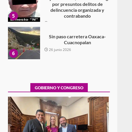
por presuntos delitos de
delincuencia organizada y
5
contrabando
16 julio 2026
Sin paso carretera Oaxaca-
Cuacnopalan
26 junio 2026
6
Ejecuta orden de aprehensión
por el delito de pederastia
cometido en la región del Istmo
de Tehuantepec
GOBIERNO Y CONGRESO
7
22 junio 2026
Ciudad Salud: justicia social
para Oaxaca
5 agosto 2026
1