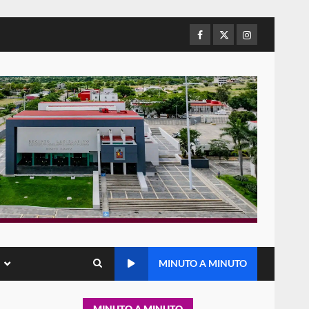
Baja California; FGR lo investiga
por presuntos delitos de
delincuencia organizada y
Facebook
Twitter
Instagram
5
contrabando
16 julio 2026
Sin paso carretera Oaxaca-
Cuacnopalan
26 junio 2026
6
Ejecuta orden de aprehensión
por el delito de pederastia
cometido en la región del Istmo
de Tehuantepec
7
22 junio 2026
MINUTO A MINUTO
Ciudad Salud: justicia social
para Oaxaca
5 agosto 2026
1
MINUTO A MINUTO