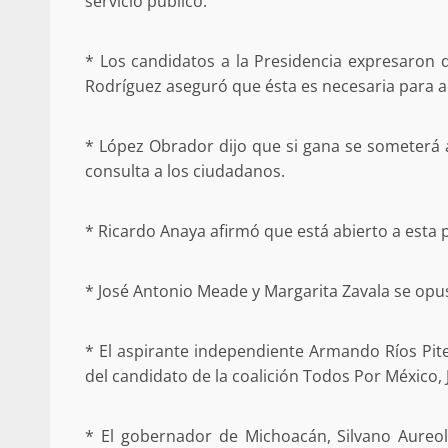
servicio público.
* Los candidatos a la Presidencia expresaron 
Rodríguez aseguró que ésta es necesaria para ac
Detienen a Ernesto R
California; FGR lo in
* López Obrador dijo que si gana se someterá
presuntos delitos de 
consulta a los ciudadanos.
organizada y con
admin
16 julio 2026
* Ricardo Anaya afirmó que está abierto a esta 
* José Antonio Meade y Margarita Zavala se opu
* El aspirante independiente Armando Ríos Pite
del candidato de la coalición Todos Por México,
Despliega Gabinete d
operativos aéreos en l
* El gobernador de Michoacán, Silvano Aureol
para reforzar la vi