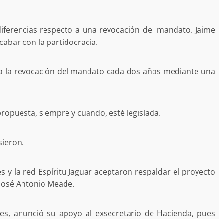
diferencias respecto a una revocación del mandato. Jaime
abar con la partidocracia.
uffo en Baja
vestiga por
 a la revocación del mandato cada dos años mediante una
delincuencia
Ciudad Salud: justicia social para
trabando
Oaxaca
admin
5 agosto 2026
propuesta, siempre y cuando, esté legislada.
sieron.
s y la red Espíritu Jaguar aceptaron respaldar el proyecto
 José Antonio Meade.
e Seguridad
Detienen a Ernesto Ruffo en Baja
a Sierra Sur
California; FGR lo investiga por
es, anunció su apoyo al exsecretario de Hacienda, pues
gilancia y
presuntos delitos de delincuenci