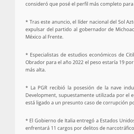
consideró que posé el perfil más completo para 
búsqueda de persona 
admin
17 septiembre 2025
* Tras este anuncio, el líder nacional del Sol 
expulsar del partido al gobernador de Michoacá
México al Frente.
* Especialistas de estudios económicos de Ci
Obrador para el año 2022 el peso estaría 19 por c
más alta.
* La PGR recibió la posesión de la nave ind
SE BUSCA A RECIÉ
Development, supuestamente utilizada por el e
está ligado a un presunto caso de corrupción p
admin
17 octubre 2024
* El Gobierno de Italia entregó a Estados Uni
enfrentará 11 cargos por delitos de narcotráfico,