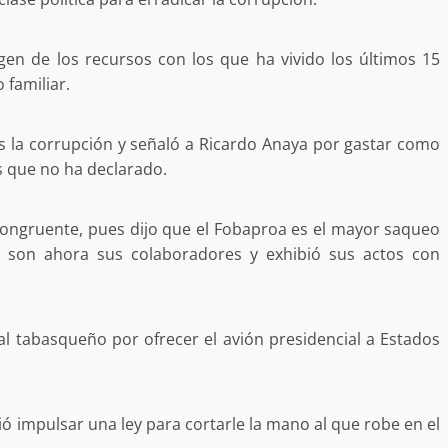
 MORALES
SSTE EN
NCUBINATO
Ciudad Salud: justicia social para Oaxaca
en de los recursos con los que ha vivido los últimos 15
5 agosto 2026
 familiar.
s la corrupción y señaló a Ricardo Anaya por gastar como
 que no ha declarado.
congruente, pues dijo que el Fobaproa es el mayor saqueo
n son ahora sus colaboradores y exhibió sus actos con
ular a la
San Pedro
¡Histórico! Bukele elimina el presupuesto a
al tabasqueño por ofrecer el avión presidencial a Estados
los partidos políticos.
30 enero 2025
ió impulsar una ley para cortarle la mano al que robe en el