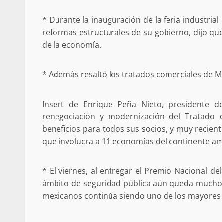
* Durante la inauguración de la feria industria
reformas estructurales de su gobierno, dijo qu
Policía Municipal frus
de la economía.
violencia y auxilia a e
zona de Módulos del
* Además resaltó los tratados comerciales de Mé
Abasto
admin
27 enero 2026
Insert de Enrique Peña Nieto, presidente d
renegociación y modernización del Tratado 
beneficios para todos sus socios, y muy recien
que involucra a 11 economías del continente a
* El viernes, al entregar el Premio Nacional d
ámbito de seguridad pública aún queda mucho po
mexicanos continúa siendo uno de los mayores 