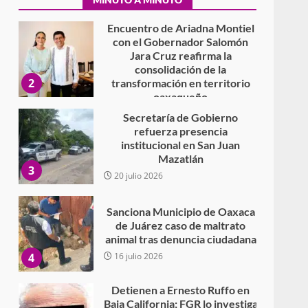
Encuentro de Ariadna Montiel
con el Gobernador Salomón
Jara Cruz reafirma la
consolidación de la
2
transformación en territorio
oaxaqueño
30 julio 2026
Secretaría de Gobierno
refuerza presencia
institucional en San Juan
Mazatlán
3
20 julio 2026
Sanciona Municipio de Oaxaca
de Juárez caso de maltrato
animal tras denuncia ciudadana
4
16 julio 2026
Detienen a Ernesto Ruffo en
Baja California; FGR lo investiga