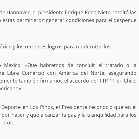
l de Hannover, el presidente Enrique Peña Nieto resaltó las
e estas permitieron generar condiciones para el despegue
tra robo con
mpleada en la
Secretaría de Gobierno refuerza
 Mercado de
presencia institucional en San Jua
xico y los recientes logros para modernizarlos.
Mazatlán
admin
20 julio 2026
e México: «Que habremos de concluir el tratado o la
de Libre Comercio con América del Norte, asegurando
temente también firmamos el acuerdo del TTP 11 en Chile,
mericano».
el Deporte en Los Pinos, el Presidente reconoció que en el
r hacer y que alcanzar la paz y la tranquilidad para los
retos.