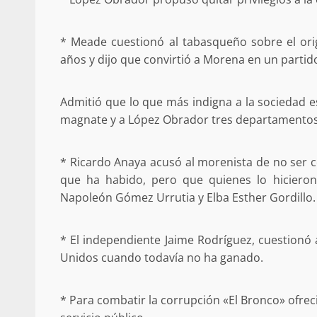
ANUNCIA SENADOR ANTONINO
REFORMA ESTRUCTURAL AL IS
MATERIA DE PENSIONES Y CO
* Meade cuestionó al tabasqueño sobre el orig
20 febrero 2026
años y dijo que convirtió a Morena en un partido
Admitió que lo que más indigna a la sociedad e
magnate y a López Obrador tres departamentos
* Ricardo Anaya acusó al morenista de no ser 
que ha habido, pero que quienes lo hiciero
Napoleón Gómez Urrutia y Elba Esther Gordillo.
Se normaliza la circulación vehic
altura del puente Templadera, 
* El independiente Jaime Rodríguez, cuestionó 
Tapanatepec
Unidos cuando todavía no ha ganado.
22 octubre 2024
* Para combatir la corrupción «El Bronco» ofrec