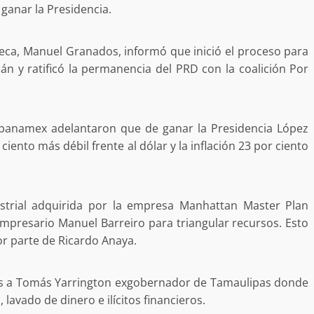
ganar la Presidencia.
desaparecida
organizada y contrabando
admin
16 julio 2026
Azteca, Manuel Granados, informó que inició el proceso para
n y ratificó la permanencia del PRD con la coalición Por
tibanamex adelantaron que de ganar la Presidencia López
iento más débil frente al dólar y la inflación 23 por ciento
Ejecuta orden de aprehensión por 
delito de pederastia cometido en l
ustrial adquirida por la empresa Manhattan Master Plan
N NACIDA.
región del Istmo de Tehuantepec
mpresario Manuel Barreiro para triangular recursos. Esto
or parte de Ricardo Anaya.
admin
22 junio 2026
dos a Tomás Yarrington exgobernador de Tamaulipas donde
 lavado de dinero e ilícitos financieros.