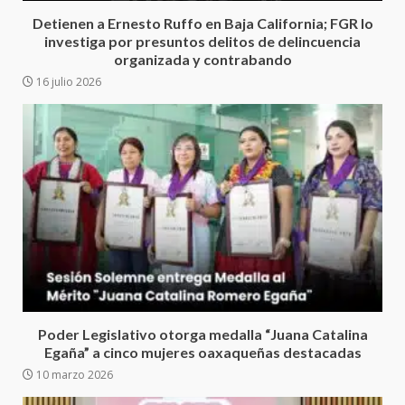
5 agosto 2026
3
Detienen a Ernesto Ruffo en Baja California; FGR lo
investiga por presuntos delitos de delincuencia
organizada y contrabando
Encuentro de Ariadna Montiel
16 julio 2026
con el Gobernador Salomón Jara
Cruz reafirma la consolidación
de la transformación en
4
territorio oaxaqueño
30 julio 2026
Secretaría de Gobierno refuerza
presencia institucional en San
Juan Mazatlán
5
20 julio 2026
Sanciona Municipio de Oaxaca
de Juárez caso de maltrato
Poder Legislativo otorga medalla “Juana Catalina
animal tras denuncia ciudadana
Egaña” a cinco mujeres oaxaqueñas destacadas
6
16 julio 2026
10 marzo 2026