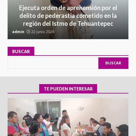
Ejecuta orden de aprehensión por el
delito de pederastia cometido en la
región del Istmo de Tehuantepec
admin
22 junio 2026
a
BUSCAR
BUSCAR
TE PUEDEN INTERESAR