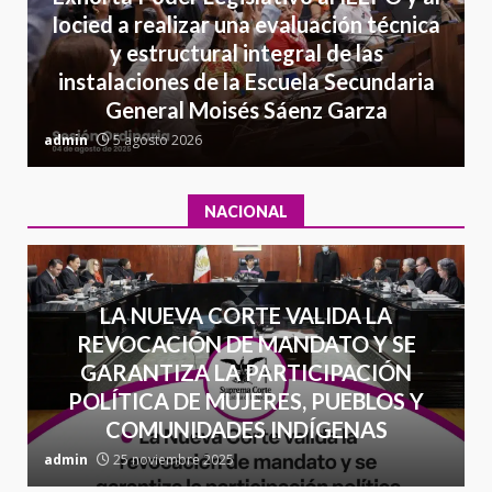
California; FGR lo investiga por
Iocied a realizar una evaluación técnica
presuntos delitos de
y estructural integral de las
delincuencia organizada y
7
instalaciones de la Escuela Secundaria
contrabando
General Moisés Sáenz Garza
16 julio 2026
C
admin
5 agosto 2026
a
NACIONAL
LA NUEVA CORTE VALIDA LA
REVOCACIÓN DE MANDATO Y SE
GARANTIZA LA PARTICIPACIÓN
POLÍTICA DE MUJERES, PUEBLOS Y
COMUNIDADES INDÍGENAS
admin
25 noviembre 2025
a