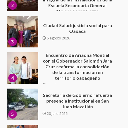
5 agosto 2026
3
Encuentro de Ariadna Montiel
con el Gobernador Salomón Jara
Cruz reafirma la consolidación
de la transformación en
4
territorio oaxaqueño
30 julio 2026
Secretaría de Gobierno refuerza
presencia institucional en San
Juan Mazatlán
5
20 julio 2026
Sanciona Municipio de Oaxaca
de Juárez caso de maltrato
animal tras denuncia ciudadana
6
16 julio 2026
Detienen a Ernesto Ruffo en Baja