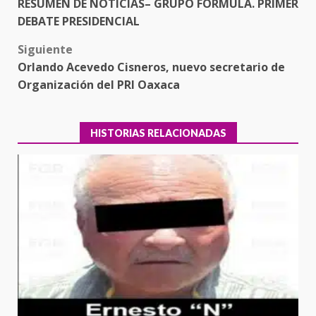
RESUMEN DE NOTICIAS– GRUPO FÓRMULA. PRIMER
navigation
DEBATE PRESIDENCIAL
Siguiente
Orlando Acevedo Cisneros, nuevo secretario de
Organización del PRI Oaxaca
HISTORIAS RELACIONADAS
Ciudad Salud: justicia social para
Oaxaca