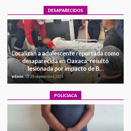
DESAPARECIDOS
Localizan a adolescente reportada como
desaparecida en Oaxaca; resultó
lesionada por impacto de B…
admin
29 septiembre 2025
a
POLICIACA