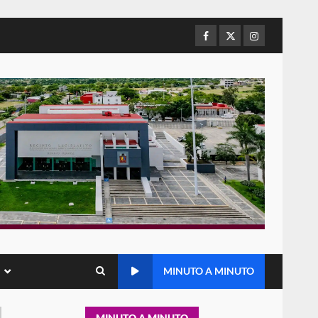
refuerza presencia
institucional en San Juan
Mazatlán
Facebook
Twitter
Instagram
5
20 julio 2026
Sanciona Municipio de Oaxaca
de Juárez caso de maltrato
animal tras denuncia ciudadana
6
16 julio 2026
Detienen a Ernesto Ruffo en
Baja California; FGR lo investiga
por presuntos delitos de
delincuencia organizada y
7
contrabando
16 julio 2026
Avanza con orden y
MINUTO A MINUTO
tranquilidad el proceso
electoral extraordinario de
Santiago Xanica: Jesús Romero
1
MINUTO A MINUTO