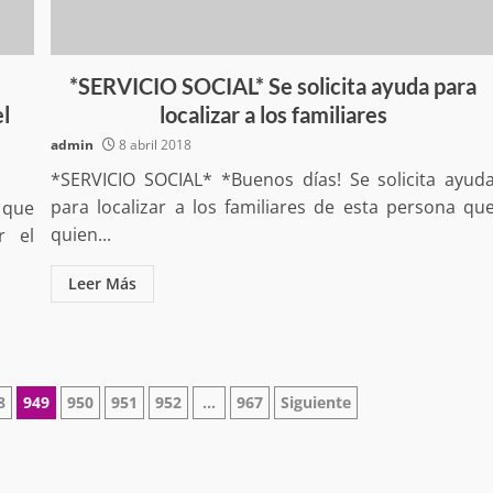
*SERVICIO SOCIAL* Se solicita ayuda para
el
localizar a los familiares
no refuerza
Avanza con orden y tranquilidad e
admin
8 abril 2018
l en San Juan
proceso electoral extraordinario 
*SERVICIO SOCIAL* *Buenos días! Se solicita ayud
Santiago Xanica: Jesús Romero
para localizar a los familiares de esta persona qu
 que
admin
7 agosto 2026
quien...
r el
Leer Más
8
949
950
951
952
…
967
Siguiente
e Seguridad
Detienen a Ernesto Ruffo en Baja
a Sierra Sur
California; FGR lo investiga por
gilancia y
presuntos delitos de delincuenci