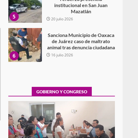
institucional en San Juan
Mazatlán
5
20 julio 2026
Sanciona Municipio de Oaxaca
de Juárez caso de maltrato
animal tras denuncia ciudadana
6
16 julio 2026
Detienen a Ernesto Ruffo en
Baja California; FGR lo investiga
por presuntos delitos de
delincuencia organizada y
GOBIERNO Y CONGRESO
7
contrabando
16 julio 2026
Avanza con orden y
tranquilidad el proceso
electoral extraordinario de
l
Santiago Xanica: Jesús Romero
Exhorta Poder Legislativo al IEEPO y al Iocied
1
a realizar una evaluación técnica y
7 agosto 2026