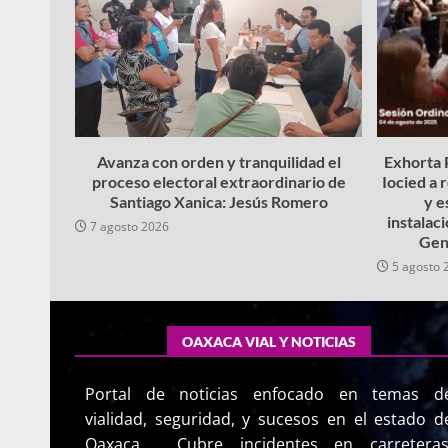
Avanza con orden y tranquilidad el
Exhorta P
proceso electoral extraordinario de
Iocied a 
Santiago Xanica: Jesús Romero
y e
instalac
7 agosto 2026
Gen
5 agosto 
OAXACA VIAL Y NOTICIAS
Portal de noticias enfocado en temas d
vialidad, seguridad, y sucesos en el estado d
Oaxaca. Cubre incidentes en carreteras