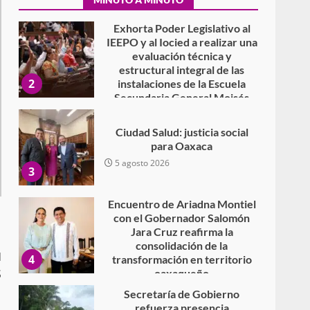
7 agosto 2026
Exhorta Poder Legislativo al
IEEPO y al Iocied a realizar una
evaluación técnica y
estructural integral de las
2
instalaciones de la Escuela
Secundaria General Moisés
Sáenz Garza
5 agosto 2026
Ciudad Salud: justicia social
para Oaxaca
5 agosto 2026
3
Encuentro de Ariadna Montiel
con el Gobernador Salomón
Jara Cruz reafirma la
consolidación de la
N
4
transformación en territorio
S
oaxaqueño
30 julio 2026
Secretaría de Gobierno
refuerza presencia