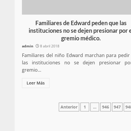
Familiares de Edward peden que las
instituciones no se dejen presionar por 
gremio médico.
Secretaría de Gobier
presencia instituciona
admin
8 abril 2018
Mazatlán
Familiares del niño Edward marchan para pedir
admin
20 julio 2026
las instituciones no se dejen presionar po
gremio...
Leer Más
Paginación
Anterior
1
…
946
947
94
Despliega Gabinete d
de
operativos aéreos en l
entradas
para reforzar la vi