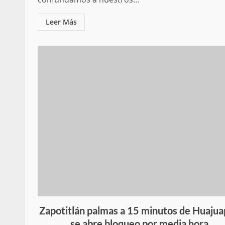
Leer Más
Zapotitlán palmas a 15 minutos de Huaju
se abre bloqueo por media hora