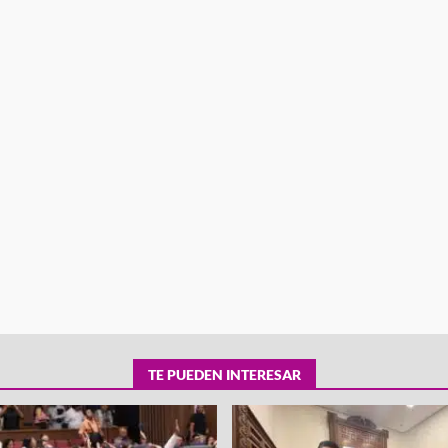
tra robo con
mpleada en la
Secretaría de Gobierno refuerza
 Mercado de
presencia institucional en San Jua
Mazatlán
admin
20 julio 2026
TE PUEDEN INTERESAR