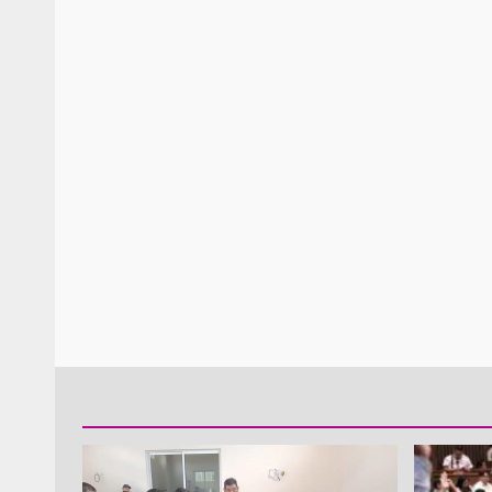
Policía Municipal frus
violencia y auxilia a e
zona de Módulos del
Abasto
admin
27 enero 2026