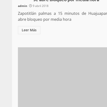
Poder Legislativo otorga medall
admin
9 abril 2018
Catalina Egaña” a cinco mujeres 
destacadas
Zapotitlán palmas a 15 minutos de Huajuapa
10 marzo 2026
abre bloqueo por media hora
Leer Más
Se normaliza la circulación vehic
altura del puente Templadera, 
Tapanatepec
22 octubre 2024