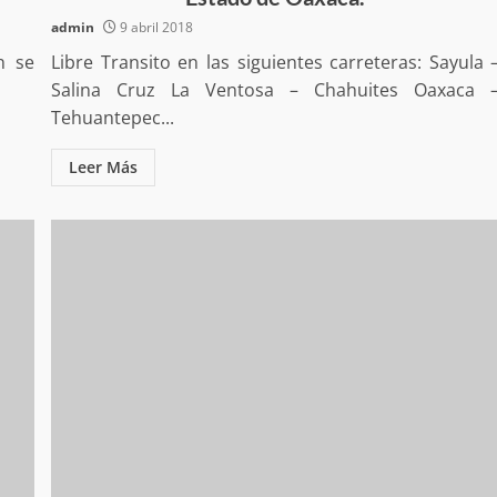
a “Juana
Avanza con orden y tranquilidad el proceso
admin
9 abril 2018
oaxaqueñas
electoral extraordinario de Santiago Xanica:
Jesús Romero
n se
Libre Transito en las siguientes carreteras: Sayula 
7 agosto 2026
Salina Cruz La Ventosa – Chahuites Oaxaca 
Tehuantepec...
Leer Más
ular a la
San Pedro
¡Histórico! Bukele elimina el presupuesto a
los partidos políticos.
30 enero 2025