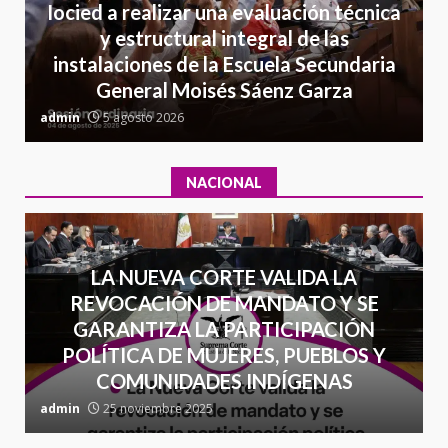
California; FGR lo investiga por
Iocied a realizar una evaluación técnica
presuntos delitos de
y estructural integral de las
delincuencia organizada y
instalaciones de la Escuela Secundaria
7
contrabando
General Moisés Sáenz Garza
C
16 julio 2026
admin
5 agosto 2026
a
NACIONAL
LA NUEVA CORTE VALIDA LA
REVOCACIÓN DE MANDATO Y SE
GARANTIZA LA PARTICIPACIÓN
POLÍTICA DE MUJERES, PUEBLOS Y
COMUNIDADES INDÍGENAS
admin
25 noviembre 2025
a