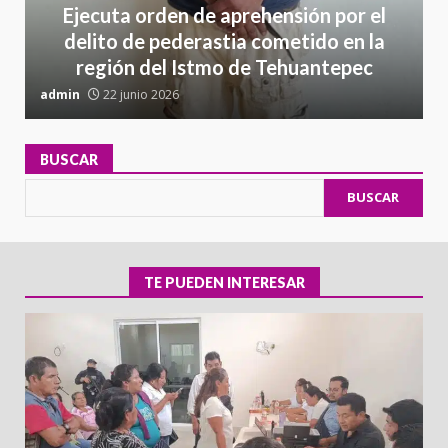
Ejecuta orden de aprehensión por el
delito de pederastia cometido en la
región del Istmo de Tehuantepec
admin
22 junio 2026
a
BUSCAR
BUSCAR
TE PUEDEN INTERESAR