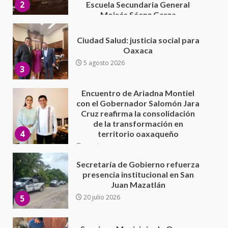
3
Encuentro de Ariadna Montiel
con el Gobernador Salomón Jara
Cruz reafirma la consolidación
de la transformación en
4
territorio oaxaqueño
30 julio 2026
Secretaría de Gobierno refuerza
presencia institucional en San
Juan Mazatlán
5
20 julio 2026
Sanciona Municipio de Oaxaca
de Juárez caso de maltrato
animal tras denuncia ciudadana
6
16 julio 2026
Detienen a Ernesto Ruffo en Baja