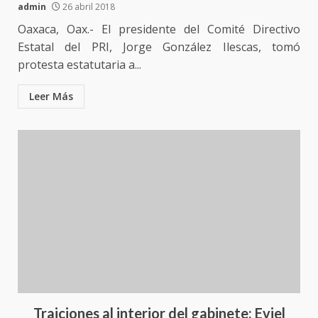
5 agosto 2026
admin
26 abril 2018
3
Oaxaca, Oax.- El presidente del Comité Directivo
Encuentro de Ariadna Montiel
Estatal del PRI, Jorge González Ilescas, tomó
con el Gobernador Salomón Jara
protesta estatutaria a...
Cruz reafirma la consolidación
de la transformación en
Leer Más
4
territorio oaxaqueño
30 julio 2026
Secretaría de Gobierno refuerza
presencia institucional en San
Juan Mazatlán
5
20 julio 2026
Sanciona Municipio de Oaxaca
de Juárez caso de maltrato
animal tras denuncia ciudadana
6
16 julio 2026
Traiciones al interior del gabinete; Eviel
Detienen a Ernesto Ruffo en Baja