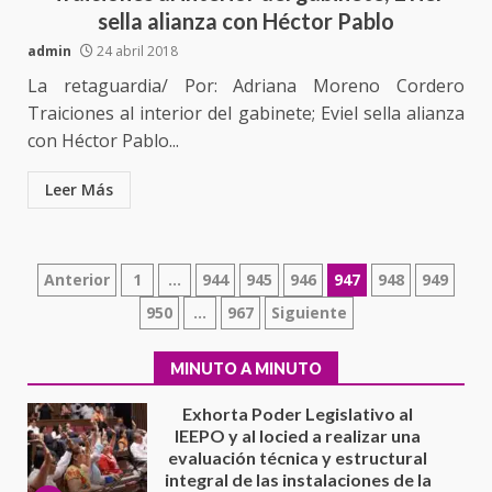
sella alianza con Héctor Pablo
California; FGR lo investiga por
presuntos delitos de
admin
24 abril 2018
delincuencia organizada y
7
La retaguardia/ Por: Adriana Moreno Cordero
contrabando
Traiciones al interior del gabinete; Eviel sella alianza
16 julio 2026
con Héctor Pablo...
Avanza con orden y tranquilidad
el proceso electoral
extraordinario de Santiago
Leer Más
Xanica: Jesús Romero
1
7 agosto 2026
Paginación
Exhorta Poder Legislativo al
Anterior
1
…
944
945
946
947
948
949
IEEPO y al Iocied a realizar una
de
950
…
967
Siguiente
evaluación técnica y estructural
integral de las instalaciones de la
entradas
2
Escuela Secundaria General
MINUTO A MINUTO
Moisés Sáenz Garza
5 agosto 2026
Ciudad Salud: justicia social para
Oaxaca
5 agosto 2026