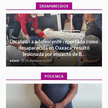
DESAPARECIDOS
Localizan a adolescente reportada como
desaparecida en Oaxaca; resultó
lesionada por impacto de B…
admin
29 septiembre 2025
a
POLICIACA